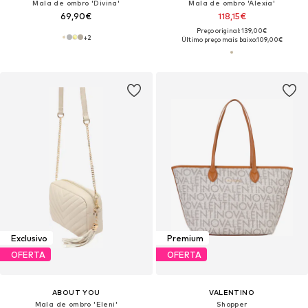
Mala de ombro 'Divina'
Mala de ombro 'Alexia'
69,90€
118,15€
Preço original: 139,00€
+
2
Último preço mais baixo:
109,00€
Exclusivo
Premium
OFERTA
OFERTA
ABOUT YOU
VALENTINO
Mala de ombro 'Eleni'
Shopper