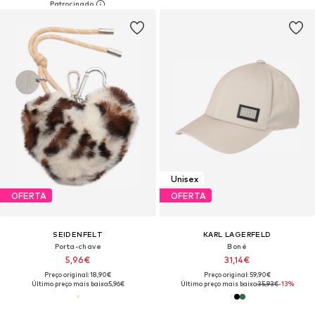
Unisex
OFERTA
OFERTA
SEIDENFELT
KARL LAGERFELD
Porta-chave
Boné
5,96€
31,14€
Preço original: 18,90€
Preço original: 59,90€
Último preço mais baixo:
5,96€
Último preço mais baixo:
35,93€
-13%