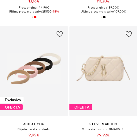
13,16€
111,20€
Preço original: 44,90€
Preço original: 139,00€
Último preço mais baixo:
25,56€
-48%
Último preço mais baixo:
109,00€
Exclusivo
OFERTA
OFERTA
ABOUT YOU
STEVE MADDEN
Bijuteria de cabelo
Mala de ombro 'BMARVIS'
9,95€
79,92€