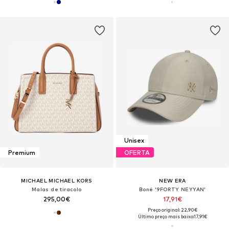
Unisex
Premium
OFERTA
MICHAEL MICHAEL KORS
NEW ERA
Malas de tiracolo
Boné '9FORTY NEYYAN'
295,00€
17,91€
Preço original: 22,90€
Último preço mais baixo:
17,91€