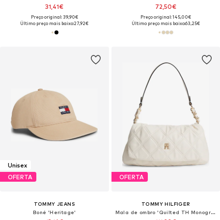
31,41€
72,50€
Preço original: 39,90€
Preço original: 145,00€
Último preço mais baixo:
27,92€
Último preço mais baixo:
63,25€
Unisex
OFERTA
OFERTA
TOMMY JEANS
TOMMY HILFIGER
Boné 'Heritage'
Mala de ombro 'Quilted TH Monogram Shoulder'