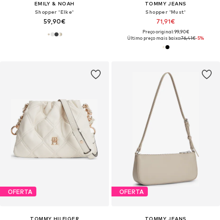
EMILY & NOAH
TOMMY JEANS
Shopper 'Elke'
Shopper 'Must'
59,90€
71,91€
Preço original: 99,90€
Último preço mais baixo:
76,41€
-5%
OFERTA
OFERTA
TOMMY HILFIGER
TOMMY JEANS