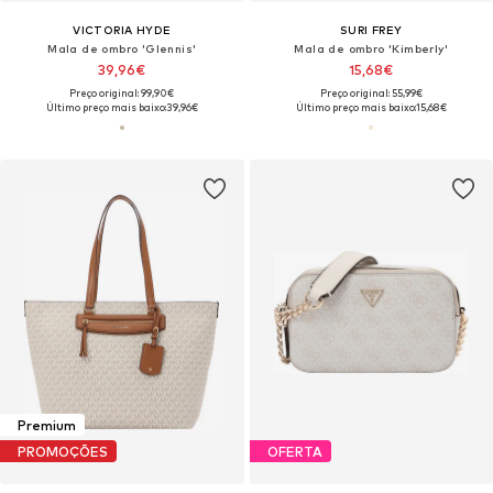
VICTORIA HYDE
SURI FREY
Mala de ombro 'Glennis'
Mala de ombro 'Kimberly'
39,96€
15,68€
Preço original: 99,90€
Preço original: 55,99€
Último preço mais baixo:
39,96€
Último preço mais baixo:
15,68€
Premium
PROMOÇÕES
OFERTA