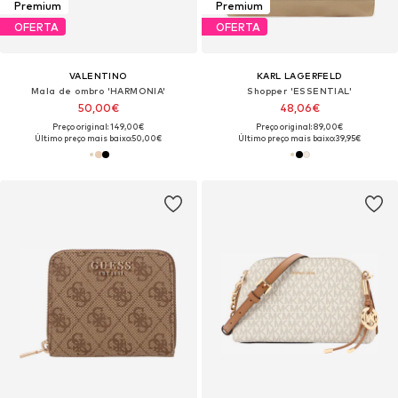
Premium
Premium
OFERTA
OFERTA
VALENTINO
KARL LAGERFELD
Mala de ombro 'HARMONIA'
Shopper 'ESSENTIAL'
50,00€
48,06€
Preço original: 149,00€
Preço original: 89,00€
Último preço mais baixo:
50,00€
Último preço mais baixo:
39,95€