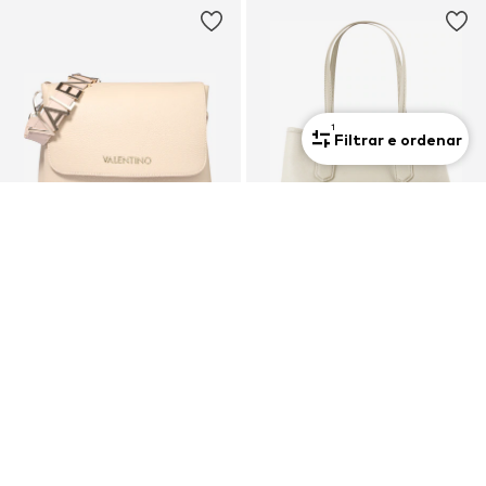
1
Filtrar e ordenar
Premium
Premium
OFERTA
PROMOÇÕES
VALENTINO
VALENTINO
Mala de ombro 'Alexia'
Mala de ombro 'Brixton'
126,65€
99,90€
Preço original: 149,00€
Preço original: 129,00€
Último preço mais baixo:
119,00€
Último preço mais baixo:
99,90€