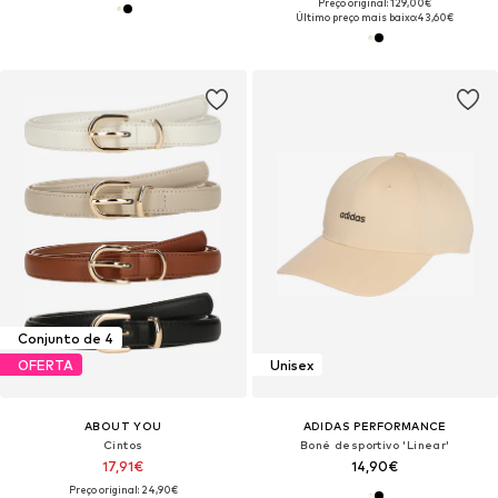
Preço original: 129,00€
Último preço mais baixo:
43,60€
Conjunto de 4
OFERTA
Unisex
ABOUT YOU
ADIDAS PERFORMANCE
Cintos
Boné desportivo 'Linear'
17,91€
14,90€
Preço original: 24,90€