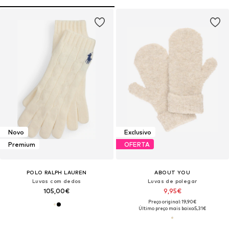
Novo
Exclusivo
Premium
OFERTA
POLO RALPH LAUREN
ABOUT YOU
Luvas com dedos
Luvas de polegar
105,00€
9,95€
Preço original: 19,90€
Último preço mais baixo:
5,31€