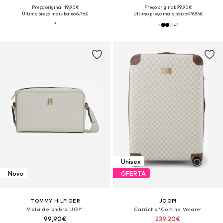
Preço original: 19,90€
Preço original: 99,90€
Último preço mais baixo:
6,76€
Último preço mais baixo:
49,95€
+
1
Unisex
Novo
OFERTA
TOMMY HILFIGER
JOOP!
Mala de ombro 'JOY'
Carrinho 'Cortina Volare'
99,90€
239,20€