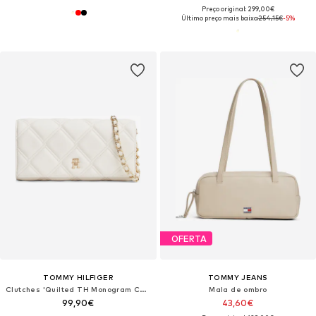
Preço original: 299,00€
Último preço mais baixo:
254,15€
-5%
OFERTA
TOMMY HILFIGER
TOMMY JEANS
Clutches 'Quilted TH Monogram Chain Strap'
Mala de ombro
99,90€
43,60€