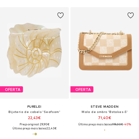
OFERTA
OFERTA
PURELEI
STEVE MADDEN
Bijuteria de cabelo 'Seafoam'
Mala de ombro 'Bstakes-5'
22,43€
71,40€
Preço original: 29,90€
Último preço mais baixo:
119,00€
-40%
Último preço mais baixo:
22,43€