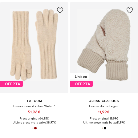
Unisex
OFERTA
OFERTA
TATUUM
URBAN CLASSICS
Luvas com dedos 'Velar'
Luvas de polegar
51,96€
11,99€
Preço original: 64,95€
Preço original: 19,99€
Último preço mais baixo:
38,97€
Último preço mais baixo:
11,99€