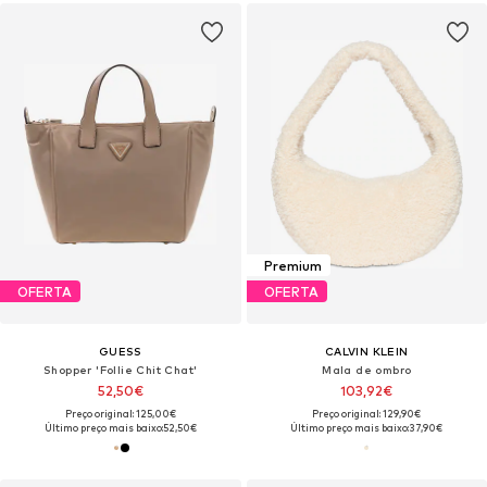
Premium
OFERTA
OFERTA
GUESS
CALVIN KLEIN
Shopper 'Follie Chit Chat'
Mala de ombro
52,50€
103,92€
Preço original: 125,00€
Preço original: 129,90€
Último preço mais baixo:
52,50€
Último preço mais baixo:
37,90€