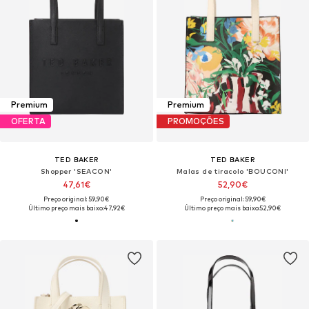
Premium
Premium
OFERTA
PROMOÇÕES
TED BAKER
TED BAKER
Shopper 'SEACON'
Malas de tiracolo 'BOUCONI'
47,61€
52,90€
Preço original: 59,90€
Preço original: 59,90€
Último preço mais baixo:
47,92€
Último preço mais baixo:
52,90€