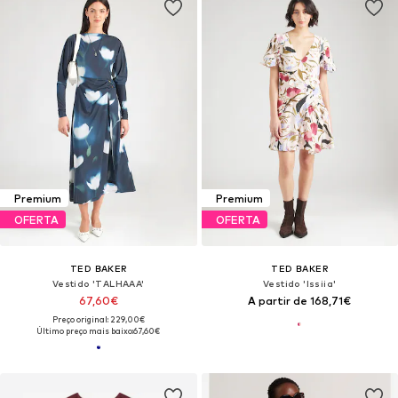
Premium
Premium
OFERTA
OFERTA
TED BAKER
TED BAKER
Vestido 'TALHAAA'
Vestido 'Issiia'
67,60€
A partir de 168,71€
Preço original: 229,00€
Último preço mais baixo:
67,60€