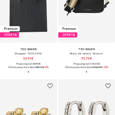
Premium
Premium
OFERTA
OFERTA
TED BAKER
TED BAKER
Shopper 'SOOCON'
Mala de ombro 'Stunna'
53,91€
93,75€
Preço original: 69,90€
Preço original: 149,00€
Último preço mais baixo:
59,42€
-9%
Último preço mais baixo:
125,00€
-25%