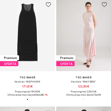
Premium
Premium
OFERTA
OFERTA
TED BAKER
TED BAKER
Vestido 'MEPHORA'
Vestido 'MAIYBEE'
171,81€
122,85€
Preço original: 190,90€
Preço original: 229,00€
Último preço mais baixo:
173,43€
-1%
Último preço mais baixo:
75,60€