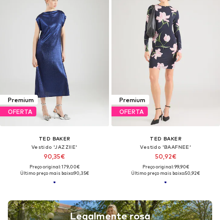
Premium
Premium
OFERTA
OFERTA
TED BAKER
TED BAKER
Vestido 'JAZZIIE'
Vestido 'BAAFNEE'
90,35€
50,92€
Preço original: 179,00€
Preço original: 99,90€
Último preço mais baixo:
90,35€
Último preço mais baixo:
50,92€
Legalmente rosa