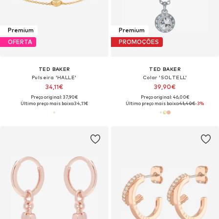
Premium
Premium
OFERTA
PROMOÇÕES
TED BAKER
TED BAKER
Pulseira 'HALLE'
Colar 'SOLTELL'
34,11€
39,90€
Preço original: 37,90€
Preço original: 46,00€
Último preço mais baixo:
34,11€
Último preço mais baixo:
41,40€
-3%