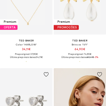
Premium
Premium
OFERTA
PROMOÇÕES
TED BAKER
TED BAKER
Colar 'HARLOW'
Brincos 'IVY'
34,11€
64,90€
Preço original: 37,90€
Preço original: 74,90€
Último preço mais baixo:
34,11€
Último preço mais baixo:
67,41€
-3%