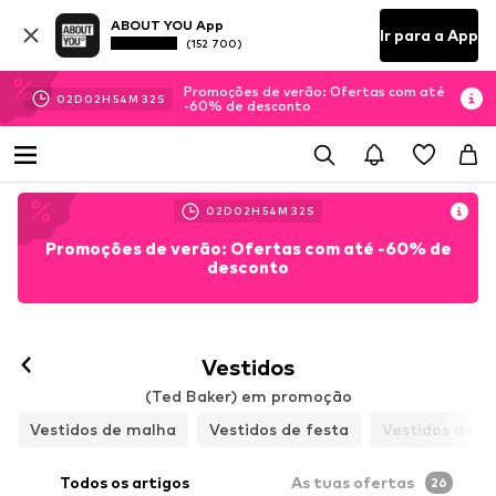
ABOUT YOU App
Ir para a App
(152 700)
Promoções de verão: Ofertas com até
02
D
02
H
54
M
30
S
-60% de desconto
02
D
02
H
54
M
30
S
Promoções de verão: Ofertas com até -60% de
desconto
Vestidos
(Ted Baker) em promoção
Vestidos de malha
Vestidos de festa
Vestidos de co
Todos os artigos
As tuas ofertas
26