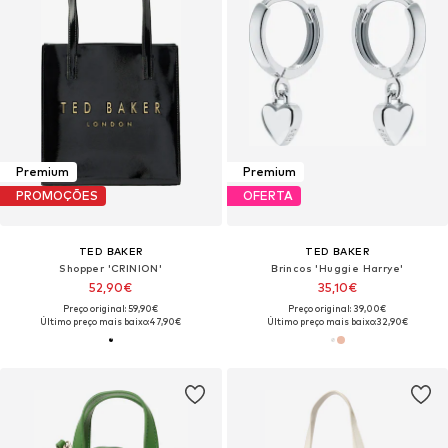
Premium
Premium
PROMOÇÕES
OFERTA
TED BAKER
TED BAKER
Shopper 'CRINION'
Brincos 'Huggie Harrye'
52,90€
35,10€
Preço original: 59,90€
Preço original: 39,00€
Último preço mais baixo:
47,90€
Último preço mais baixo:
32,90€