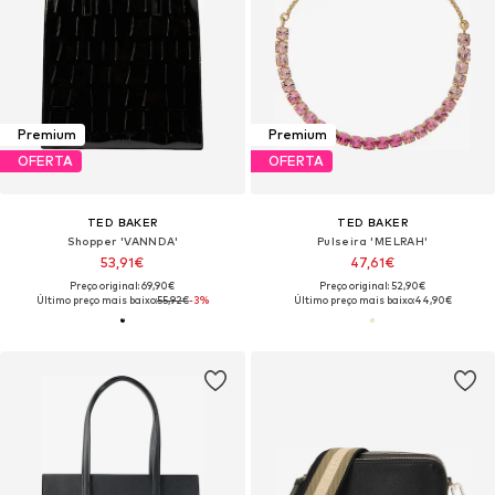
Premium
Premium
OFERTA
OFERTA
TED BAKER
TED BAKER
Shopper 'VANNDA'
Pulseira 'MELRAH'
53,91€
47,61€
Preço original: 69,90€
Preço original: 52,90€
Último preço mais baixo:
55,92€
-3%
Último preço mais baixo:
44,90€