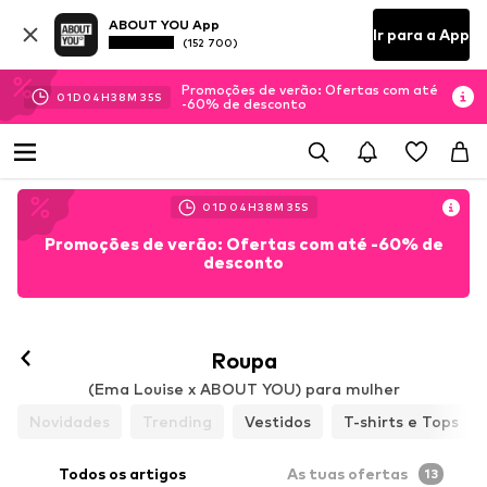
ABOUT YOU App
Ir para a App
(152 700)
Promoções de verão: Ofertas com até
01
D
04
H
38
M
32
S
-60% de desconto
01
D
04
H
38
M
32
S
Promoções de verão: Ofertas com até -60% de
desconto
Roupa
(Ema Louise x ABOUT YOU) para mulher
Novidades
Trending
Vestidos
T-shirts e Tops
Todos os artigos
As tuas ofertas
13