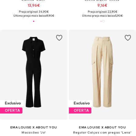
13,96€
9,16€
Preço original: 34,90€
Preço original: 22,90€
Último preço mais baixo:
9,90€
Último preço mais baixo:
5,90€
Exclusivo
Exclusivo
OFERTA
OFERTA
EMA LOUISE X ABOUT YOU
EMA LOUISE X ABOUT YOU
Macacões 'Jo'
Regular Calças com pregas 'Lena'