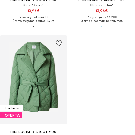
Saia 'Kacie'
Camisa 'Elna'
13,96€
13,96€
Preço original: 44,90€
Preço original: 44,90€
Último preço mais baixo:
12,90€
Último preço mais baixo:
12,90€
Exclusivo
OFERTA
EMA LOUISE X ABOUT YOU