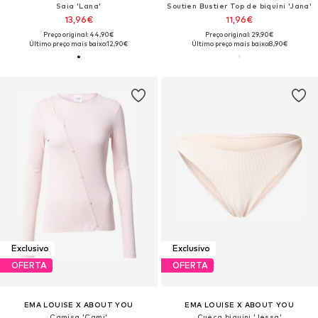
Saia 'Lana'
Soutien Bustier Top de biquíni 'Jana'
13,96€
11,96€
Preço original: 44,90€
Preço original: 29,90€
Último preço mais baixo:
12,90€
Último preço mais baixo:
8,90€
Exclusivo
Exclusivo
OFERTA
OFERTA
EMA LOUISE X ABOUT YOU
EMA LOUISE X ABOUT YOU
Camisa 'Cami'
Cueca biquíni 'Jessa'