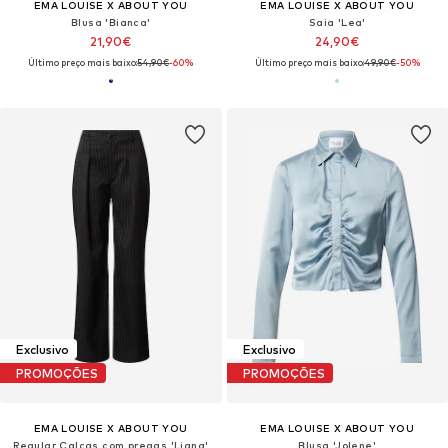
EMA LOUISE X ABOUT YOU
EMA LOUISE X ABOUT YOU
Blusa 'Bianca'
Saia 'Lea'
21,90€
24,90€
Último preço mais baixo:
54,90€
-60%
Último preço mais baixo:
49,90€
-50%
Exclusivo
Exclusivo
PROMOÇÕES
PROMOÇÕES
EMA LOUISE X ABOUT YOU
EMA LOUISE X ABOUT YOU
Regular Calças com pregas 'Liana'
Blusa 'Jolene'