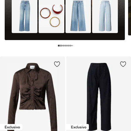
Exclusivo
Exclusivo