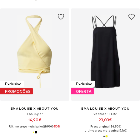
Exclusivo
Exclusivo
PROMOÇÕES
OFERTA
EMA LOUISE X ABOUT YOU
EMA LOUISE X ABOUT YOU
Top 'Ayla'
Vestido 'ELIS'
14,90€
23,03€
Último preço mais baixo:
29,90€
-50%
Preço original: 54,90€
Último preço mais baixo:
17,16€