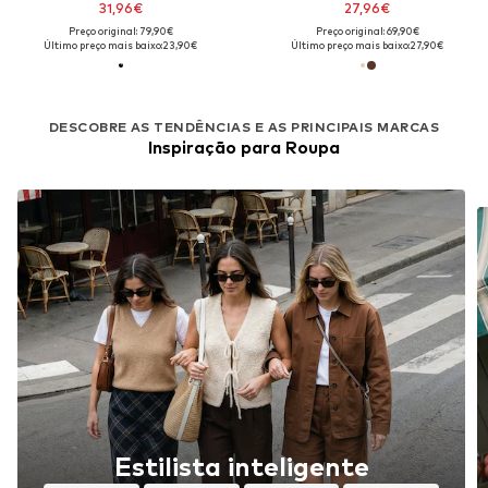
31,96€
27,96€
Preço original: 79,90€
Preço original: 69,90€
Último preço mais baixo:
23,90€
Último preço mais baixo:
27,90€
DESCOBRE AS TENDÊNCIAS E AS PRINCIPAIS MARCAS
Inspiração para Roupa
Estilista inteligente