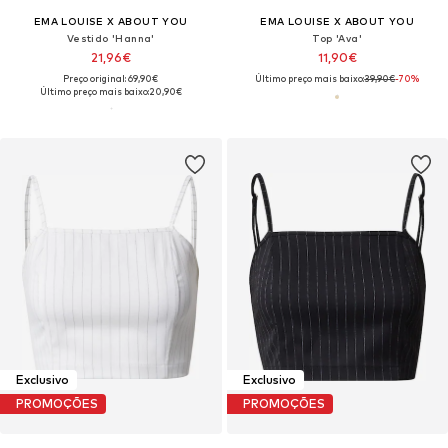
EMA LOUISE X ABOUT YOU
EMA LOUISE X ABOUT YOU
Vestido 'Hanna'
Top 'Ava'
21,96€
11,90€
Preço original: 69,90€
Último preço mais baixo:
39,90€
-70%
Último preço mais baixo:
20,90€
Exclusivo
Exclusivo
PROMOÇÕES
PROMOÇÕES