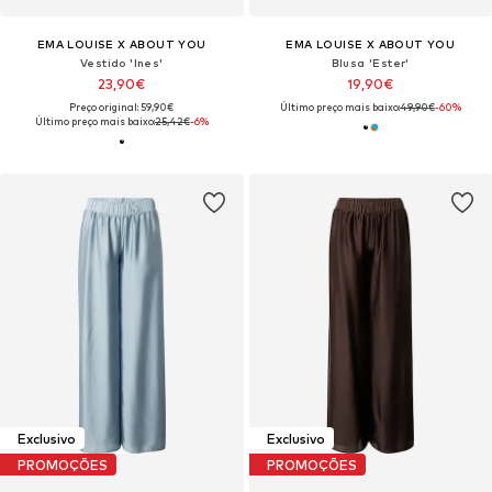
EMA LOUISE X ABOUT YOU
EMA LOUISE X ABOUT YOU
Vestido 'Ines'
Blusa 'Ester'
23,90€
19,90€
Preço original: 59,90€
Último preço mais baixo:
49,90€
-60%
Último preço mais baixo:
25,42€
-6%
Exclusivo
Exclusivo
PROMOÇÕES
PROMOÇÕES