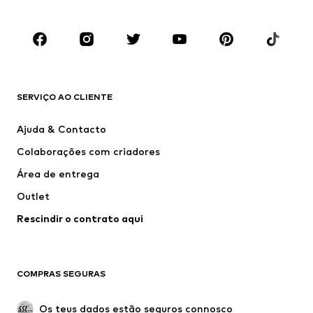
Sapatos
Desporto
Acessórios
Premium
ROUPA
SERVIÇO AO CLIENTE
Novidades
Trending
Vestidos
Calças e Calções de ganga
Ajuda & Contacto
T-shirts e Tops
Calças e Calções
Colaborações com criadores
Casacos
Pullovers e Malhas
Área de entrega
Roupa interior
Blusas e Túnicas
Outlet
Sobretudos
Saias
Rescindir o contrato aqui
Roupa de banho
Sweatshirts e Hoodies
Blazers e coletes
Macacões
Tamanhos grandes
Maternidade
COMPRAS SEGURAS
Ocasiões
Exclusivo
Upcycling
Os teus dados estão seguros connosco