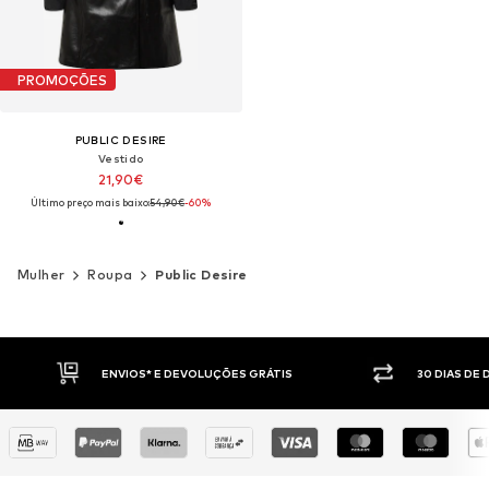
PROMOÇÕES
PUBLIC DESIRE
Vestido
21,90€
Último preço mais baixo:
54,90€
-60%
Mulher
Roupa
Public Desire
30 DIAS DE DIREITO DE DEVOLUÇÃO
PAGAM