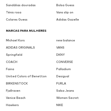
Sandálias douradas
Bolsa Guess
Ténis rosa
Vans slip on
Colares Guess
Adidas Gazelle
MARCAS PARA MULHERES
Michael Kors
new balance
ADIDAS ORIGINALS
VANS
Springfield
DKNY
COACH
CONVERSE
Faina
Palladium
United Colors of Benetton
Desigual
BIRKENSTOCK
FURLA
Fjallraven
Salsa Jeans
Venice Beach
Women Secret
Hawkers
NIKE