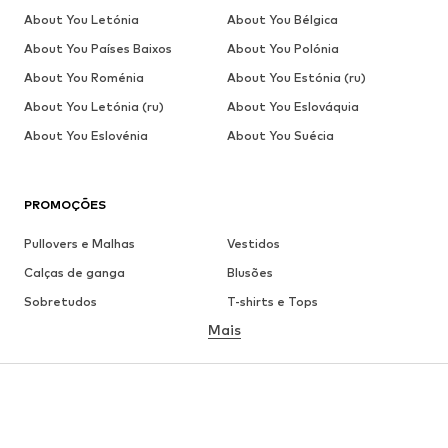
About You Letónia
About You Bélgica
About You Países Baixos
About You Polónia
About You Roménia
About You Estónia (ru)
About You Letónia (ru)
About You Eslováquia
About You Eslovénia
About You Suécia
PROMOÇÕES
Pullovers e Malhas
Vestidos
Calças de ganga
Blusões
Sobretudos
T-shirts e Tops
Mais
Calças
Roupa interior
Saias
Blusas e Túnicas
Camisolas
Blazers
Roupa de banho
Macacões
Tamanhos grandes
Roupa de maternidade