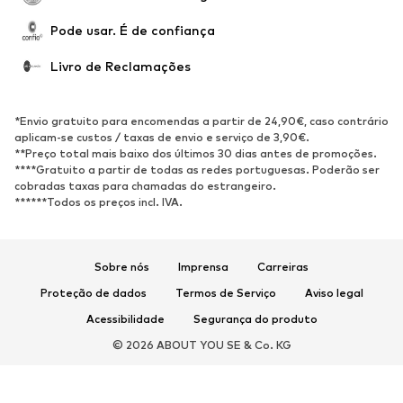
SAPATOS
Pode usar. É de confiança
Novidades
Trending
Livro de Reclamações
Sapatilhas
Botins
Sapatos Clássicos e Saltos
Botas
*Envio gratuito para encomendas a partir de 24,90€, caso contrário
altos
aplicam-se custos / taxas de envio e serviço de 3,90€.
**Preço total mais baixo dos últimos 30 dias antes de promoções.
Sandálias
Sapatos baixos
****Gratuito a partir de todas as redes portuguesas. Poderão ser
cobradas taxas para chamadas do estrangeiro.
Sapatilhas de desporto
Sabrinas
******Todos os preços incl. IVA.
Sapatos abertos
Pantufas
Exclusivo
Sobre nós
Imprensa
Carreiras
DESPORTO
Proteção de dados
Termos de Serviço
Aviso legal
Roupa desportiva
Tipos de desporto
Acessibilidade
Segurança do produto
Sapatilhas de desporto
Mochilas e Sacos de desporto
© 2026 ABOUT YOU SE & Co. KG
Acessórios de desporto