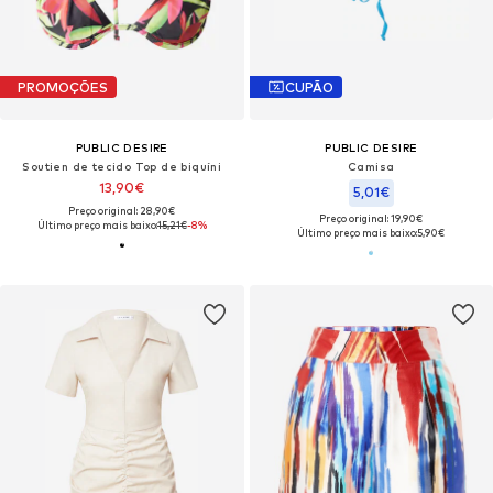
PROMOÇÕES
CUPÃO
PUBLIC DESIRE
PUBLIC DESIRE
Soutien de tecido Top de biquíni
Camisa
13,90€
5,01€
Preço original: 28,90€
Preço original: 19,90€
Último preço mais baixo:
15,21€
-8%
Último preço mais baixo:
5,90€