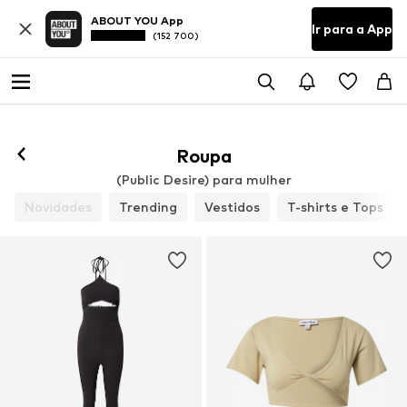
ABOUT YOU App
Ir para a App
(152 700)
Roupa
(Public Desire) para mulher
Novidades
Trending
Vestidos
T-shirts e Tops