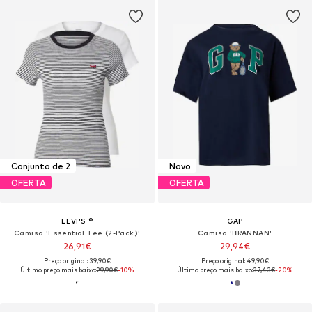
Conjunto de 2
Novo
OFERTA
OFERTA
LEVI'S ®
GAP
Camisa 'Essential Tee (2-Pack)'
Camisa 'BRANNAN'
26,91€
29,94€
Preço original: 39,90€
Preço original: 49,90€
Último preço mais baixo:
29,90€
-10%
Último preço mais baixo:
37,43€
-20%