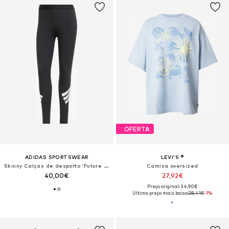
OFERTA
ADIDAS SPORTSWEAR
LEVI'S ®
Skinny Calças de desporto 'Future Icons'
Camisa oversized
40,00€
27,92€
Preço original: 34,90€
Último preço mais baixo:
28,41€
-1%