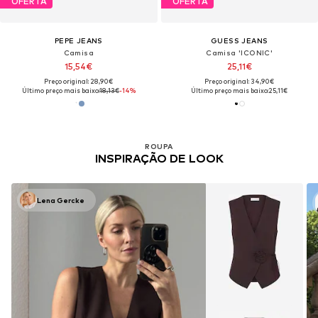
OFERTA
OFERTA
PEPE JEANS
GUESS JEANS
Camisa
Camisa 'ICONIC'
15,54€
25,11€
Preço original: 28,90€
Preço original: 34,90€
Último preço mais baixo:
18,13€
-14%
Último preço mais baixo:
25,11€
ROUPA
INSPIRAÇÃO DE LOOK
Lena Gercke