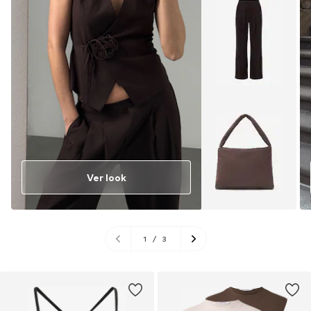
Ver look
1
/
3