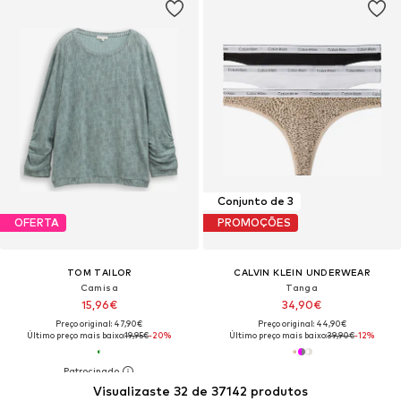
Conjunto de 3
OFERTA
PROMOÇÕES
TOM TAILOR
CALVIN KLEIN UNDERWEAR
Camisa
Tanga
15,96€
34,90€
Preço original: 47,90€
Preço original: 44,90€
Último preço mais baixo:
19,95€
-20%
Último preço mais baixo:
39,90€
-12%
Visualizaste 32 de 37142 produtos