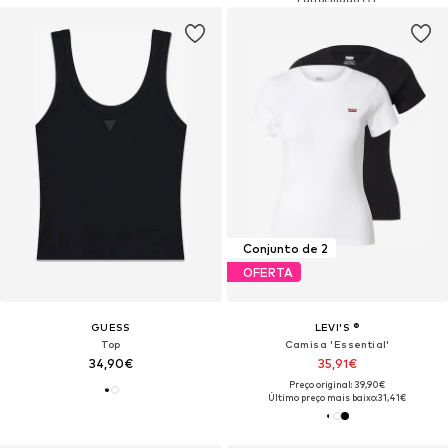
Conjunto de 2
OFERTA
GUESS
LEVI'S ®
Top
Camisa 'Essential'
34,90€
35,91€
Preço original: 39,90€
Último preço mais baixo:
31,41€