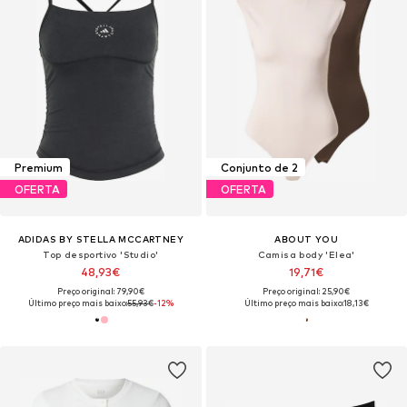
Premium
Conjunto de 2
OFERTA
OFERTA
ADIDAS BY STELLA MCCARTNEY
ABOUT YOU
Top desportivo 'Studio'
Camisa body 'Elea'
48,93€
19,71€
Preço original: 79,90€
Preço original: 25,90€
Último preço mais baixo:
55,93€
-12%
Último preço mais baixo:
18,13€