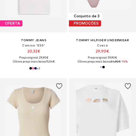
Conjunto de 3
OFERTA
PROMOÇÕES
TOMMY JEANS
TOMMY HILFIGER UNDERWEAR
Camisa 'ESS'
Cueca
20,32€
29,90€
Preço original: 29,90€
Preço original: 39,90€
Último preço mais baixo:
15,54€
Último preço mais baixo:
34,90€
-14%
+
1