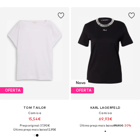
Novo
OFERTA
OFERTA
TOM TAILOR
KARL LAGERFELD
Camisa
Camisa
15,54€
69,93€
Preço original: 37,90€
Último preço mais baixo:
99,90€
-30%
Último preço mais baixo:
12,95€