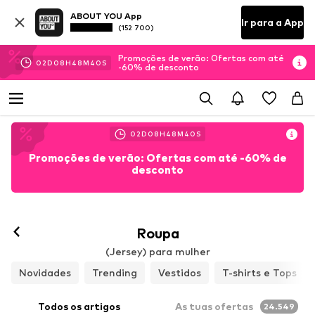
ABOUT YOU App
Ir para a App
(152 700)
Promoções de verão: Ofertas com até
02
D
08
H
48
M
39
S
-60% de desconto
02
D
08
H
48
M
39
S
Promoções de verão: Ofertas com até -60% de
desconto
Roupa
(Jersey) para mulher
Novidades
Trending
Vestidos
T-shirts e Tops
Todos os artigos
As tuas ofertas
24.549