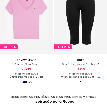
OFERTA
OFERTA
TOMMY JEANS
ONLY
Camisa 'Low Slim'
Slimfit Leggings 'ONLNolia'
24,21€
16,14€
Preço original: 29,90€
Preço original: 26,90€
Último preço mais baixo:
24,21€
Último preço mais baixo:
18,83€
-14%
+
3
DESCOBRE AS TENDÊNCIAS E AS PRINCIPAIS MARCAS
Inspiração para Roupa