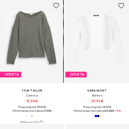
OFERTA
OFERTA
TOM TAILOR
VERA MONT
Camisa
Bolero
15,96€
29,94€
Preço original: 39,90€
Preço original: 49,90€
Último preço mais baixo:
15,96€
Último preço mais baixo:
34,93€
-14%