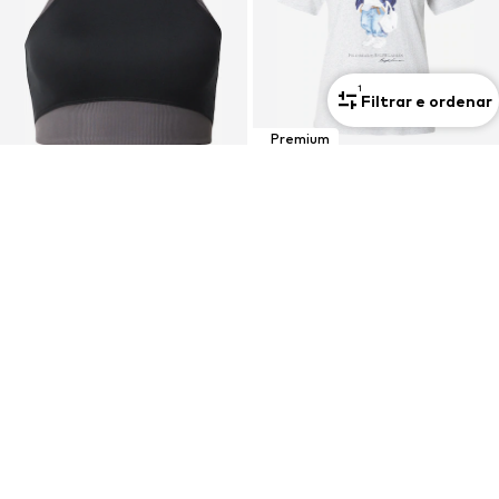
1
Filtrar e ordenar
Premium
OFERTA
OFERTA
NIKE
POLO RALPH LAUREN
Soutien Bustier Soutien de desporto
Camisa
27,93€
125,10€
Preço original: 44,90€
Preço original: 159,00€
Último preço mais baixo:
27,93€
Último preço mais baixo:
97,30€