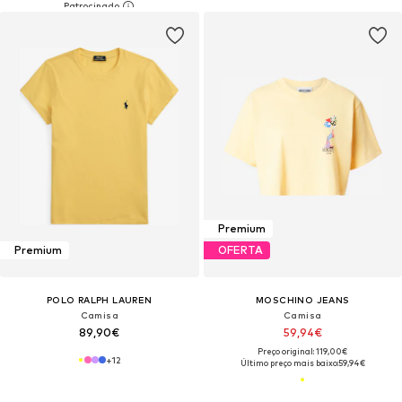
Premium
Premium
OFERTA
POLO RALPH LAUREN
MOSCHINO JEANS
Camisa
Camisa
89,90€
59,94€
Preço original: 119,00€
+
12
Último preço mais baixo:
59,94€