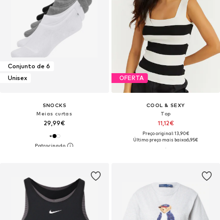
Conjunto de 6
Unisex
OFERTA
SNOCKS
COOL & SEXY
Meias curtas
Top
29,99€
11,12€
Preço original: 13,90€
Último preço mais baixo:
6,95€