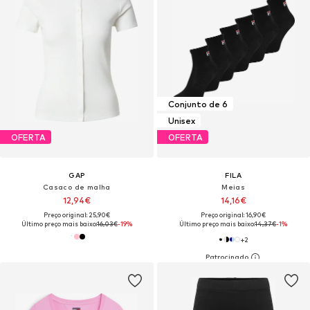
Conjunto de 6
Unisex
OFERTA
OFERTA
GAP
FILA
Casaco de malha
Meias
12,94€
14,16€
Preço original: 25,90€
Preço original: 16,90€
Último preço mais baixo:
16,03€
-19%
Último preço mais baixo:
14,37€
-1%
+
2