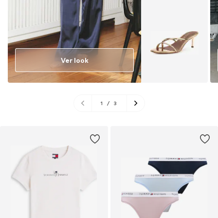
Ver look
1
/
3