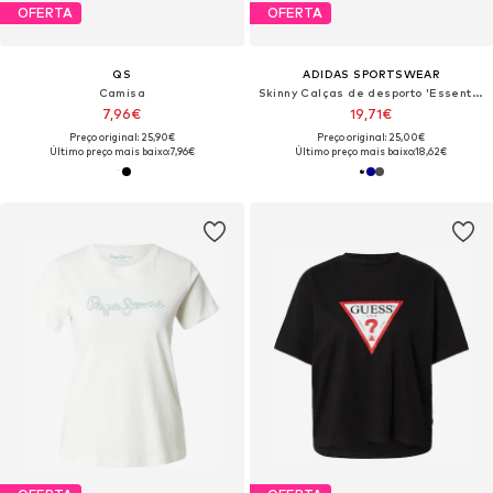
OFERTA
OFERTA
QS
ADIDAS SPORTSWEAR
Camisa
Skinny Calças de desporto 'Essentials'
7,96€
19,71€
Preço original: 25,90€
Preço original: 25,00€
Último preço mais baixo:
7,96€
Último preço mais baixo:
18,62€