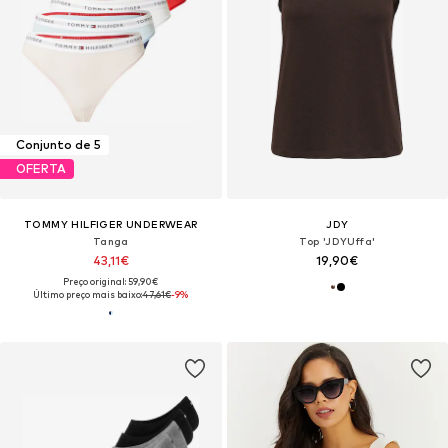
Conjunto de 5
OFERTA
TOMMY HILFIGER UNDERWEAR
JDY
Tanga
Top 'JDYUffa'
43,11€
19,90€
Preço original: 59,90€
Último preço mais baixo:
47,61€
-9%