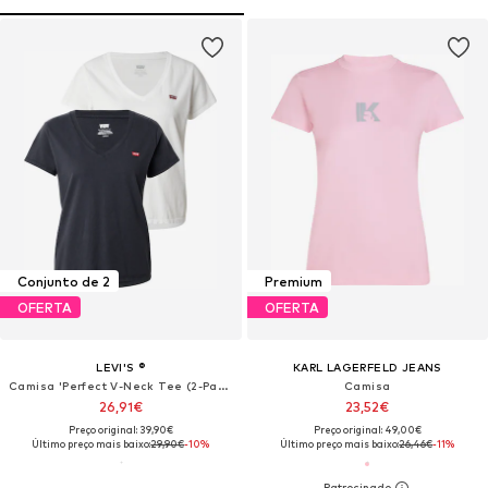
Conjunto de 2
Premium
OFERTA
OFERTA
LEVI'S ®
KARL LAGERFELD JEANS
Camisa 'Perfect V-Neck Tee (2-Pack)'
Camisa
26,91€
23,52€
Preço original: 39,90€
Preço original: 49,00€
Último preço mais baixo:
29,90€
-10%
Último preço mais baixo:
26,46€
-11%