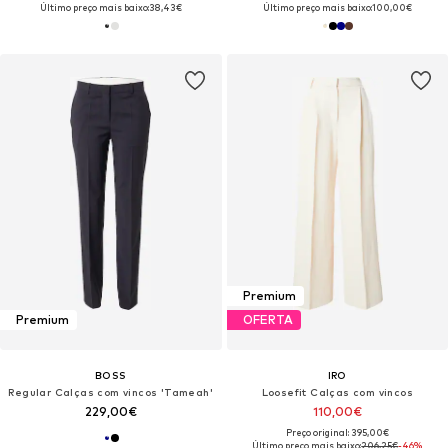
Último preço mais baixo:
38,43€
Último preço mais baixo:
100,00€
Premium
Premium
OFERTA
BOSS
IRO
Regular Calças com vincos 'Tameah'
Loosefit Calças com vincos
229,00€
110,00€
Preço original: 395,00€
Último preço mais baixo:
206,25€
-46%