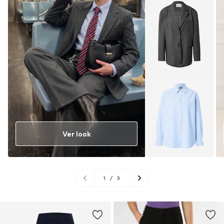
Ver look
1
/
3