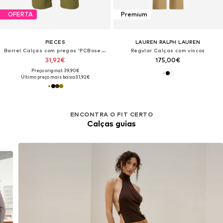
OFERTA
Premium
PIECES
LAUREN RALPH LAUREN
Barrel Calças com pregas 'PCBosella'
Regular Calças com vincos
31,92€
175,00€
Preço original: 39,90€
Último preço mais baixo:
31,92€
ENCONTRA O FIT CERTO
Calças guias