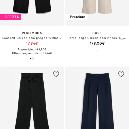
OFERTA
Premium
VERO MODA
BOSS
Loosefit Calças com pregas 'VMKATELYN'
Perna larga Calças com vincos 'C_Tacodi1'
17,94€
179,00€
Preço original: 44,90€
Último preço mais baixo:
17,94€