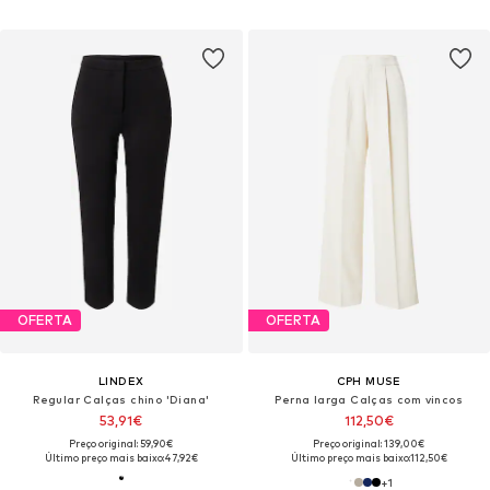
OFERTA
OFERTA
LINDEX
CPH MUSE
Regular Calças chino 'Diana'
Perna larga Calças com vincos
53,91€
112,50€
Preço original: 59,90€
Preço original: 139,00€
Último preço mais baixo:
47,92€
Último preço mais baixo:
112,50€
+
1