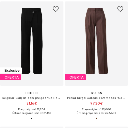
Exclusivo
OFERTA
OFERTA
EDITED
GUESS
Regular Calças com pregas 'Callista'
Perna larga Calças com vincos 'Carla'
21,16€
97,30€
Preço original: 59,90€
Preço original: 139,00€
Último preço mais baixo:
21,16€
Último preço mais baixo:
55,60€