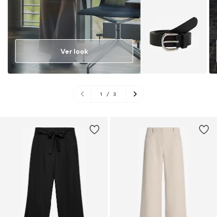
Ver look
1
/
3