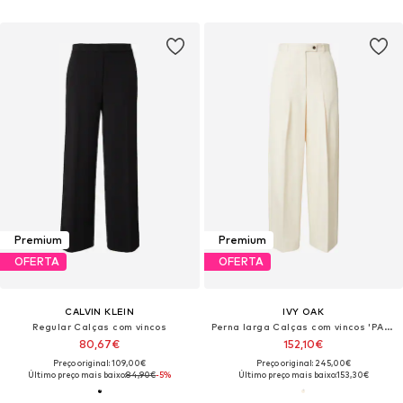
Premium
Premium
OFERTA
OFERTA
CALVIN KLEIN
IVY OAK
Regular Calças com vincos
Perna larga Calças com vincos 'PANDORA'
80,67€
152,10€
Preço original: 109,00€
Preço original: 245,00€
Último preço mais baixo:
84,90€
-5%
Último preço mais baixo:
153,30€