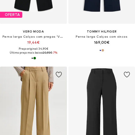
OFERTA
VERO MODA
TOMMY HILFIGER
Perna larga Calças com pregas 'VMCARLA'
Perna larga Calças com vincos
19,44€
169,00€
Preço original: 34,90€
Último preço mais baixo:
20,93€
-7%