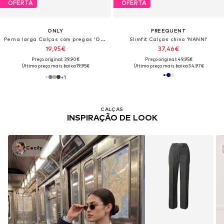
OFERTA
OFERTA
ONLY
FREEQUENT
Perna larga Calças com pregas 'ONLLinda'
Slimfit Calças chino 'NANNI'
19,95€
37,46€
Preço original: 39,90€
Preço original: 49,95€
Último preço mais baixo:
19,95€
Último preço mais baixo:
34,97€
+
1
CALÇAS
INSPIRAÇÃO DE LOOK
Cecily