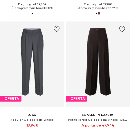
Preço original: 64,90€
Preço original: 39,90€
Último preço mais baixo:
38,32€
Último preço mais baixo:
27,93€
OFERTA
OFERTA
JJXX
SOAKED IN LUXURY
Regular Calças com vincos
Perna larga Calças com vincos 'Corinne'
13,96€
A partir de 47,94€