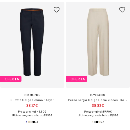
OFERTA
OFERTA
B.YOUNG
B.YOUNG
Slimfit Calças chino 'Days'
Perna larga Calças com vincos 'Danta'
38,17€
38,32€
Preço original: 49,90€
Preço original: 59,90€
Último preço mais baixo:
35,92€
Último preço mais baixo:
35,93€
+
4
+
6