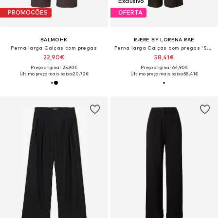
Exclusivo
PROMOÇÕES
OFERTA
BALMOHK
RÆRE BY LORENA RAE
Perna larga Calças com pregas
Perna larga Calças com pregas 'Samina'
22,90€
58,41€
Preço original: 25,90€
Preço original: 64,90€
Último preço mais baixo:
20,72€
Último preço mais baixo:
58,41€