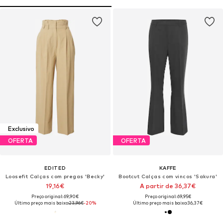
Exclusivo
OFERTA
OFERTA
EDITED
KAFFE
Loosefit Calças com pregas 'Becky'
Bootcut Calças com vincos 'Sakura'
19,16€
A partir de 36,37€
Preço original: 69,90€
Preço original: 69,95€
Último preço mais baixo:
23,96€
-20%
Último preço mais baixo:
36,37€