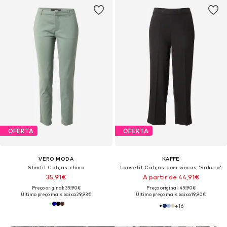
OFERTA
OFERTA
VERO MODA
KAFFE
Slimfit Calças chino
Loosefit Calças com vincos 'Sakura'
35,91€
A partir de 44,91€
Preço original: 39,90€
Preço original: 49,90€
Último preço mais baixo:
29,93€
Último preço mais baixo:
19,90€
+
16