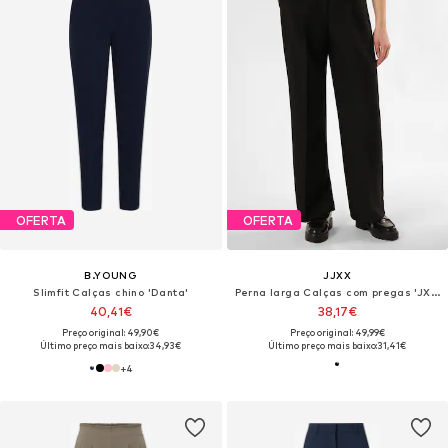
OFERTA
OFERTA
B.YOUNG
JJXX
Slimfit Calças chino 'Danta'
Perna larga Calças com pregas 'JXEllis'
40,41€
38,17€
Preço original: 49,90€
Preço original: 49,99€
Último preço mais baixo:
34,93€
Último preço mais baixo:
31,41€
+
4