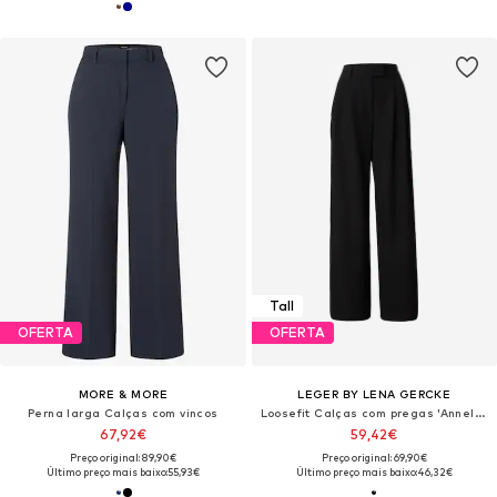
Tall
OFERTA
OFERTA
MORE & MORE
LEGER BY LENA GERCKE
Perna larga Calças com vincos
Loosefit Calças com pregas 'Annelie Tall'
67,92€
59,42€
Preço original: 89,90€
Preço original: 69,90€
Último preço mais baixo:
55,93€
Último preço mais baixo:
46,32€