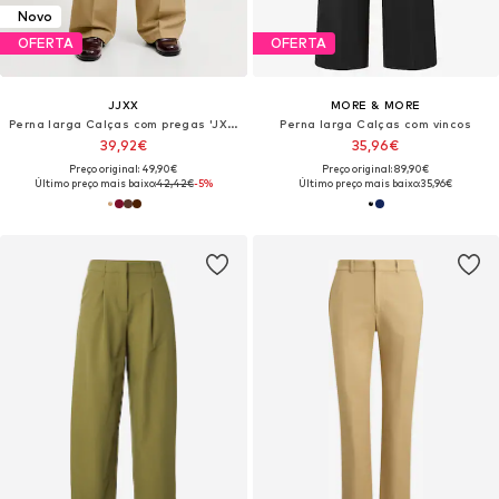
Novo
OFERTA
OFERTA
JJXX
MORE & MORE
Perna larga Calças com pregas 'JXELLIS'
Perna larga Calças com vincos
39,92€
35,96€
Preço original: 49,90€
Preço original: 89,90€
Último preço mais baixo:
42,42€
-5%
Último preço mais baixo:
35,96€