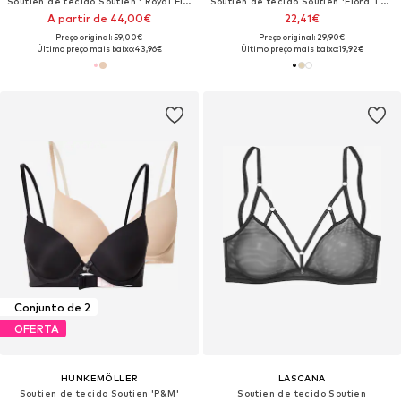
Soutien de tecido Soutien ' Royal Fit '
Soutien de tecido Soutien 'Flora Theresia'
A partir de 44,00€
22,41€
Preço original: 59,00€
Preço original: 29,90€
Último preço mais baixo:
43,96€
Último preço mais baixo:
19,92€
Conjunto de 2
OFERTA
HUNKEMÖLLER
LASCANA
Soutien de tecido Soutien 'P&M'
Soutien de tecido Soutien