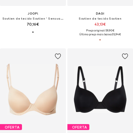
JOOP!
DAGI
Soutien de tecido Soutien ' Sensual '
Soutien de tecido Soutien
70,16€
43,13€
Preço original: 59,90€
Último preço mais baixo:
35,94€
OFERTA
OFERTA