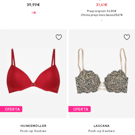
39,99€
31,41€
Preço original: 34,90€
Último preço mais baixo:
29,67€
OFERTA
OFERTA
HUNKEMÖLLER
LASCANA
Push-up Soutien
Push-up Soutien