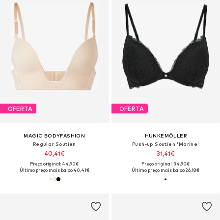
OFERTA
OFERTA
MAGIC BODYFASHION
HUNKEMÖLLER
Regular Soutien
Push-up Soutien 'Marine'
40,41€
31,41€
Preço original: 44,90€
Preço original: 34,90€
Último preço mais baixo:
40,41€
Último preço mais baixo:
26,18€