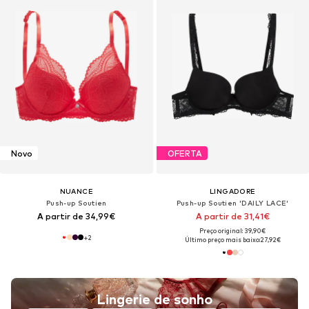
Novo
OFERTA
NUANCE
LINGADORE
Push-up Soutien
Push-up Soutien 'DAILY LACE'
A partir de 34,99€
A partir de 31,41€
Preço original: 39,90€
+
2
Último preço mais baixo:
27,92€
Lingerie de sonho