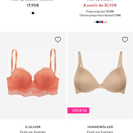
17,90€
A partir de 35,99€
Preço original: 39,99€
Último preço mais baixo:
33,99€
+
1
OFERTA
S.OLIVER
HUNKEMÖLLER
Push-up Soutien
Push-up Soutien