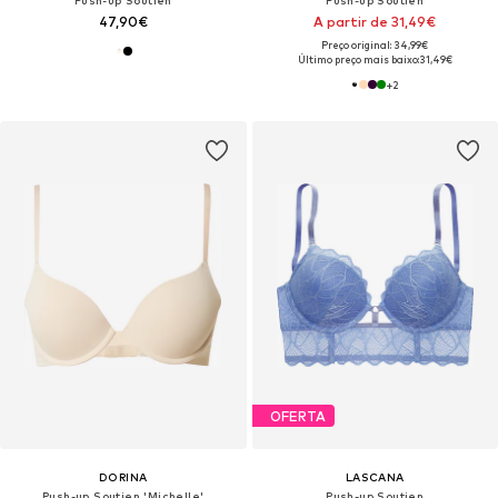
Push-up Soutien
Push-up Soutien
47,90€
A partir de 31,49€
Preço original: 34,99€
Último preço mais baixo:
31,49€
+
2
OFERTA
DORINA
LASCANA
Push-up Soutien 'Michelle'
Push-up Soutien