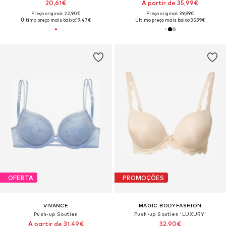
20,61€
A partir de 35,99€
Preço original: 22,90€
Preço original: 39,99€
Último preço mais baixo:
19,47€
Último preço mais baixo:
35,99€
OFERTA
PROMOÇÕES
VIVANCE
MAGIC BODYFASHION
Push-up Soutien
Push-up Soutien 'LUXURY'
A partir de 31,49€
32,90€