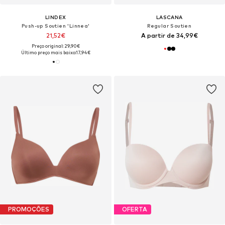
LINDEX
LASCANA
Push-up Soutien 'Linnea'
Regular Soutien
21,52€
A partir de 34,99€
Preço original: 29,90€
Último preço mais baixo:
17,94€
PROMOÇÕES
OFERTA