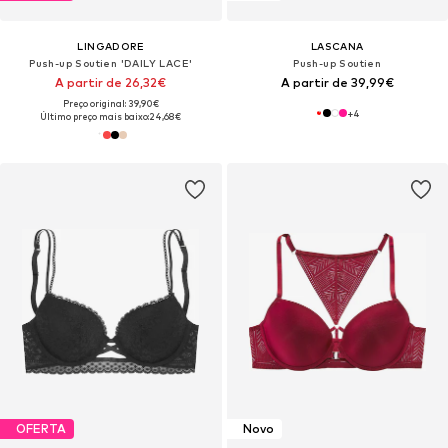
LINGADORE
LASCANA
Push-up Soutien 'DAILY LACE'
Push-up Soutien
A partir de 26,32€
A partir de 39,99€
Preço original: 39,90€
+
4
Último preço mais baixo:
24,68€
OFERTA
Novo