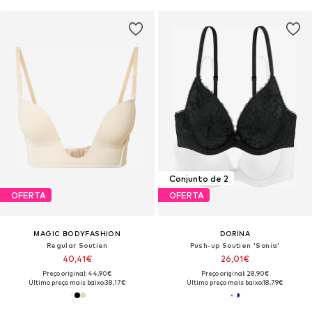
Conjunto de 2
OFERTA
OFERTA
MAGIC BODYFASHION
DORINA
Regular Soutien
Push-up Soutien 'Sonia'
40,41€
26,01€
Preço original: 44,90€
Preço original: 28,90€
Último preço mais baixo:
38,17€
Último preço mais baixo:
18,79€