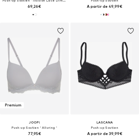
Push-up Soutien ' Illusion Lace Dirndl BH '
Push-up Soutien
69,26€
A partir de 49,99€
Premium
JOOP!
LASCANA
Push-up Soutien ' Alluring '
Push-up Soutien
77,95€
A partir de 39,99€