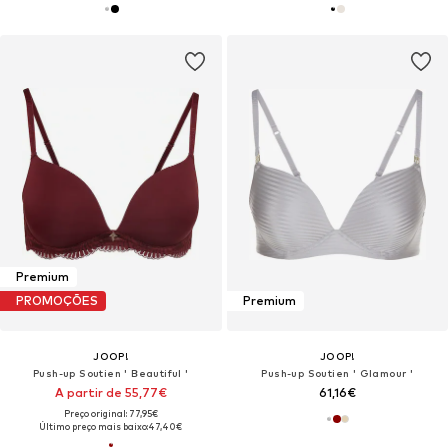
Premium
PROMOÇÕES
Premium
JOOP!
JOOP!
Push-up Soutien ' Beautiful '
Push-up Soutien ' Glamour '
A partir de 55,77€
61,16€
Preço original: 77,95€
Último preço mais baixo:
47,40€