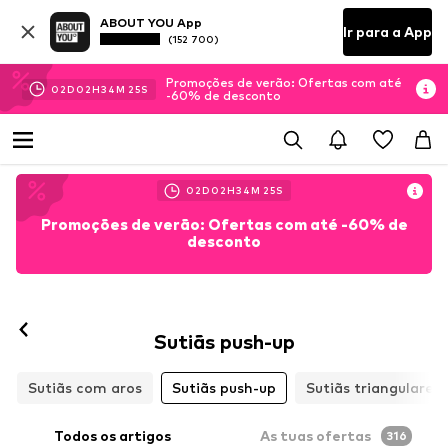
ABOUT YOU App
Ir para a App
(152 700)
Promoções de verão: Ofertas com até
02
D
02
H
34
M
23
S
-60% de desconto
02
D
02
H
34
M
23
S
Promoções de verão: Ofertas com até -60% de
desconto
Sutiãs push-up
Sutiãs com aros
Sutiãs push-up
Sutiãs triangulares
Todos os artigos
As tuas ofertas
316