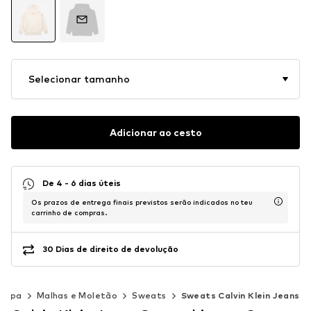
Selecionar tamanho
Adicionar ao cesto
De 4 - 6 dias úteis
Os prazos de entrega finais previstos serão indicados no teu
carrinho de compras.
30 Dias de direito de devolução
oupa
Malhas e Moletão
Sweats
Sweats Calvin Klein Jeans