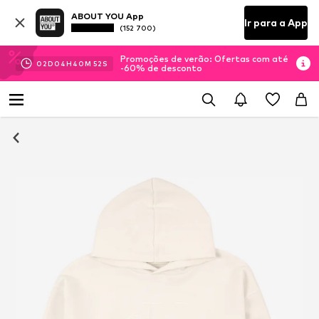
ABOUT YOU App
Ir para a App
(152 700)
Promoções de verão: Ofertas com até
02
D
04
H
40
M
50
S
-60% de desconto