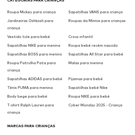
CATEGORIAS PARA CRIANÇAS
Roupa Mickey para criança
Sapatilhas VANS para criança
Jardineiras Oshkosh para
Roupas da Minnie para crianças
criança
Vestido tule para bebé
Crocs infantil
Sapatilhas NIKE para menina
Roupa bebé recém nascido
Sapatilhas BOSS para menino
Sapatilhas All Star para bebé
Roupa Patrulha Pata para
Malas para menina
criança
Sapatilhas ADIDAS para bebé
Pijamas para bebé
Ténis PUMA para menina
Sapatilhas bebé Nike
Body bege para bebé
Roupa NIKE para bebé
T-shirt Ralph Lauren para
Cyber Monday 2025 - Criança
criança
MARCAS PARA CRIANÇAS