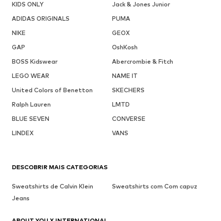
KIDS ONLY
Jack & Jones Junior
ADIDAS ORIGINALS
PUMA
NIKE
GEOX
GAP
OshKosh
BOSS Kidswear
Abercrombie & Fitch
LEGO WEAR
NAME IT
United Colors of Benetton
SKECHERS
Ralph Lauren
LMTD
BLUE SEVEN
CONVERSE
LINDEX
VANS
DESCOBRIR MAIS CATEGORIAS
Sweatshirts de Calvin Klein
Sweatshirts com Com capuz
Jeans
ABOUT YOU X INTERNATIONAL