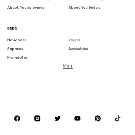
About You Eslovénia
About You Suécia
BEBÉ
Novidades
Roupa
Sapatos
Acessórios
Promoções
Mais
MENINA
Criança (Tamanho 92-140)
Jovem (Tamanho 140-176)
MENINO
Criança (Tamanho 92-140)
Jovem (Tamanho 140-176)
MARCAS
ADIDAS ORIGINALS
ADIDAS SPORTSWEAR