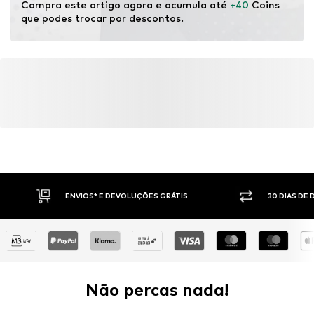
Compra este artigo agora e acumula até 
+40
 Coins 
que podes trocar por descontos.
ENVIOS* E DEVOLUÇÕES GRÁTIS
30 DIAS DE
Não percas nada!