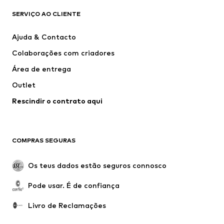
new balance
Nike Sportswear
SERVIÇO AO CLIENTE
Next
VANS
Ajuda & Contacto
CONVERSE
ADIDAS PERFORMANCE
Colaborações com criadores
Área de entrega
Outlet
Rescindir o contrato aqui
COMPRAS SEGURAS
Os teus dados estão seguros connosco
Pode usar. É de confiança
Livro de Reclamações