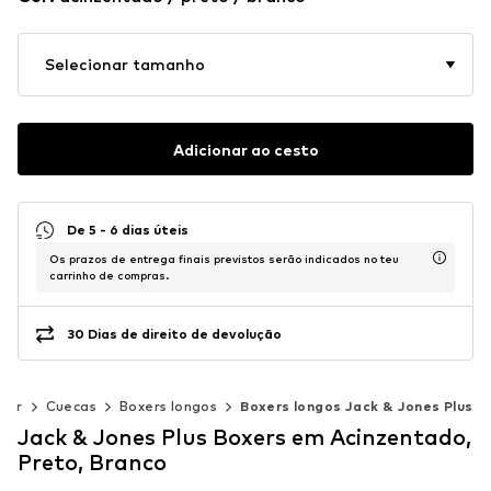
Selecionar tamanho
Adicionar ao cesto
De 5 - 6 dias úteis
Os prazos de entrega finais previstos serão indicados no teu
carrinho de compras.
30 Dias de direito de devolução
rior
Cuecas
Boxers longos
Boxers longos Jack & Jones Plus
Jack & Jones Plus Boxers em Acinzentado,
Preto, Branco