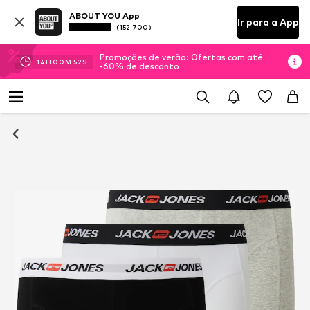
ABOUT YOU App
Ir para a App
(152 700)
Promoções de verão: Ofertas com até
14
H
00
M
51
S
-60% de desconto