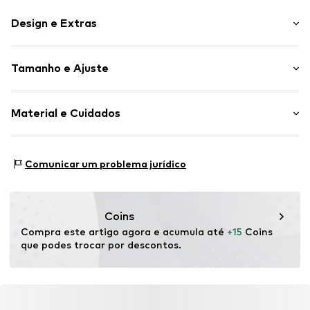
Design e Extras
Estampado com logo
Tamanho e Ajuste
Jersey
Bainha/borda cosida
Pack: Conjunto de 3
Cós
Material e Cuidados
Altura do tronco: Mid Waist
Toque suave
Label Print
Material: 95% Algodão, 5% Elastano
Comunicar um problema jurídico
Artigo n º.
JAC9sv3001000001
País de origem: China
Coins
Compra este artigo agora e acumula até 
+15
 Coins 
que podes trocar por descontos.