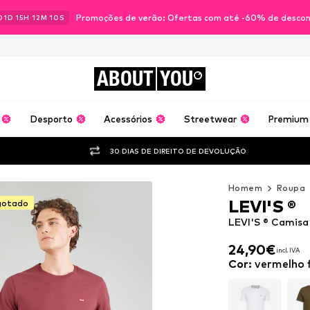
Promoções de verão: Ofertas com até -60% de desco
01
D
15
H
12
M
08
S
ABOUT
YOU
Desporto
Acessórios
Streetwear
Premium
30 DIAS DE DIREITO DE DEVOLUÇÃO
Homem
Roupa
LEVI'S ®
gotado
LEVI'S ® Camisa
24,90€
incl. IVA
24,90€
incl. IVA
Cor
:
vermelho 