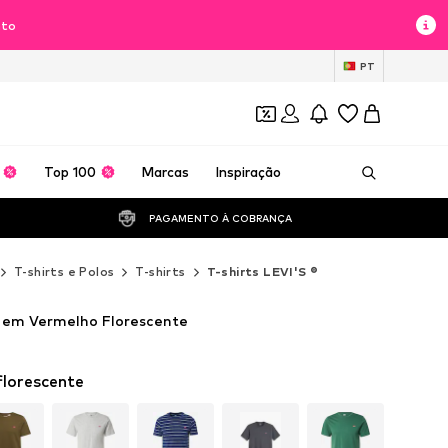
nto
PT
Top 100
Marcas
Inspiração
PAGAMENTO À COBRANÇA 
T-shirts e Polos
T-shirts
T-shirts LEVI'S ®
 em Vermelho Florescente
florescente