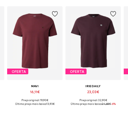
OFERTA
OFERTA
MAVI
IRIEDAILY
16,11€
23,03€
Preço original: 19,90€
Preço original: 32,90€
 disponíveis: XS, S, M, L, XL
Tamanhos disponíveis: S, XL, XXL
Tamanhos disponíveis: M, L, XL
Último preço mais baixo:
13,93€
Último preço mais baixo:
24,68€
-6%
Adicionar ao cesto
Adicionar ao cesto