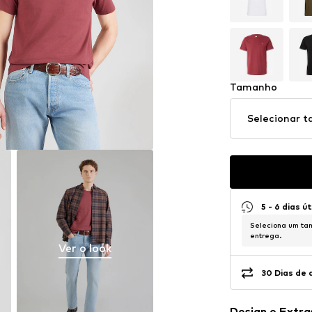
Tamanho
Selecionar 
5 - 6 dias ú
Seleciona um tam
entrega.
Ver o look
30 Dias de 
Design e Extra