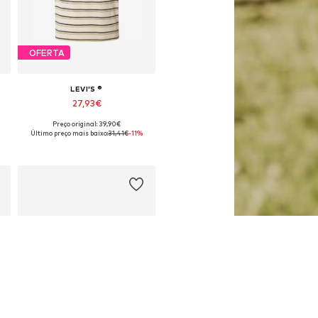
OFERTA
LEVI'S ®
27,93€
Preço original: 39,90€
disponíveis: XS, S, M, L, XL, XXL
Tamanhos disponíveis: S, M, L, XL, XXL
Último preço mais baixo:
31,41€
-11%
Adicionar ao cesto