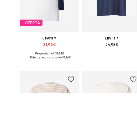
OFERTA
LEVI'S ®
LEVI'S ®
31,96€
24,95€
Preço original: 39,95€
Tamanhos disponíveis: XS, S, M, L, XL, XXL
Tamanhos 
Último preço mais baixo:
31,96€
Adicionar ao cesto
Adicionar ao cesto