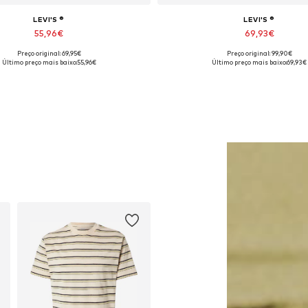
LEVI'S ®
LEVI'S ®
55,96€
69,93€
Preço original: 69,95€
Preço original: 99,90€
nhos disponíveis: XS, S, M, L, XL
Disponível em vários tamanh
Último preço mais baixo:
55,96€
Último preço mais baixo:
69,93€
Adicionar ao cesto
Adicionar ao cesto