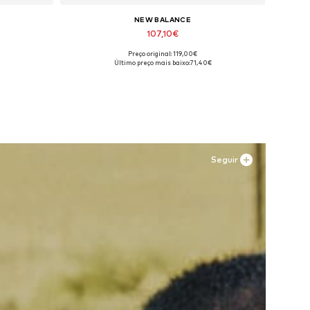
NEW BALANCE
107,10€
Preço original: 119,00€
os
Disponível em vários tamanhos
Último preço mais baixo:
71,40€
Adicionar ao cesto
Seguir