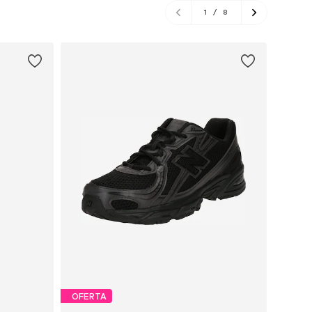
1
/
8
OFERTA