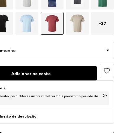
+
37
tamanho
Adicionar ao cesto
teis
anho, para obteres uma estimativa mais precisa do período de
direito de devolução
s