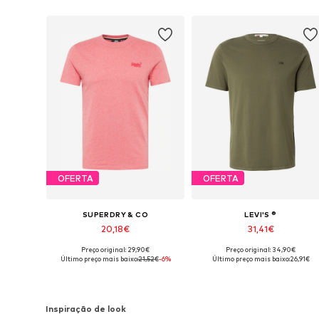
OFERTA
OFERTA
SUPERDRY & CO
LEVI'S ®
20,18€
31,41€
Preço original: 29,90€
Preço original: 34,90€
Tamanhos disponíveis: M, L
Tamanhos
Último preço mais baixo:
21,52€
-6%
Último preço mais baixo:
26,91€
Adicionar ao cesto
Adicionar ao cesto
Inspiração de look