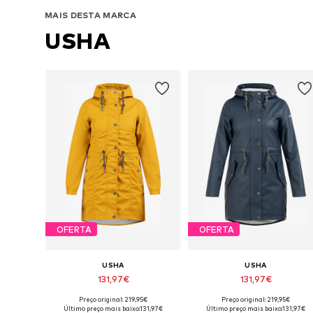
MAIS DESTA MARCA
USHA
OFERTA
OFERTA
USHA
USHA
131,97€
131,97€
Preço original: 219,95€
Preço original: 219,95€
Tamanhos disponíveis: XS, S, M, L, XL, XXL
Tamanhos dis
Último preço mais baixo:
131,97€
Último preço mais baixo:
131,97€