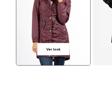
Ver look
Taman