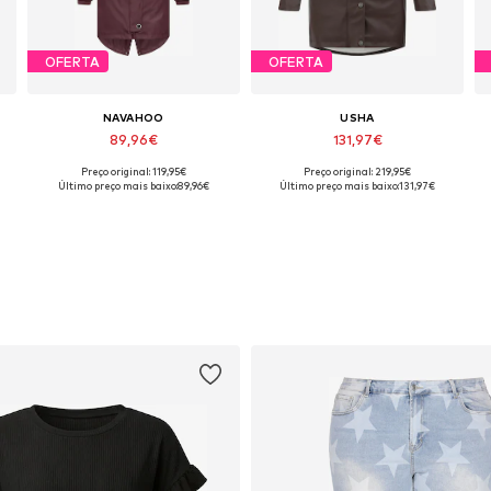
OFERTA
OFERTA
NAVAHOO
USHA
89,96€
131,97€
Preço original: 119,95€
Preço original: 219,95€
Tamanhos disponíveis: XS, M, L
Tamanhos disponíveis: S, M, XL, XXL
Último preço mais baixo:
89,96€
Último preço mais baixo:
131,97€
Adicionar ao cesto
Adicionar ao cesto