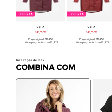
OFERTA
OFERTA
USHA
USHA
131,97€
131,97€
Preço original: 219,95€
Preço original: 219,95€
Tamanhos disponíveis: M, L, XL
Tamanhos disponíveis: S, M, XL
Último preço mais baixo:
131,97€
Último preço mais baixo:
131,97€
Adicionar ao cesto
Adicionar ao cesto
Inspiração de look
COMBINA COM