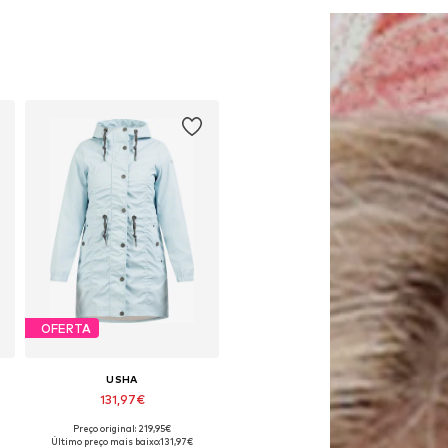
OFERTA
USHA
131,97€
Preço original: 219,95€
poníveis: S, M, L, XL, XXL
Tamanhos disponíveis: M, L, XL, XXL
Último preço mais baixo:
131,97€