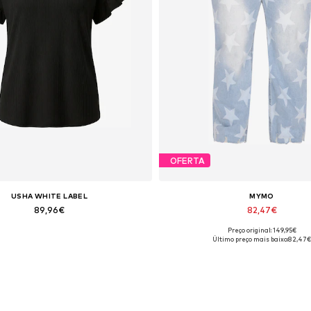
OFERTA
USHA WHITE LABEL
MYMO
89,96€
82,47€
Preço original: 149,95€
hos disponíveis: S, M, L, XL, XXL
Tamanhos disponíveis: 34
Último preço mais baixo:
82,47€
Adicionar ao cesto
Adicionar ao cesto