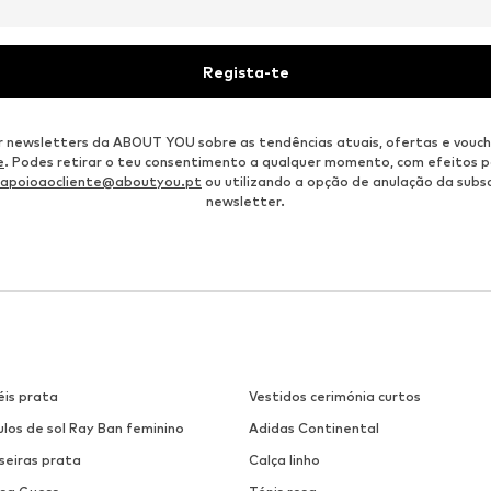
Regista-te
r newsletters da ABOUT YOU sobre as tendências atuais, ofertas e vouch
e
. Podes retirar o teu consentimento a qualquer momento, com efeitos p
apoioaocliente@aboutyou.pt
ou utilizando a opção de anulação da subsc
newsletter.
éis prata
Vestidos cerimónia curtos
los de sol Ray Ban feminino
Adidas Continental
seiras prata
Calça linho