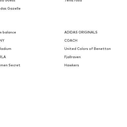
lsa Guess
Ténis rosa
idas Gazelle
w balance
ADIDAS ORIGINALS
NY
COACH
lladium
United Colors of Benetton
RLA
Fjallraven
men Secret
Hawkers
out You Alemanha (en)
About You Países Baixos (en)
out You França
About You Bélgica