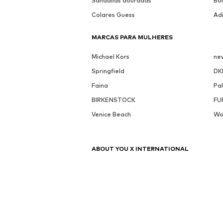
Sandálias douradas
Bo
Colares Guess
Ad
MARCAS PARA MULHERES
Michael Kors
ne
Springfield
DK
Faina
Pa
BIRKENSTOCK
FU
Venice Beach
Wo
ABOUT YOU X INTERNATIONAL
About You Alemanha
Ab
About You Bélgica (fr)
Ab