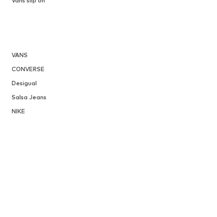
Vans slip on
VANS
CONVERSE
Desigual
Salsa Jeans
NIKE
About You Espanha
About You Países Baixos