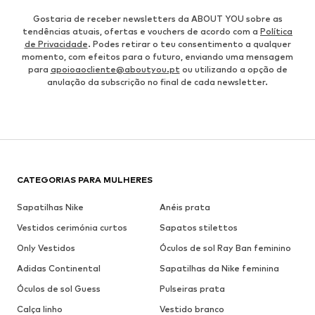
Gostaria de receber newsletters da ABOUT YOU sobre as
tendências atuais, ofertas e vouchers de acordo com a
Política
de Privacidade
. Podes retirar o teu consentimento a qualquer
momento, com efeitos para o futuro, enviando uma mensagem
para
apoioaocliente@aboutyou.pt
ou utilizando a opção de
anulação da subscrição no final de cada newsletter.
CATEGORIAS PARA MULHERES
Sapatilhas Nike
Anéis prata
Vestidos cerimónia curtos
Sapatos stilettos
Only Vestidos
Óculos de sol Ray Ban feminino
Adidas Continental
Sapatilhas da Nike feminina
Óculos de sol Guess
Pulseiras prata
Calça linho
Vestido branco