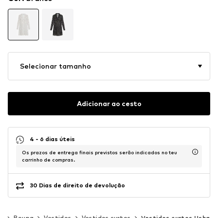
Selecionar tamanho
Adicionar ao cesto
4 - 6 dias úteis
Os prazos de entrega finais previstos serão indicados no teu
carrinho de compras.
30 Dias de direito de devolução
er
Roupa
Vestidos
Vestidos curtos
Vestidos curtos Usha