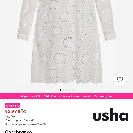
Apenas 01d 14h 04m 56s até ao fim da Promoção
OFERTA
OFERTA
95,97€
95,97€
incl. IVA
incl. IVA
Preço original: 159,95€
Preço original: 159,95€
Último preço mais baixo:
Último preço mais baixo:
95,97€
95,97€
Cor
:
branco