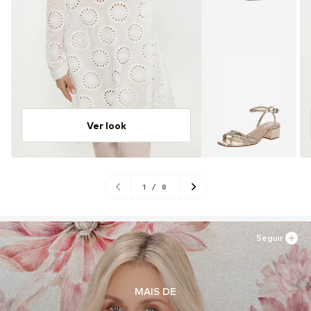
Ver look
1
/
8
Seguir
MAIS DE