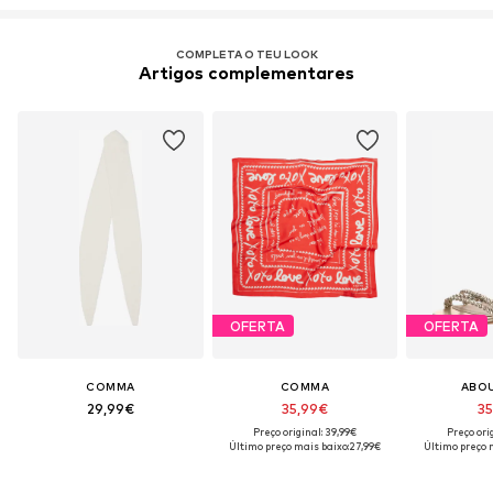
COMPLETA O TEU LOOK
Artigos complementares
OFERTA
OFERTA
COMMA
COMMA
ABO
29,99€
35,99€
35
Preço original: 39,99€
Preço ori
Último preço mais baixo:
27,99€
Último preço 