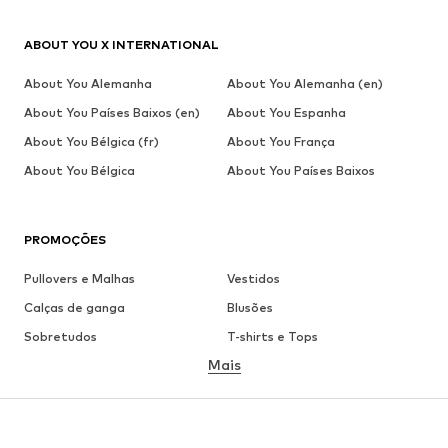
ABOUT YOU X INTERNATIONAL
About You Alemanha
About You Alemanha (en)
About You Países Baixos (en)
About You Espanha
About You Bélgica (fr)
About You França
About You Bélgica
About You Países Baixos
PROMOÇÕES
Pullovers e Malhas
Vestidos
Calças de ganga
Blusões
Sobretudos
T-shirts e Tops
Mais
Calças
Roupa interior
Saias
Blusas e Túnicas
Camisolas
Blazers