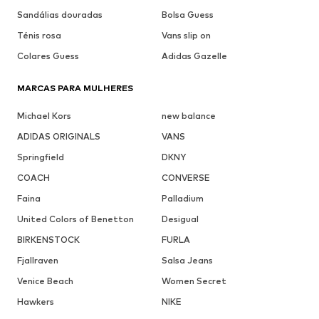
Sandálias douradas
Bolsa Guess
Ténis rosa
Vans slip on
Colares Guess
Adidas Gazelle
MARCAS PARA MULHERES
Michael Kors
new balance
ADIDAS ORIGINALS
VANS
Springfield
DKNY
COACH
CONVERSE
Faina
Palladium
United Colors of Benetton
Desigual
BIRKENSTOCK
FURLA
Fjallraven
Salsa Jeans
Venice Beach
Women Secret
Hawkers
NIKE