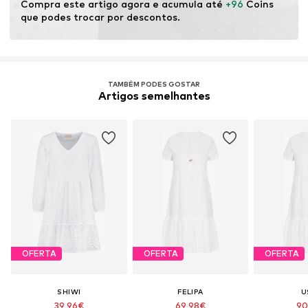
Compra este artigo agora e acumula até 
+96
 Coins 
que podes trocar por descontos.
TAMBÉM PODES GOSTAR
Artigos semelhantes
OFERTA
OFERTA
OFERTA
SHIWI
FELIPA
U
39,96€
69,98€
90