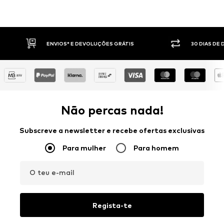
30 DIAS DE DIREITO DE DEVOLUÇÃO
PAGAM
Não percas nada!
Subscreve a newsletter e recebe ofertas exclusivas
Para mulher
Para homem
O teu e-mail
Regista-te