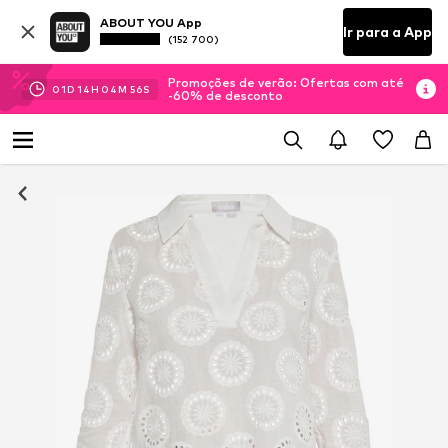
ABOUT YOU App
Ir para a App
(152 700)
Promoções de verão: Ofertas com até
01
D
14
H
04
M
55
S
-60% de desconto