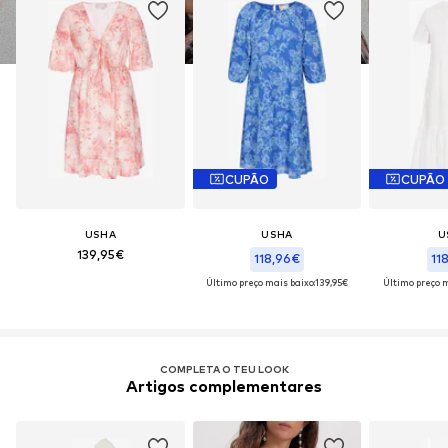
CUPÃO
CUPÃO
USHA
USHA
U
139,95€
118,96€
11
Último preço mais baixo:
139,95€
Último preço m
COMPLETA O TEU LOOK
Artigos complementares