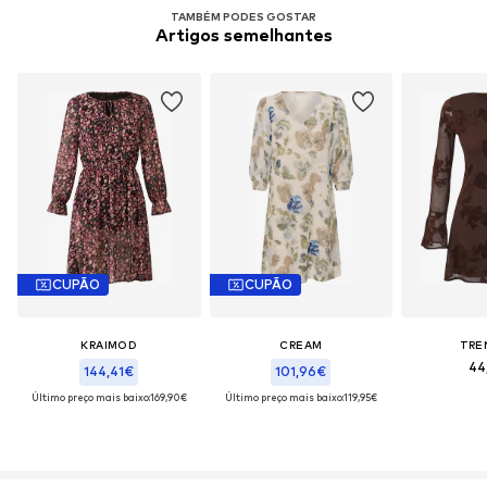
TAMBÉM PODES GOSTAR
Artigos semelhantes
CUPÃO
CUPÃO
KRAIMOD
CREAM
TRE
44
144,41€
101,96€
Último preço mais baixo:
169,90€
Último preço mais baixo:
119,95€