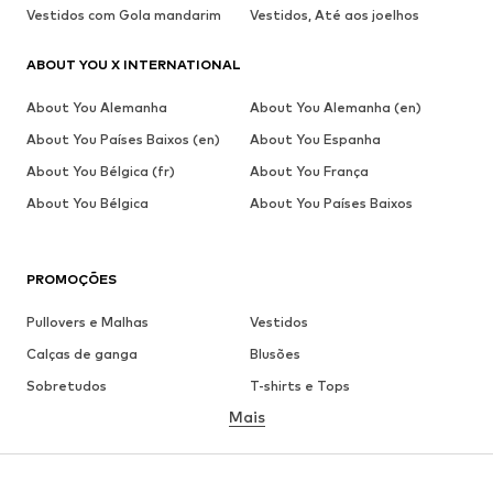
Vestidos com Gola mandarim
Vestidos, Até aos joelhos
ABOUT YOU X INTERNATIONAL
About You Alemanha
About You Alemanha (en)
About You Países Baixos (en)
About You Espanha
About You Bélgica (fr)
About You França
About You Bélgica
About You Países Baixos
PROMOÇÕES
Pullovers e Malhas
Vestidos
Calças de ganga
Blusões
Sobretudos
T-shirts e Tops
Mais
Calças
Roupa interior
Saias
Blusas e Túnicas
Camisolas
Blazers