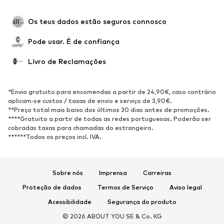
Ocasiões
Exclusivo
Upcycling
Os teus dados estão seguros connosco
SAPATOS
Pode usar. É de confiança
Novidades
Trending
Livro de Reclamações
Sapatilhas
Botins
Sapatos Clássicos e Saltos
Botas
*Envio gratuito para encomendas a partir de 24,90€, caso contrário
altos
aplicam-se custos / taxas de envio e serviço de 3,90€.
**Preço total mais baixo dos últimos 30 dias antes de promoções.
Sandálias
Sapatos baixos
****Gratuito a partir de todas as redes portuguesas. Poderão ser
cobradas taxas para chamadas do estrangeiro.
Sapatilhas de desporto
Sabrinas
******Todos os preços incl. IVA.
Sapatos abertos
Pantufas
Exclusivo
Sobre nós
Imprensa
Carreiras
DESPORTO
Proteção de dados
Termos de Serviço
Aviso legal
Roupa desportiva
Tipos de desporto
Acessibilidade
Segurança do produto
Sapatilhas de desporto
Mochilas e Sacos de desporto
© 2026 ABOUT YOU SE & Co. KG