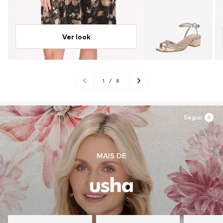
Ver look
1
/
8
Seguir
MAIS DE