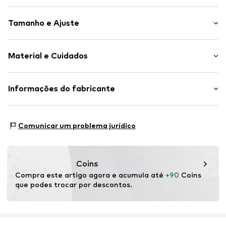
Florido/floral
Tamanho e Ajuste
Gola mandarim
Bainha/borda cosida
Comprimento da manga: Manga comprida
Gola mandarim
Material e Cuidados
Comprimento: Até aos joelhos
Padrão All-Over
Ajuste: Ajuste normal
Slip
Material: 100% Poliéster - PES
Informações do fabricante
Artigo n º.
4068604205760
País de origem: China
Motion E-Commerce
Osterfeldstraße 12-14
Comunicar um problema jurídico
22529 Hamburg
DE
motion-fashion.de/
Coins
Compra este artigo agora e acumula até 
+90
 Coins 
que podes trocar por descontos.