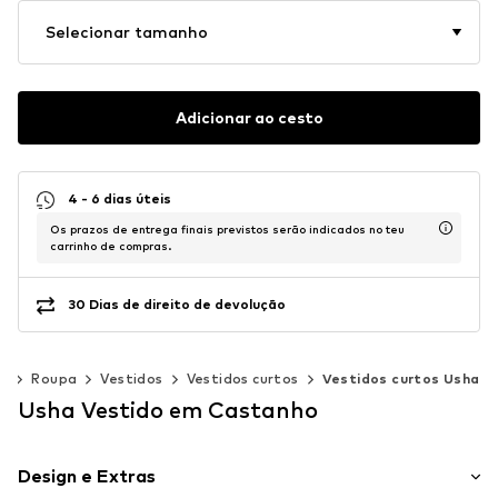
Selecionar tamanho
Adicionar ao cesto
4 - 6 dias úteis
Os prazos de entrega finais previstos serão indicados no teu
carrinho de compras.
30 Dias de direito de devolução
er
Roupa
Vestidos
Vestidos curtos
Vestidos curtos Usha
Usha Vestido em Castanho
Design e Extras