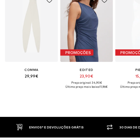
PROMOÇÕES
PROMOÇ
COMMA
EDITED
PI
29,99€
23,90€
15
Preço original: 34,90€
Preço ori
Último preço mais baixo:
11,96€
Último preço m
30 DIAS DE DIREITO DE DEVOLUÇÃO
PAGAM