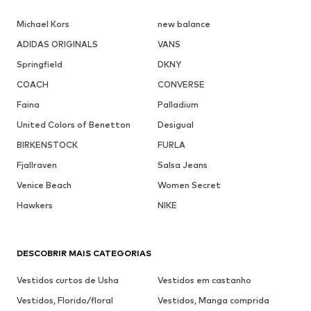
Michael Kors
new balance
ADIDAS ORIGINALS
VANS
Springfield
DKNY
COACH
CONVERSE
Faina
Palladium
United Colors of Benetton
Desigual
BIRKENSTOCK
FURLA
Fjallraven
Salsa Jeans
Venice Beach
Women Secret
Hawkers
NIKE
DESCOBRIR MAIS CATEGORIAS
Vestidos curtos de Usha
Vestidos em castanho
Vestidos, Florido/floral
Vestidos, Manga comprida