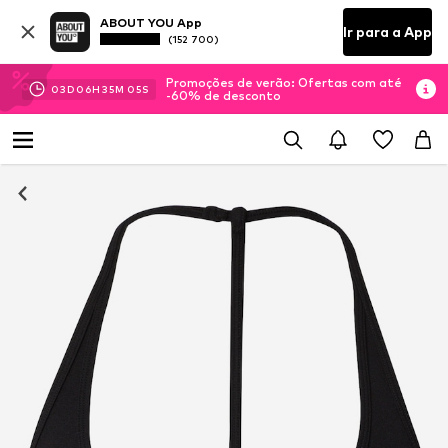
ABOUT YOU App
Ir para a App
(152 700)
Promoções de verão: Ofertas com até
03
D
06
H
35
M
04
S
-60% de desconto