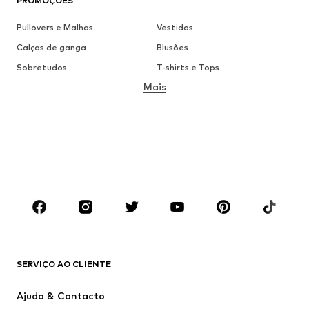
PROMOÇÕES
Pullovers e Malhas
Vestidos
Calças de ganga
Blusões
Sobretudos
T-shirts e Tops
Mais
Calças
Roupa interior
Saias
Blusas e Túnicas
Camisolas
Blazers
Roupa de banho
Macacões
Tamanhos grandes
Roupa de maternidade
Sapatos
Desporto
Acessórios
Premium
ROUPA
SERVIÇO AO CLIENTE
Novidades
Trending
Vestidos
Calças e Calções de ganga
Ajuda & Contacto
T-shirts e Tops
Calças e Calções