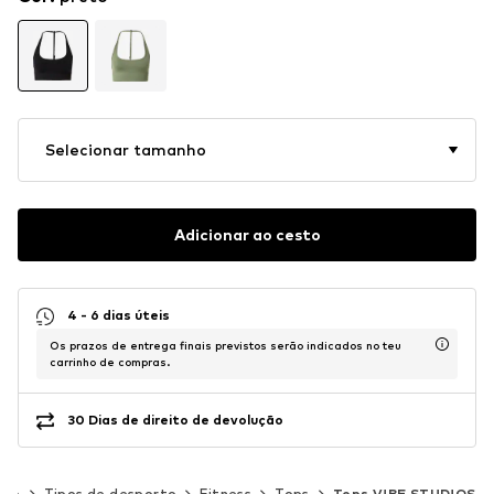
Selecionar tamanho
Adicionar ao cesto
4 - 6 dias úteis
Os prazos de entrega finais previstos serão indicados no teu
carrinho de compras.
30 Dias de direito de devolução
rto
Tipos de desporto
Fitness
Tops
Tops V!BE STUD!OS