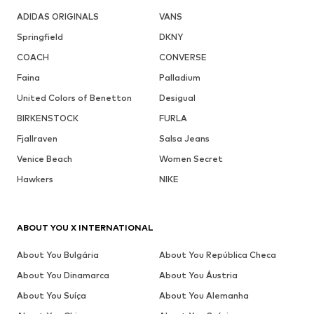
ADIDAS ORIGINALS
VANS
Springfield
DKNY
COACH
CONVERSE
Faina
Palladium
United Colors of Benetton
Desigual
BIRKENSTOCK
FURLA
Fjallraven
Salsa Jeans
Venice Beach
Women Secret
Hawkers
NIKE
ABOUT YOU X INTERNATIONAL
About You Bulgária
About You República Checa
About You Dinamarca
About You Áustria
About You Suíça
About You Alemanha