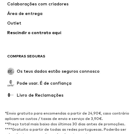
Colaborações com criadores
Casacos
Pullovers e Malhas
Área de entrega
Roupa interior
Blusas e Túnicas
Outlet
Sobretudos
Saias
Rescindir o contrato aqui
Roupa de banho
Sweatshirts e Hoodies
Blazers e coletes
Macacões
Tamanhos grandes
Maternidade
COMPRAS SEGURAS
Ocasiões
Exclusivo
Upcycling
Os teus dados estão seguros connosco
SAPATOS
Pode usar. É de confiança
Novidades
Trending
Livro de Reclamações
Sapatilhas
Botins
Sapatos Clássicos e Saltos
Botas
*Envio gratuito para encomendas a partir de 24,90€, caso contrário
altos
aplicam-se custos / taxas de envio e serviço de 3,90€.
**Preço total mais baixo dos últimos 30 dias antes de promoções.
Sandálias
Sapatos baixos
****Gratuito a partir de todas as redes portuguesas. Poderão ser