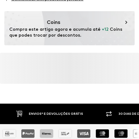
Tipos de desporto: Lifestyle
Funcionalidades: Regulação de humidade
Funcionalidades: Secagem rápida
Coins
Funcionalidades: Adaptável/stretch
Compra este artigo agora e acumula até 
+12
 Coins 
que podes trocar por descontos.
ENVIOS* E DEVOLUÇÕES GRÁTIS
30 DIAS DE