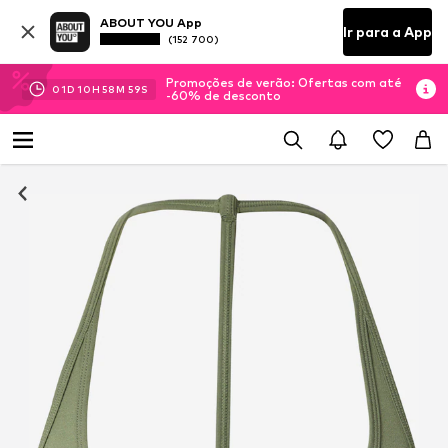
ABOUT YOU App
Ir para a App
(152 700)
Promoções de verão: Ofertas com até
01
D
10
H
58
M
59
S
-60% de desconto