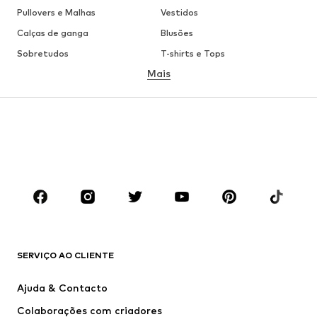
Pullovers e Malhas
Vestidos
Calças de ganga
Blusões
Sobretudos
T-shirts e Tops
Mais
Calças
Roupa interior
Saias
Blusas e Túnicas
Camisolas
Blazers
Roupa de banho
Macacões
Tamanhos grandes
Roupa de maternidade
Sapatos
Desporto
Acessórios
Premium
ROUPA
SERVIÇO AO CLIENTE
Novidades
Trending
Vestidos
Calças e Calções de ganga
Ajuda & Contacto
T-shirts e Tops
Calças e Calções
Colaborações com criadores