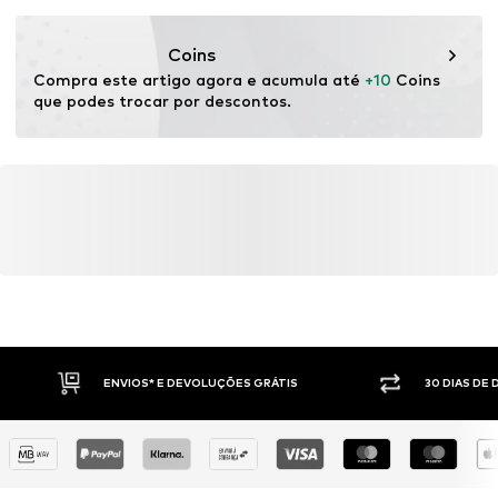
Funcionalidades: Regulação de humidade
Funcionalidades: Secagem rápida
Coins
Funcionalidades: Adaptável/stretch
Compra este artigo agora e acumula até 
+10
 Coins 
que podes trocar por descontos.
ENVIOS* E DEVOLUÇÕES GRÁTIS
30 DIAS DE