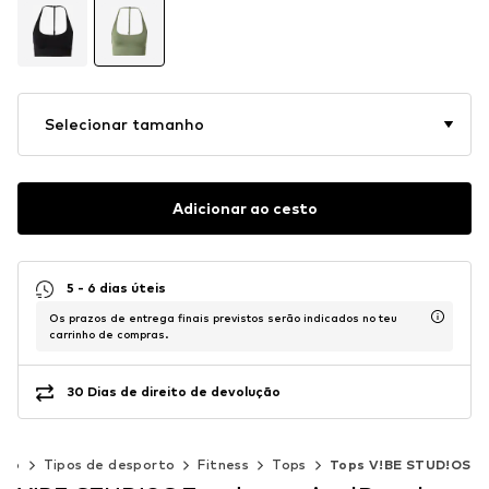
Selecionar tamanho
Adicionar ao cesto
5 - 6 dias úteis
Os prazos de entrega finais previstos serão indicados no teu
carrinho de compras.
30 Dias de direito de devolução
rto
Tipos de desporto
Fitness
Tops
Tops V!BE STUD!OS