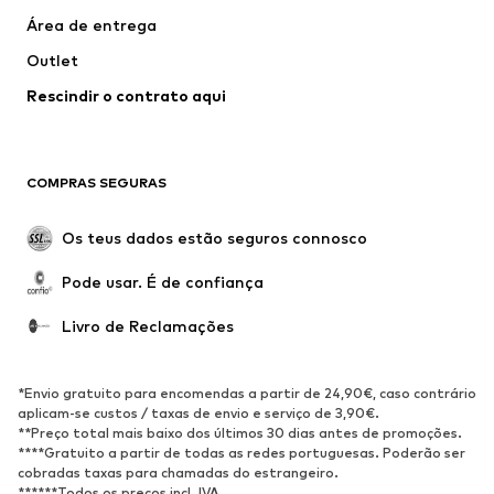
Casacos
Pullovers e Malhas
Área de entrega
Roupa interior
Blusas e Túnicas
Outlet
Sobretudos
Saias
Rescindir o contrato aqui
Roupa de banho
Sweatshirts e Hoodies
Blazers e coletes
Macacões
Tamanhos grandes
Maternidade
COMPRAS SEGURAS
Ocasiões
Exclusivo
Upcycling
Os teus dados estão seguros connosco
SAPATOS
Pode usar. É de confiança
Novidades
Trending
Livro de Reclamações
Sapatilhas
Botins
Sapatos Clássicos e Saltos
Botas
*Envio gratuito para encomendas a partir de 24,90€, caso contrário
altos
aplicam-se custos / taxas de envio e serviço de 3,90€.
**Preço total mais baixo dos últimos 30 dias antes de promoções.
Sandálias
Sapatos baixos
****Gratuito a partir de todas as redes portuguesas. Poderão ser
cobradas taxas para chamadas do estrangeiro.
Sapatilhas de desporto
Sabrinas
******Todos os preços incl. IVA.