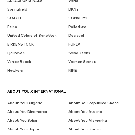
ADIDAS ORIGINALS
VANS
Springfield
DKNY
COACH
CONVERSE
Faina
Palladium
United Colors of Benetton
Desigual
BIRKENSTOCK
FURLA
Fjallraven
Salsa Jeans
Venice Beach
Women Secret
Hawkers
NIKE
ABOUT YOU X INTERNATIONAL
About You Bulgária
About You República Checa
About You Dinamarca
About You Áustria
About You Suíça
About You Alemanha
About You Chipre
About You Grécia