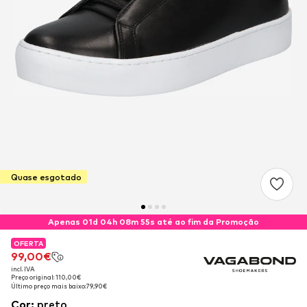
Quase esgotado
Apenas 01d 04h 08m 55s até ao fim da Promoção
OFERTA
OFERTA
99,00€
99,00€
incl. IVA
incl. IVA
Preço original: 110,00€
Preço original: 110,00€
Último preço mais baixo:
Último preço mais baixo:
79,90€
79,90€
Cor
:
preto