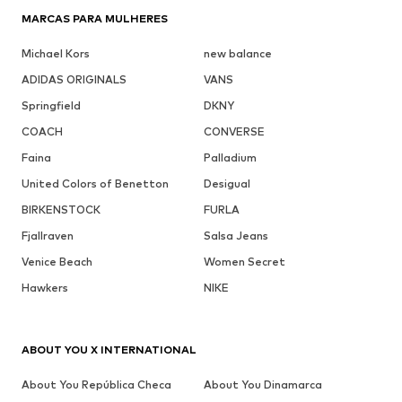
MARCAS PARA MULHERES
Michael Kors
new balance
ADIDAS ORIGINALS
VANS
Springfield
DKNY
COACH
CONVERSE
Faina
Palladium
United Colors of Benetton
Desigual
BIRKENSTOCK
FURLA
Fjallraven
Salsa Jeans
Venice Beach
Women Secret
Hawkers
NIKE
ABOUT YOU X INTERNATIONAL
About You República Checa
About You Dinamarca