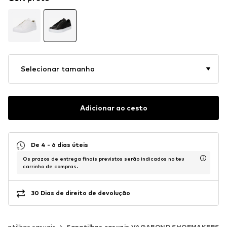
Selecionar tamanho
Adicionar ao cesto
De 4 - 6 dias úteis
Os prazos de entrega finais previstos serão indicados no teu
carrinho de compras.
30 Dias de direito de devolução
apatilhas casuais
Sapatilhas casuais VAGABOND SHOEMAKERS