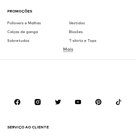
PROMOÇÕES
Pullovers e Malhas
Vestidos
Calças de ganga
Blusões
Sobretudos
T-shirts e Tops
Mais
Calças
Roupa interior
Saias
Blusas e Túnicas
Camisolas
Blazers
Roupa de banho
Macacões
Tamanhos grandes
Roupa de maternidade
Sapatos
Desporto
Acessórios
Premium
ROUPA
SERVIÇO AO CLIENTE
Novidades
Trending