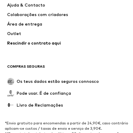
Vestidos
Calças e Calções de ganga
Ajuda & Contacto
T-shirts e Tops
Calças e Calções
Colaborações com criadores
Casacos
Pullovers e Malhas
Área de entrega
Roupa interior
Blusas e Túnicas
Outlet
Sobretudos
Saias
Rescindir o contrato aqui
Roupa de banho
Sweatshirts e Hoodies
Blazers e coletes
Macacões
Tamanhos grandes
Maternidade
COMPRAS SEGURAS
Ocasiões
Exclusivo
Upcycling
Os teus dados estão seguros connosco
SAPATOS
Pode usar. É de confiança
Novidades
Trending
Livro de Reclamações
Sapatilhas
Botins
Sapatos Clássicos e Saltos
Botas
*Envio gratuito para encomendas a partir de 24,90€, caso contrário
altos
aplicam-se custos / taxas de envio e serviço de 3,90€.