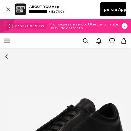
ABOUT YOU App
Ir para a App
(152 700)
Promoções de verão: Ofertas com até
01
D
04
H
08
M
54
S
-60% de desconto