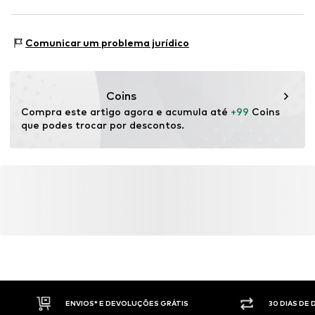
independente
Este produto contém materiais reciclados (pré ou pós-
Tipo de sapatilha: Casual
consumo). A utilização de materiais reciclados pode
Comunicar um problema jurídico
reduzir a necessidade de matérias-primas, evitar o
desperdício e preservar os recursos naturais.
Coins
Saber mais
Compra este artigo agora e acumula até 
+99
 Coins 
que podes trocar por descontos.
ENVIOS* E DEVOLUÇÕES GRÁTIS
30 DIAS DE