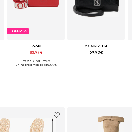
OFERTA
JOOP!
CALVIN KLEIN
83,97€
69,90€
Preço original: 119,95€
e
Tamanhos disponíveis: One Size
Tamanhos disponíveis: One Size
Último preço mais baixo:
83,97€
Adicionar ao cesto
Adicionar ao cesto