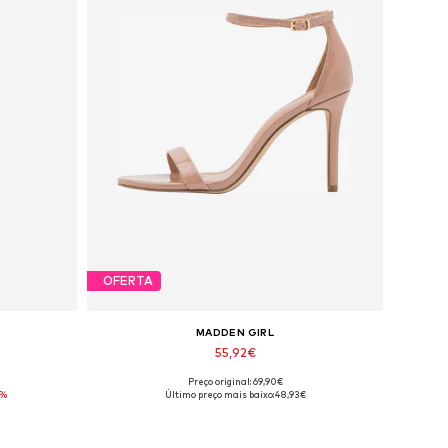
OFERTA
MADDEN GIRL
55,92€
Preço original: 69,90€
 XL, XXL
Tamanhos disponíveis: 37, 38, 40, 41
3%
Último preço mais baixo:
48,93€
Adicionar ao cesto