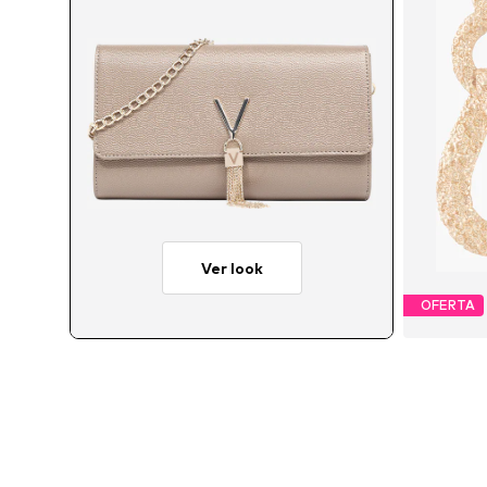
Ver look
OFERTA
Ta