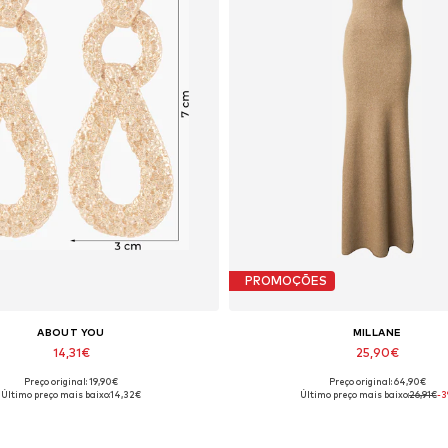
PROMOÇÕES
ABOUT YOU
MILLANE
14,31€
25,90€
Preço original: 19,90€
Preço original: 64,90€
manhos disponíveis: One Size
Tamanhos disponíveis: XS, S, M, L,
Último preço mais baixo:
14,32€
Último preço mais baixo:
26,91€
-
Adicionar ao cesto
Adicionar ao cesto