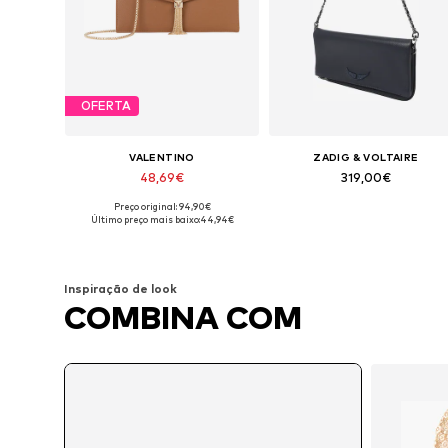
OFERTA
VALENTINO
ZADIG & VOLTAIRE
48,69€
319,00€
Preço original: 94,90€
Tamanhos disponíveis: One Size
Tamanhos disponíveis: One Siz
Último preço mais baixo:
44,94€
Adicionar ao cesto
Adicionar ao cesto
Inspiração de look
COMBINA COM