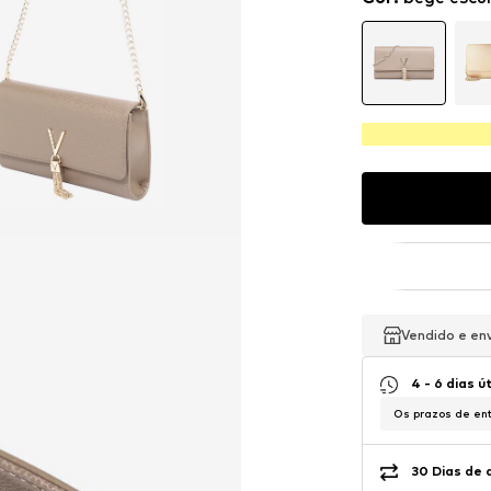
Vendido e en
Vendido e en
Vendido e en
4 - 6 dias ú
Os prazos de ent
30 Dias de 