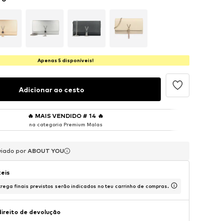
Apenas 5 disponíveis!
Adicionar ao cesto
🔥
MAIS VENDIDO # 14
🔥
na categoria Premium Malas
viado por
viado por
viado por
ABOUT YOU
ABOUT YOU
ABOUT YOU
teis
rega finais previstos serão indicados no teu carrinho de compras.
direito de devolução