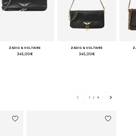
ZADIG & VOLTAIRE
ZADIG & VOLTAIRE
Z
345,00€
345,00€
Tamanhos disponíveis: One Size
Tamanhos disponíveis: One Size
Tamanho
Adicionar ao cesto
Adicionar ao cesto
Adi
1
/
9