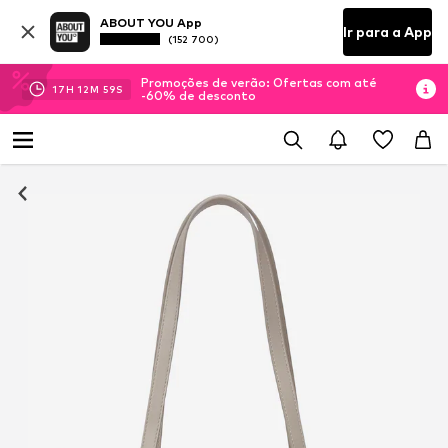
ABOUT YOU App
Ir para a App
(152 700)
Promoções de verão: Ofertas com até
17
H
12
M
59
S
-60% de desconto