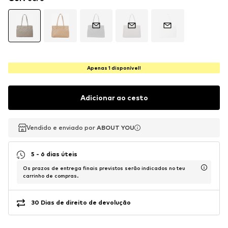
Apenas 1 disponível!
Adicionar ao cesto
Vendido e enviado por
Vendido e enviado por
ABOUT YOU
ABOUT YOU
5 - 6 dias úteis
Os prazos de entrega finais previstos serão indicados no teu
carrinho de compras.
30 Dias de direito de devolução