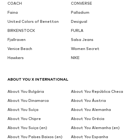
COACH
CONVERSE
Faina
Palladium
United Colors of Benetton
Desigual
BIRKENSTOCK
FURLA
Fjallraven
Salsa Jeans
Venice Beach
Women Secret
Hawkers
NIKE
ABOUT YOU X INTERNATIONAL
About You Bulgária
About You República Checa
About You Dinamarca
About You Áustria
About You Suíça
About You Alemanha
About You Chipre
About You Grécia
About You Suiça (en)
About You Alemanha (en)
About You Países Baixos (en)
About You Espanha