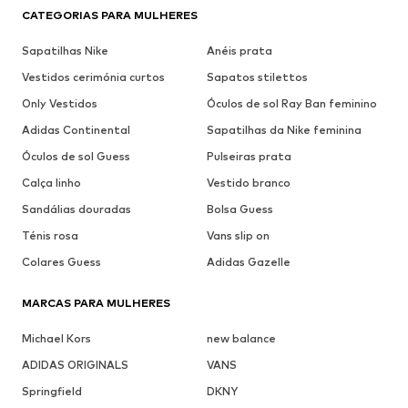
CATEGORIAS PARA MULHERES
Sapatilhas Nike
Anéis prata
Vestidos cerimónia curtos
Sapatos stilettos
Only Vestidos
Óculos de sol Ray Ban feminino
Adidas Continental
Sapatilhas da Nike feminina
Óculos de sol Guess
Pulseiras prata
Calça linho
Vestido branco
Sandálias douradas
Bolsa Guess
Ténis rosa
Vans slip on
Colares Guess
Adidas Gazelle
MARCAS PARA MULHERES
Michael Kors
new balance
ADIDAS ORIGINALS
VANS
Springfield
DKNY