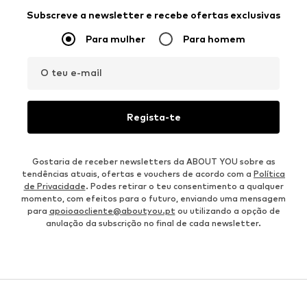
Subscreve a newsletter e recebe ofertas exclusivas
Para mulher
Para homem
O teu e-mail
Regista-te
Gostaria de receber newsletters da ABOUT YOU sobre as
tendências atuais, ofertas e vouchers de acordo com a
Política
de Privacidade
. Podes retirar o teu consentimento a qualquer
momento, com efeitos para o futuro, enviando uma mensagem
para
apoioaocliente@aboutyou.pt
ou utilizando a opção de
anulação da subscrição no final de cada newsletter.