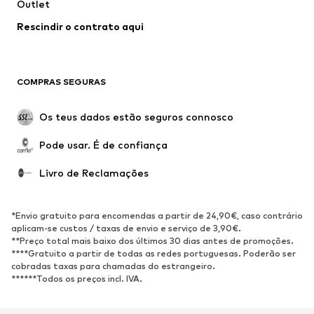
Outlet
Sobretudos
Saias
Rescindir o contrato aqui
Roupa de banho
Sweatshirts e Hoodies
Blazers e coletes
Macacões
Tamanhos grandes
Maternidade
COMPRAS SEGURAS
Ocasiões
Exclusivo
Upcycling
Os teus dados estão seguros connosco
SAPATOS
Pode usar. É de confiança
Novidades
Trending
Livro de Reclamações
Sapatilhas
Botins
Sapatos Clássicos e Saltos
Botas
*Envio gratuito para encomendas a partir de 24,90€, caso contrário
altos
aplicam-se custos / taxas de envio e serviço de 3,90€.
**Preço total mais baixo dos últimos 30 dias antes de promoções.
Sandálias
Sapatos baixos
****Gratuito a partir de todas as redes portuguesas. Poderão ser
cobradas taxas para chamadas do estrangeiro.
Sapatilhas de desporto
Sabrinas
******Todos os preços incl. IVA.
Sapatos abertos
Pantufas
Exclusivo