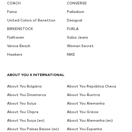
COACH
CONVERSE
Faina
Palladium
United Colors of Benetton
Desigual
BIRKENSTOCK
FURLA
Fjallraven
Salsa Jeans
Venice Beach
Women Secret
Hawkers
NIKE
ABOUT YOU X INTERNATIONAL
About You Bulgária
About You República Checa
About You Dinamarca
About You Áustria
About You Suíça
About You Alemanha
About You Chipre
About You Grécia
About You Suiça (en)
About You Alemanha (en)
About You Países Baixos (en)
About You Espanha