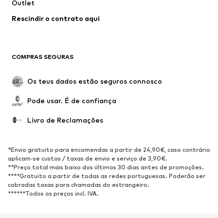
Outlet
Sobretudos
Saias
Rescindir o contrato aqui
Roupa de banho
Sweatshirts e Hoodies
Blazers e coletes
Macacões
Tamanhos grandes
Maternidade
COMPRAS SEGURAS
Ocasiões
Exclusivo
Upcycling
Os teus dados estão seguros connosco
SAPATOS
Pode usar. É de confiança
Novidades
Trending
Livro de Reclamações
Sapatilhas
Botins
Sapatos Clássicos e Saltos
Botas
*Envio gratuito para encomendas a partir de 24,90€, caso contrário
altos
aplicam-se custos / taxas de envio e serviço de 3,90€.
**Preço total mais baixo dos últimos 30 dias antes de promoções.
Sandálias
Sapatos baixos
****Gratuito a partir de todas as redes portuguesas. Poderão ser
cobradas taxas para chamadas do estrangeiro.
Sapatilhas de desporto
Sabrinas
******Todos os preços incl. IVA.
Sapatos abertos
Pantufas
Exclusivo