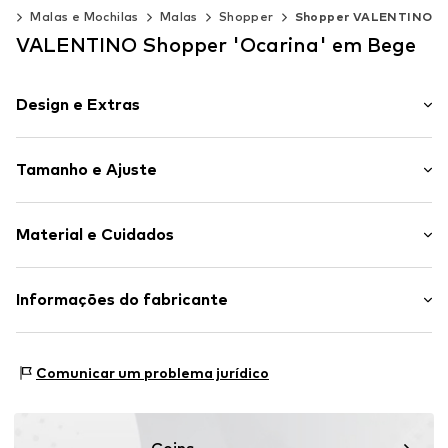
os
Malas e Mochilas
Malas
Shopper
Shopper VALENTINO
VALENTINO Shopper 'Ocarina' em Bege
Design e Extras
Simples
Tamanho e Ajuste
Compartimento principal espaçoso
Compartimento com fecho de correr interior
Tamanho (Volume): Pequeno (< 25 l)
Costura
Material e Cuidados
Comprimento da alça: Alça pequena
Tecido liso
Imitação de couro
Material superior: Poliuretano - PU (reciclado)
Informações do fabricante
Fecho de correr
Forro: Poliéster - PES
Artigo n º.
VAL0841005000001
Miriade S.p.A.
Piazza dei Martiri 30
Comunicar um problema jurídico
80121 Napoli
IT
help@miriade.com