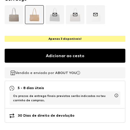
Apenas 3 disponíveis!
Adicionar ao cesto
Vendido e enviado por
Vendido e enviado por
ABOUT YOU
ABOUT YOU
5 - 8 dias úteis
Os prazos de entrega finais previstos serão indicados no teu
carrinho de compras.
30 Dias de direito de devolução