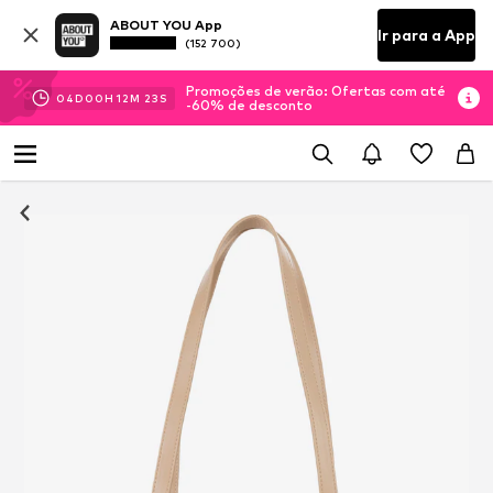
ABOUT YOU App
Ir para a App
(152 700)
Promoções de verão: Ofertas com até
04
D
00
H
12
M
22
S
-60% de desconto