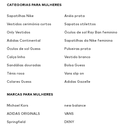
CATEGORIAS PARA MULHERES
Sapatilhas Nike
Anéis prata
Vestidos cerimónia curtos
Sapatos stilettos
Only Vestidos
Óculos de sol Ray Ban feminino
Adidas Continental
Sapatilhas da Nike feminina
Óculos de sol Guess
Pulseiras prata
Calça linho
Vestido branco
Sandálias douradas
Bolsa Guess
Ténis rosa
Vans slip on
Colares Guess
Adidas Gazelle
MARCAS PARA MULHERES
Michael Kors
new balance
ADIDAS ORIGINALS
VANS
Springfield
DKNY