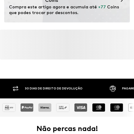
Coins
Compra este artigo agora e acumula até 
+77
 Coins 
que podes trocar por descontos.
30 DIAS DE DIREITO DE DEVOLUÇÃO
PAGAM
Não percas nada!