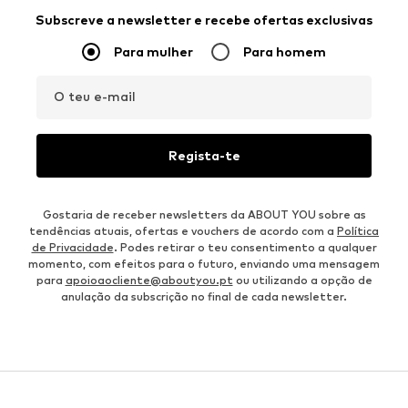
Subscreve a newsletter e recebe ofertas exclusivas
Para mulher
Para homem
O teu e-mail
Regista-te
Gostaria de receber newsletters da ABOUT YOU sobre as
tendências atuais, ofertas e vouchers de acordo com a
Política
de Privacidade
. Podes retirar o teu consentimento a qualquer
momento, com efeitos para o futuro, enviando uma mensagem
para
apoioaocliente@aboutyou.pt
ou utilizando a opção de
anulação da subscrição no final de cada newsletter.