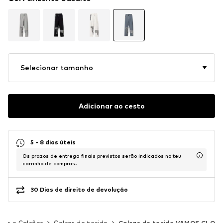
Selecionar tamanho
Adicionar ao cesto
5 - 8 dias úteis
Os prazos de entrega finais previstos serão indicados no teu
carrinho de compras.
30 Dias de direito de devolução
ças e Calções
Calças de tecido
Calças de tecido VAMOS CLO