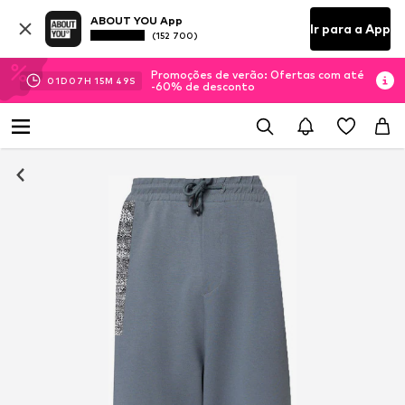
ABOUT YOU App
Ir para a App
(152 700)
Promoções de verão: Ofertas com até
01
D
07
H
15
M
49
S
-60% de desconto