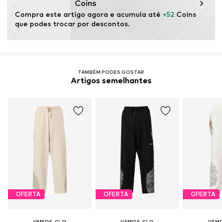
Coins
Compra este artigo agora e acumula até 
+52
 Coins 
que podes trocar por descontos.
TAMBÉM PODES GOSTAR
Artigos semelhantes
OFERTA
OFERTA
OFERTA
VAMOS CLO
VAMOS CLO
VAM