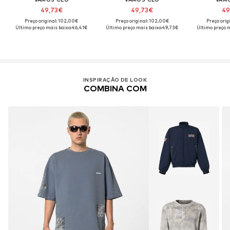
49,73€
49,73€
49
Preço original: 102,00€
Preço original: 102,00€
Preço orig
Último preço mais baixo:
46,41€
Último preço mais baixo:
49,73€
Último preço m
INSPIRAÇÃO DE LOOK
COMBINA COM