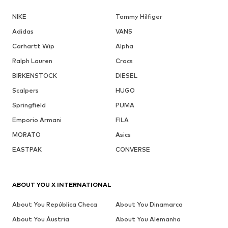
NIKE
Tommy Hilfiger
Adidas
VANS
Carhartt Wip
Alpha
Ralph Lauren
Crocs
BIRKENSTOCK
DIESEL
Scalpers
HUGO
Springfield
PUMA
Emporio Armani
FILA
MORATO
Asics
EASTPAK
CONVERSE
ABOUT YOU X INTERNATIONAL
About You República Checa
About You Dinamarca
About You Áustria
About You Alemanha