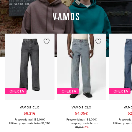
OFERTA
OFERTA
OFERTA
VAMOS CLO
VAMOS CLO
VAM
58,21€
54,05€
62
Preço original: 132,00€
Preço original: 132,00€
Preço orig
Último preço mais baixo:
58,21€
Último preço mais baixo:
Último preço m
58,21€
-7%