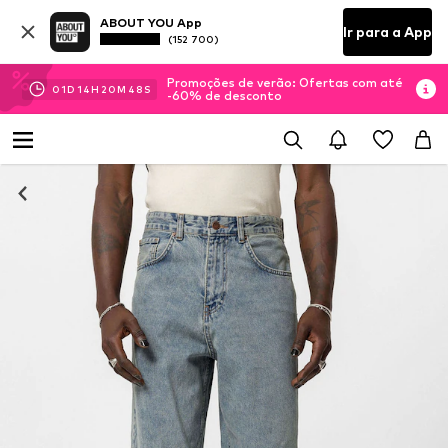
ABOUT YOU App
Ir para a App
(152 700)
Promoções de verão: Ofertas com até
01
D
14
H
20
M
47
S
-60% de desconto