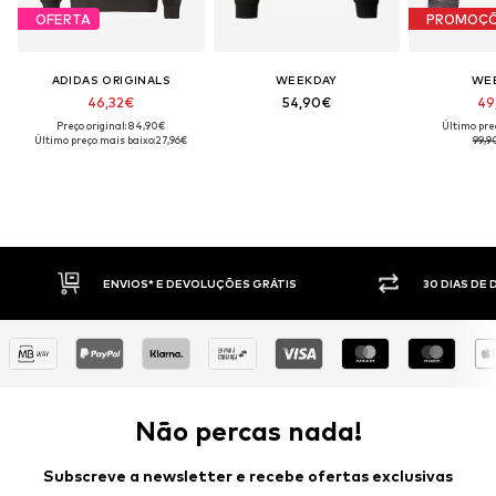
OFERTA
PROMOÇ
ADIDAS ORIGINALS
WEEKDAY
WE
46,32€
54,90€
49
Preço original: 84,90€
Último pre
Último preço mais baixo:
27,96€
99,9
30 DIAS DE DIREITO DE DEVOLUÇÃO
PAGAM
Não percas nada!
Subscreve a newsletter e recebe ofertas exclusivas