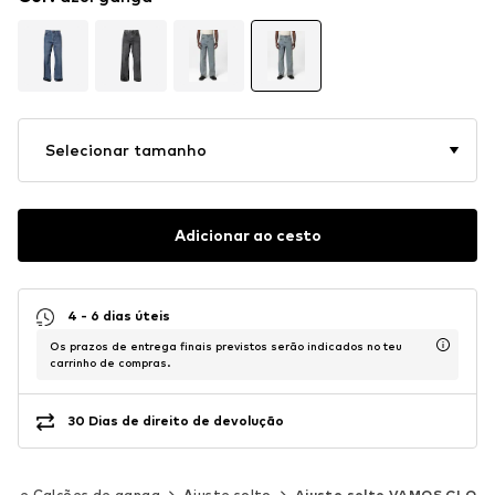
Selecionar tamanho
Adicionar ao cesto
4 - 6 dias úteis
Os prazos de entrega finais previstos serão indicados no teu
carrinho de compras.
30 Dias de direito de devolução
as e Calções de ganga
Ajuste solto
Ajuste solto VAMOS CLO