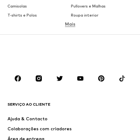
Camisolas
Pullovers e Malhas
T-shirts e Polos
Roupa interior
Mais
Calças
Camisas
Sobretudos
Fatos e Blazers
Roupa de banho
Tamanhos grandes
Sapatos
Desporto
Acessórios
Premium
ROUPA
Novidades
Trending
T-shirts e Polos
Calças e Calções de ganga
SERVIÇO AO CLIENTE
Casacos
Camisolas
Calças e Calções
Camisas
Ajuda & Contacto
Roupa interior
Pullovers e Malhas
Colaborações com criadores
Fatos e Blazers
Sobretudos
Área de entrega