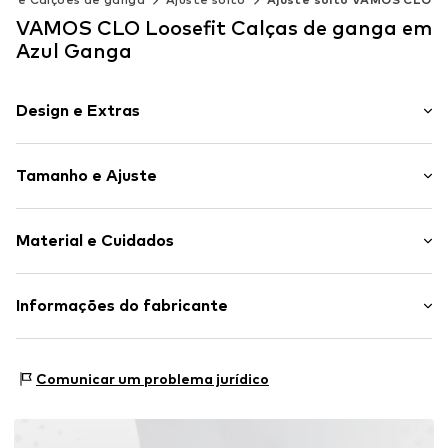
VAMOS CLO Loosefit Calças de ganga em
Azul Ganga
Design e Extras
Simples
Tamanho e Ajuste
Ganga
Light washed
Comprimento: Comprido/Maxi
Corte exposto
Material e Cuidados
Ajuste: Loosefit
Bolsos falsos
Bolsos laterais
Material superior: 100% Algodão
Informações do fabricante
Toque liso
País de origem: Turquia
Tecido resistente
SEBA Trade GmbH
Fecho de botões
Delicados a 30°C
Esslinger Straße 31
Comunicar um problema jurídico
89537 Giengen an der Brenz
Artigo n º.
VAM3452004000004
DE
info@sebatrade.de