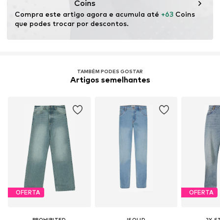
Coins
Compra este artigo agora e acumula até 
+63
 Coins 
que podes trocar por descontos.
TAMBÉM PODES GOSTAR
Artigos semelhantes
OFERTA
OFERTA
PROHIBITED
!SOLID
2Y S