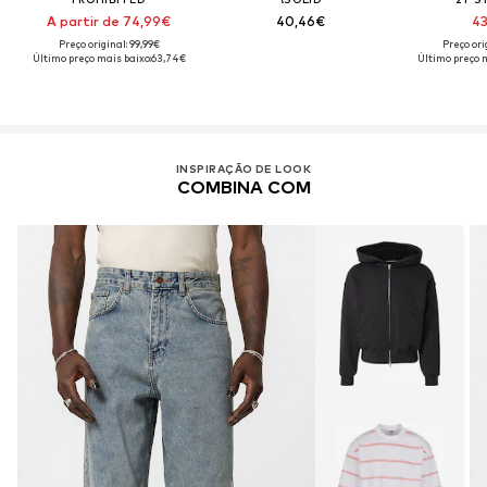
A partir de 74,99€
40,46€
43
Preço original: 99,99€
Preço ori
Último preço mais baixo:
63,74€
Último preço m
INSPIRAÇÃO DE LOOK
COMBINA COM