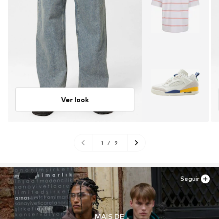
Ver look
1
/
9
Seguir
MAIS DE