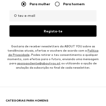
Para mulher
Para homem
O teu e-mail
Regista-te
Gostaria de receber newsletters da ABOUT YOU sobre as
tendências atuais, ofertas e vouchers de acordo com a
Política
de Privacidade
. Podes retirar o teu consentimento a qualquer
momento, com efeitos para o futuro, enviando uma mensagem
para
apoioaocliente@aboutyou.pt
ou utilizando a opção de
anulação da subscrição no final de cada newsletter.
CATEGORIAS PARA HOMENS