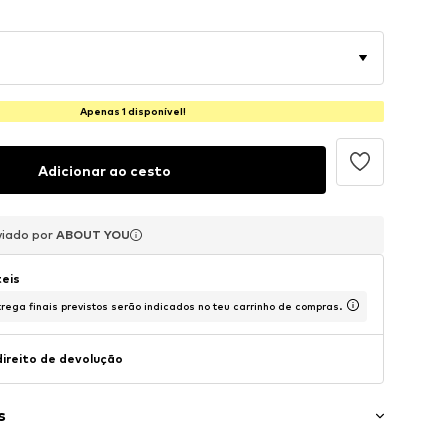
Apenas 1 disponível!
Adicionar ao cesto
viado por
viado por
viado por
ABOUT YOU
ABOUT YOU
ABOUT YOU
teis
rega finais previstos serão indicados no teu carrinho de compras.
direito de devolução
s