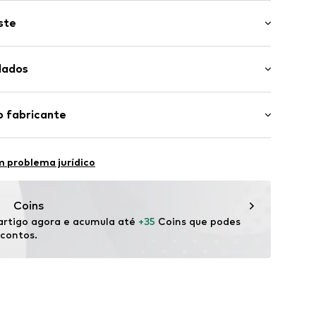
ste
 Kent
ate
 da manga: Manga curta
er
dados
rt Fit
ões
246003000002
: 100% Algodão
o fabricante
Turquia
bH
30ºC
 31
 problema jurídico
n der Brenz
.de
Coins
rtigo agora e acumula até 
+35
 Coins que podes 
scontos.