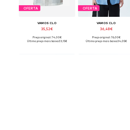
OFERTA
OFERTA
VAMOS CLO
VAMOS CLO
35,52€
36,48€
Preço original: 74,00€
Preço original: 76,00€
Tamanhos disponíveis: S, M, L, XL
Tamanhos disponíveis: S, M, L, X
Último preço mais baixo:
33,15€
Último preço mais baixo:
34,05€
Adicionar ao cesto
Adicionar ao cesto
OFERTA
OFERTA