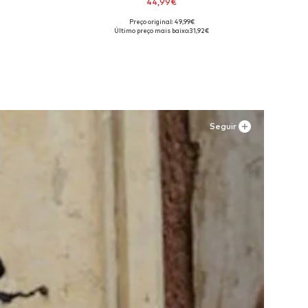
44,99€
Preço original: 49,99€
os
Tamanhos disponíveis: 41, 42, 43, 44, 45
Último preço mais baixo:
31,92€
Adicionar ao cesto
Seguir