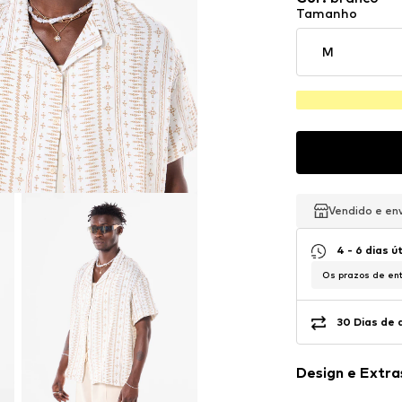
Tamanho
M
Vendido e en
Vendido e en
Vendido e en
4 - 6 dias ú
Os prazos de ent
30 Dias de 
Design e Extra