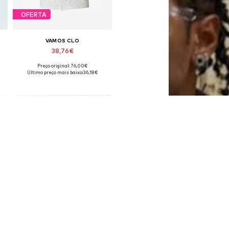
OFERTA
VAMOS CLO
38,76€
Preço original: 76,00€
L
Tamanhos disponíveis: S, M, L, XL
Último preço mais baixo:
36,18€
Adicionar ao cesto
OFERTA