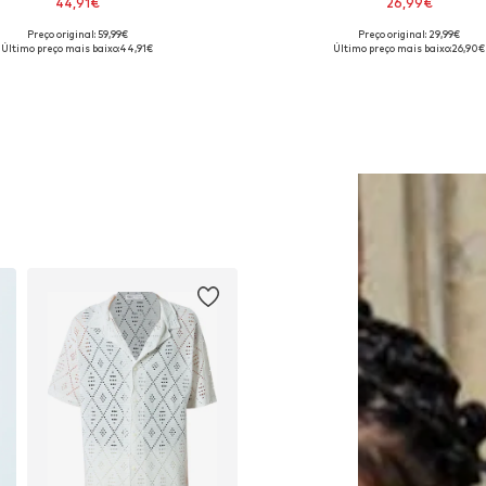
44,91€
26,99€
Preço original: 59,99€
Preço original: 29,99€
s disponíveis: XS, S, M, L, XL, XXL
Disponível em vários tamanh
Último preço mais baixo:
44,91€
Último preço mais baixo:
26,90€
Adicionar ao cesto
Adicionar ao cesto