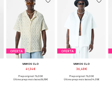
OFERTA
OFERTA
VAMOS CLO
VAMOS CLO
41,34€
36,48€
Preço original: 76,00€
Preço original: 76,00€
L
Tamanhos disponíveis: S, M, XL
Tamanhos disponíveis: S, M, XL
Último preço mais baixo:
36,18€
Último preço mais baixo:
34,05€
Adicionar ao cesto
Adicionar ao cesto