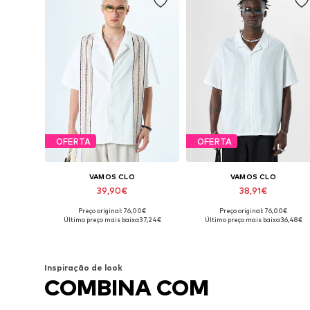
OFERTA
OFERTA
VAMOS CLO
VAMOS CLO
39,90€
38,91€
Preço original: 76,00€
Preço original: 76,00€
Tamanhos disponíveis: S, M, L, XL
Tamanhos disponíveis: S, M, L, X
Último preço mais baixo:
37,24€
Último preço mais baixo:
36,48€
Adicionar ao cesto
Adicionar ao cesto
Inspiração de look
COMBINA COM