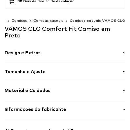
30 Dias de direito de devolução
upa
Camisas
Camisas casuais
Camisas casuais VAMOS CLO
VAMOS CLO Comfort Fit Camisa em
Preto
Design e Extras
Algodão
Tamanho e Ajuste
Colarinho de Kent
Gola de alfaiate
Comprimento da manga: Manga curta
Bolso de peito
Material e Cuidados
Ajuste: Comfort Fit
Fecho de botões
Tabela de tamanhos
Artigo n º.
VAM3255001000001
Material superior: 100% Algodão
Informações do fabricante
País de origem: Turquia
SEBA Trade GmbH
Lavagem a 30ºC
Esslinger Straße 31