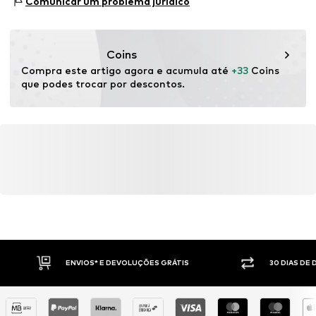
Comunicar um problema jurídico
89537 Giengen an der Brenz
DE
info@sebatrade.de
Coins
Compra este artigo agora e acumula até 
+33
 Coins 
que podes trocar por descontos.
ENVIOS* E DEVOLUÇÕES GRÁTIS
30 DIAS DE