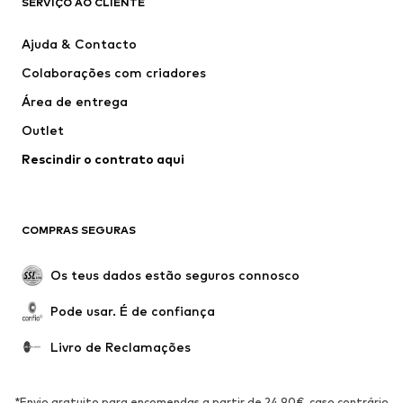
SERVIÇO AO CLIENTE
Casacos
Camisolas
Calças e Calções
Camisas
Ajuda & Contacto
Roupa interior
Pullovers e Malhas
Colaborações com criadores
Fatos e Blazers
Sobretudos
Área de entrega
Roupa de banho
Tamanhos grandes
Outlet
Ocasiões
Exclusivo
Rescindir o contrato aqui
Upcycling
SAPATOS
COMPRAS SEGURAS
Novidades
Trending
Botas
Sapatilhas
Os teus dados estão seguros connosco
Sapatos
Sapatilhas de desporto
Pode usar. É de confiança
Sapatos abertos
Exclusivo
Livro de Reclamações
DESPORTO
Roupa desportiva
Tipos de desporto
*Envio gratuito para encomendas a partir de 24,90€, caso contrário