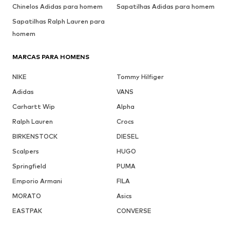
Chinelos Adidas para homem
Sapatilhas Adidas para homem
Sapatilhas Ralph Lauren para
homem
MARCAS PARA HOMENS
NIKE
Tommy Hilfiger
Adidas
VANS
Carhartt Wip
Alpha
Ralph Lauren
Crocs
BIRKENSTOCK
DIESEL
Scalpers
HUGO
Springfield
PUMA
Emporio Armani
FILA
MORATO
Asics
EASTPAK
CONVERSE