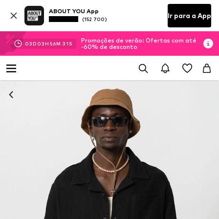
ABOUT YOU App
Ir para a App
(152 700)
Promoções de verão: Ofertas com até
03
D
03
H
56
M
30
S
-60% de desconto