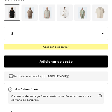
S
Apenas 1 disponível!
Adicionar ao cesto
Vendido e enviado por
Vendido e enviado por
ABOUT YOU
ABOUT YOU
4 - 6 dias úteis
Os prazos de entrega finais previstos serão indicados no teu
carrinho de compras.