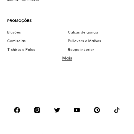
PROMOÇÕES
Blusões
Calças de ganga
Camisolas
Pullovers e Malhas
T-shirts e Polos
Roupa interior
Mais
Calças
Camisas
Sobretudos
Fatos e Blazers
Roupa de banho
Tamanhos grandes
Sapatos
Desporto
Acessórios
Premium
ROUPA
Novidades
Trending
T-shirts e Polos
Calças e Calções de ganga