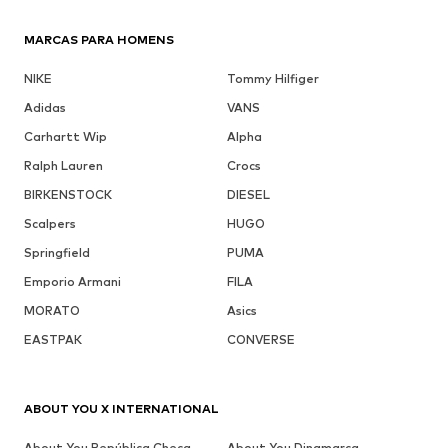
MARCAS PARA HOMENS
NIKE
Tommy Hilfiger
Adidas
VANS
Carhartt Wip
Alpha
Ralph Lauren
Crocs
BIRKENSTOCK
DIESEL
Scalpers
HUGO
Springfield
PUMA
Emporio Armani
FILA
MORATO
Asics
EASTPAK
CONVERSE
ABOUT YOU X INTERNATIONAL
About You República Checa
About You Dinamarca