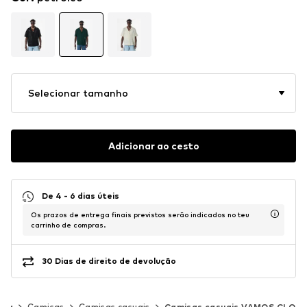
Selecionar tamanho
Adicionar ao cesto
De 4 - 6 dias úteis
Os prazos de entrega finais previstos serão indicados no teu
carrinho de compras.
30 Dias de direito de devolução
upa
Camisas
Camisas casuais
Camisas casuais VAMOS CLO