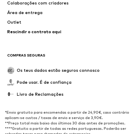
Colaborações com criadores
Fatos e Blazers
Sobretudos
Área de entrega
Roupa de banho
Tamanhos grandes
Outlet
Ocasiões
Exclusivo
Rescindir o contrato aqui
Upcycling
SAPATOS
COMPRAS SEGURAS
Novidades
Trending
Botas
Sapatilhas
Os teus dados estão seguros connosco
Sapatos
Sapatilhas de desporto
Pode usar. É de confiança
Sapatos abertos
Exclusivo
Livro de Reclamações
DESPORTO
Roupa desportiva
Tipos de desporto
*Envio gratuito para encomendas a partir de 24,90€, caso contrário
Sapatilhas de desporto
Mochilas e Sacos de desporto
aplicam-se custos / taxas de envio e serviço de 3,90€.
**Preço total mais baixo dos últimos 30 dias antes de promoções.
Acessórios de desporto
****Gratuito a partir de todas as redes portuguesas. Poderão ser
cobradas taxas para chamadas do estrangeiro.