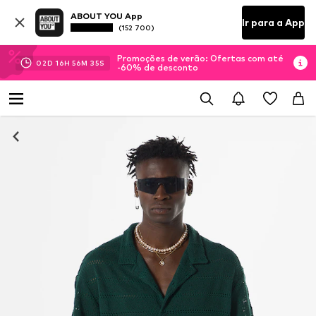
ABOUT YOU App
Ir para a App
(152 700)
Promoções de verão: Ofertas com até
02
D
16
H
56
M
34
S
-60% de desconto