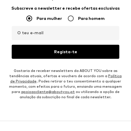
Subscreve a newsletter e recebe ofertas exclusivas
Para mulher
Para homem
O teu e-mail
Regista-te
Gostaria de receber newsletters da ABOUT YOU sobre as
tendências atuais, ofertas e vouchers de acordo com a
Política
de Privacidade
. Podes retirar o teu consentimento a qualquer
momento, com efeitos para o futuro, enviando uma mensagem
para
apoioaocliente@aboutyou.pt
ou utilizando a opção de
anulação da subscrição no final de cada newsletter.