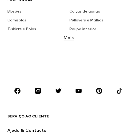
Blusões
Calças de ganga
Camisolas
Pullovers e Malhas
T-shirts e Polos
Roupa interior
Mais
Calças
Camisas
Sobretudos
Fatos e Blazers
Roupa de banho
Tamanhos grandes
Sapatos
Desporto
Acessórios
Premium
ROUPA
Novidades
Trending
T-shirts e Polos
Calças e Calções de ganga
SERVIÇO AO CLIENTE
Casacos
Camisolas
Calças e Calções
Camisas
Ajuda & Contacto
Roupa interior
Pullovers e Malhas