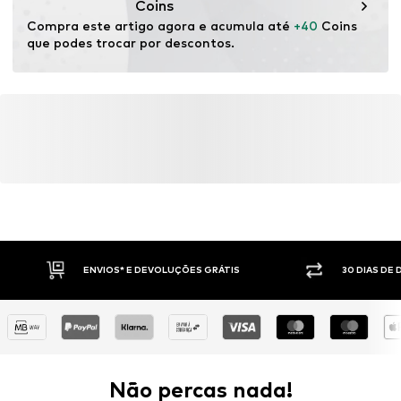
Coins
Compra este artigo agora e acumula até 
+40
 Coins 
que podes trocar por descontos.
ENVIOS* E DEVOLUÇÕES GRÁTIS
30 DIAS DE
Não percas nada!