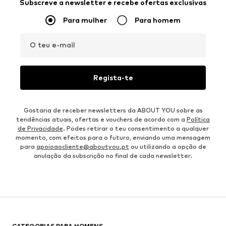
Subscreve a newsletter e recebe ofertas exclusivas
Para mulher
Para homem
O teu e-mail
Regista-te
Gostaria de receber newsletters da ABOUT YOU sobre as
tendências atuais, ofertas e vouchers de acordo com a
Política
de Privacidade
. Podes retirar o teu consentimento a qualquer
momento, com efeitos para o futuro, enviando uma mensagem
para
apoioaocliente@aboutyou.pt
ou utilizando a opção de
anulação da subscrição no final de cada newsletter.
CATEGORIAS PARA HOMENS