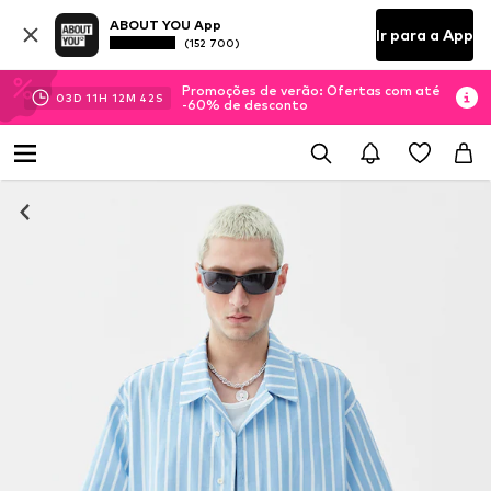
ABOUT YOU App
Ir para a App
(152 700)
Promoções de verão: Ofertas com até
03
D
11
H
12
M
42
S
-60% de desconto