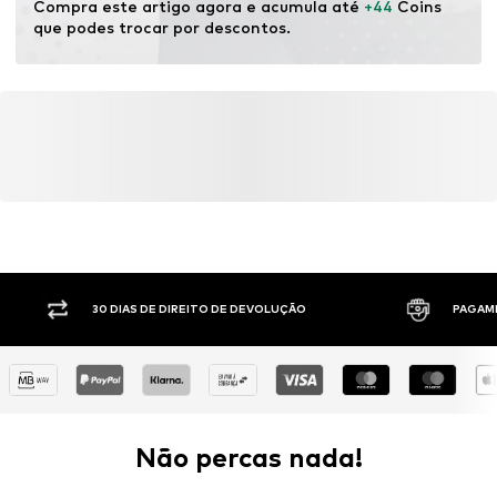
Compra este artigo agora e acumula até 
+44
 Coins 
que podes trocar por descontos.
30 DIAS DE DIREITO DE DEVOLUÇÃO
PAGAM
Não percas nada!