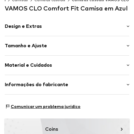
VAMOS CLO Comfort Fit Camisa em Azul
Design e Extras
Às riscas
Tamanho e Ajuste
Algodão
Colarinho de Kent
Comprimento da manga: Manga curta
Gola de alfaiate
Material e Cuidados
Ajuste: Comfort Fit
Fecho de botões
Artigo n º.
VAM3249004000001
Material superior: 100% Algodão
Informações do fabricante
País de origem: Turquia
SEBA Trade GmbH
Lavagem a 30ºC
Esslinger Straße 31
Comunicar um problema jurídico
89537 Giengen an der Brenz
DE
info@sebatrade.de
Coins