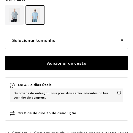
Selecionar tamanho
Adicionar ao cesto
De 4 - 6 dias úteis
Os prazos de entrega finais previstos serão indicados no teu
carrinho de compras.
30 Dias de direito de devolução
upa
Camisas
Camisas casuais
Camisas casuais VAMOS CLO