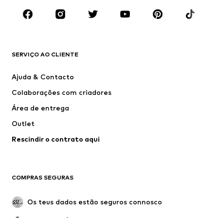
ROUPA
Novidades
Trending
T-shirts e Polos
Calças e Calções de ganga
SERVIÇO AO CLIENTE
Casacos
Camisolas
Calças e Calções
Camisas
Ajuda & Contacto
Roupa interior
Pullovers e Malhas
Colaborações com criadores
Fatos e Blazers
Sobretudos
Área de entrega
Roupa de banho
Tamanhos grandes
Outlet
Ocasiões
Exclusivo
Rescindir o contrato aqui
Upcycling
SAPATOS
COMPRAS SEGURAS
Novidades
Trending
Botas
Sapatilhas
Os teus dados estão seguros connosco
Sapatos
Sapatilhas de desporto