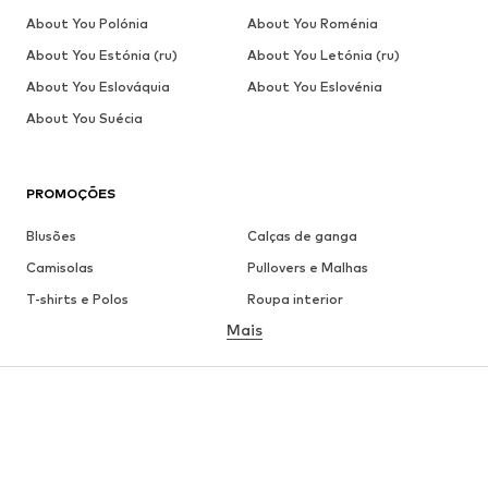
About You Polónia
About You Roménia
About You Estónia (ru)
About You Letónia (ru)
About You Eslováquia
About You Eslovénia
About You Suécia
PROMOÇÕES
Blusões
Calças de ganga
Camisolas
Pullovers e Malhas
T-shirts e Polos
Roupa interior
Mais
Calças
Camisas
Sobretudos
Fatos e Blazers
Roupa de banho
Tamanhos grandes
Sapatos
Desporto
Acessórios
Premium