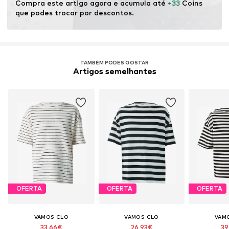
Compra este artigo agora e acumula até 
+33
 Coins 
que podes trocar por descontos.
TAMBÉM PODES GOSTAR
Artigos semelhantes
OFERTA
OFERTA
OFERTA
VAMOS CLO
VAMOS CLO
VAM
33,66€
26,93€
39