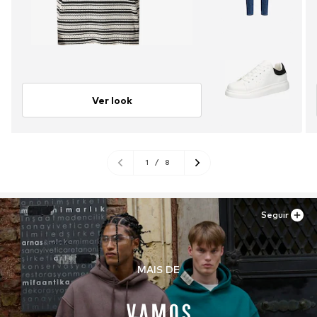
Ver look
1
/
8
Seguir
MAIS DE