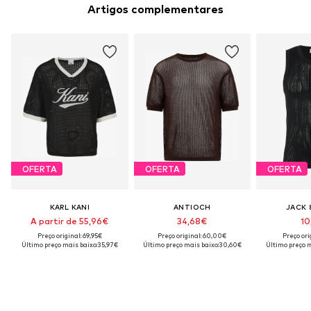
Artigos complementares
OFERTA
OFERTA
OFERTA
KARL KANI
ANTIOCH
JACK 
A partir de 55,96€
34,68€
10
Preço original: 69,95€
Preço original: 60,00€
Preço ori
Último preço mais baixo:
35,97€
Último preço mais baixo:
30,60€
Último preço m