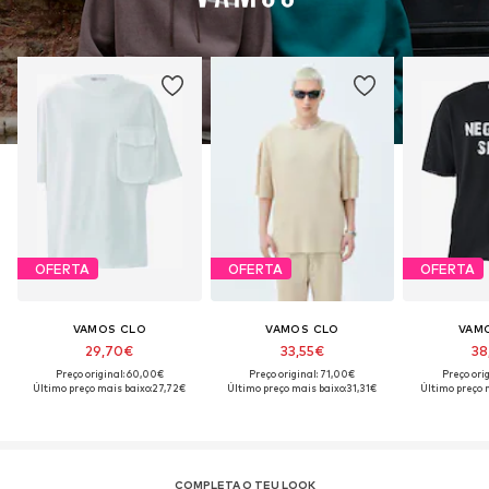
OFERTA
OFERTA
OFERTA
VAMOS CLO
VAMOS CLO
VAM
29,70€
33,55€
38
Preço original: 60,00€
Preço original: 71,00€
Preço ori
Último preço mais baixo:
27,72€
Último preço mais baixo:
31,31€
Último preço 
COMPLETA O TEU LOOK