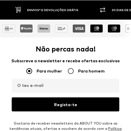
30 DIAS DE DIREITO DE DEVOLUÇÃO
PAGAM
Não percas nada!
Subscreve a newsletter e recebe ofertas exclusivas
Para mulher
Para homem
O teu e-mail
Regista-te
Gostaria de receber newsletters da ABOUT YOU sobre as
tendências atuais, ofertas e vouchers de acordo com a
Política