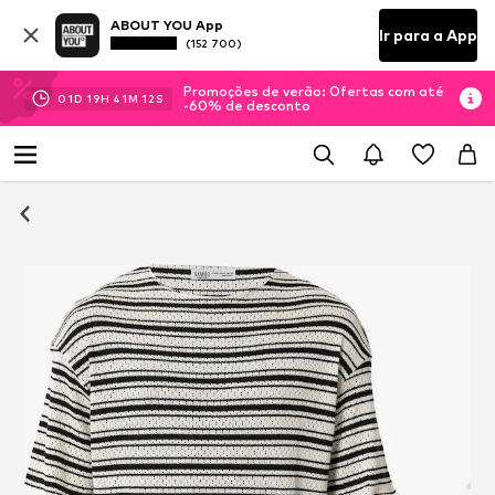
ABOUT YOU App
Ir para a App
(152 700)
Promoções de verão: Ofertas com até
01
D
19
H
41
M
11
S
-60% de desconto