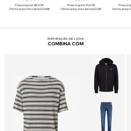
Preço original: 68,00€
Preço original: 51,00€
Preço ori
Último preço mais baixo:
33,66€
Último preço mais baixo:
25,25€
Último preço m
INSPIRAÇÃO DE LOOK
COMBINA COM