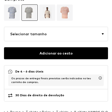
Selecionar tamanho
Adicionar ao cesto
De 4 - 6 dias úteis
Os prazos de entrega finais previstos serão indicados no teu
carrinho de compras.
30 Dias de direito de devolução
mem
Roupa
T-shirts e Polos
T-shirts
T-shirts VAMOS CLO