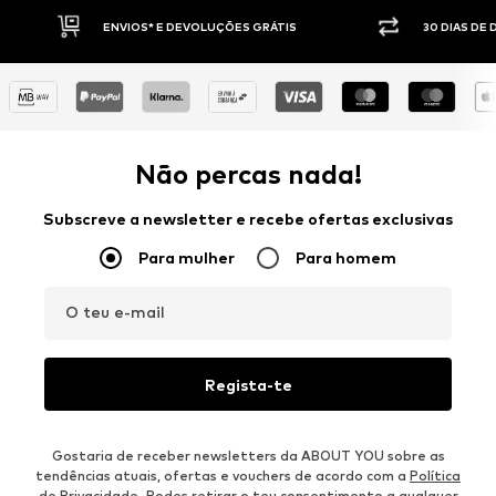
DEVOLUÇÕES GRÁTIS
30 DIAS DE DIREITO DE DEVOLUÇÃO
Não percas nada!
Subscreve a newsletter e recebe ofertas exclusivas
Para mulher
Para homem
O teu e-mail
Regista-te
Gostaria de receber newsletters da ABOUT YOU sobre as
tendências atuais, ofertas e vouchers de acordo com a
Política
de Privacidade
. Podes retirar o teu consentimento a qualquer