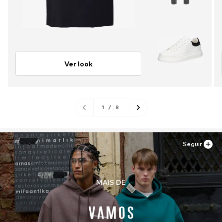
Ver look
1
/
8
Seguir
MAIS DE