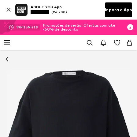
ABOUT YOU App
Ir para a App
(152 700)
Promoções de verão: Ofertas com até
19
H
36
M
43
S
-60% de desconto