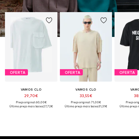
OFERTA
OFERTA
OFERTA
VAMOS CLO
VAMOS CLO
VAM
29,70€
33,55€
38
Preço original: 60,00€
Preço original: 71,00€
Preço ori
Último preço mais baixo:
27,72€
Último preço mais baixo:
31,31€
Último preço 