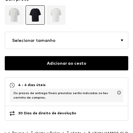
Selecionar tamanho
Adicionar ao cesto
4 - 6 dias úteis
Os prazos de entrega finais previstos serão indicados no teu
carrinho de compras.
30 Dias de direito de devolução
mem
Roupa
T-shirts e Polos
T-shirts
T-shirts VAMOS CLO