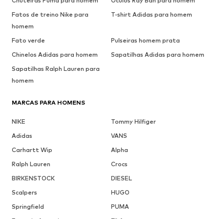
Chuteiras Puma para homem
Óculos Ray Ban para homem
Fatos de treino Nike para
T-shirt Adidas para homem
homem
Fato verde
Pulseiras homem prata
Chinelos Adidas para homem
Sapatilhas Adidas para homem
Sapatilhas Ralph Lauren para
homem
MARCAS PARA HOMENS
NIKE
Tommy Hilfiger
Adidas
VANS
Carhartt Wip
Alpha
Ralph Lauren
Crocs
BIRKENSTOCK
DIESEL
Scalpers
HUGO
Springfield
PUMA