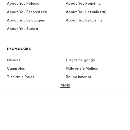
About You Polónia
About You Roménia
About You Estónia (ru)
About You Letónia (ru)
About You Eslováquia
About You Eslovénia
About You Suécia
PROMOÇÕES
Blusões
Calças de ganga
Camisolas
Pullovers e Malhas
T-shirts e Polos
Roupa interior
Mais
Calças
Camisas
Sobretudos
Fatos e Blazers
Roupa de banho
Tamanhos grandes
Sapatos
Desporto
Acessórios
Premium