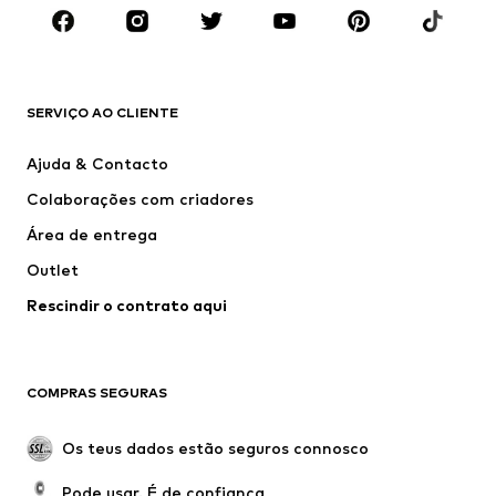
ROUPA
Novidades
Trending
T-shirts e Polos
Calças e Calções de ganga
SERVIÇO AO CLIENTE
Casacos
Camisolas
Calças e Calções
Camisas
Ajuda & Contacto
Roupa interior
Pullovers e Malhas
Colaborações com criadores
Fatos e Blazers
Sobretudos
Área de entrega
Roupa de banho
Tamanhos grandes
Outlet
Ocasiões
Exclusivo
Rescindir o contrato aqui
Upcycling
SAPATOS
COMPRAS SEGURAS
Novidades
Trending
Botas
Sapatilhas
Os teus dados estão seguros connosco
Sapatos
Sapatilhas de desporto
Pode usar. É de confiança