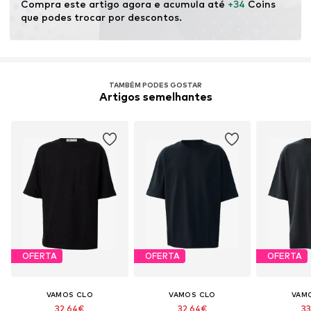
Compra este artigo agora e acumula até 
+34
 Coins 
que podes trocar por descontos.
TAMBÉM PODES GOSTAR
Artigos semelhantes
OFERTA
OFERTA
OFERTA
VAMOS CLO
VAMOS CLO
VAM
32,64€
32,64€
33