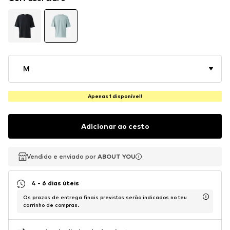
M
Apenas 1 disponível!
Adicionar ao cesto
Vendido e enviado por
Vendido e enviado por
Vendido e enviado por
ABOUT YOU
ABOUT YOU
ABOUT YOU
4 - 6 dias úteis
Os prazos de entrega finais previstos serão indicados no teu
carrinho de compras.