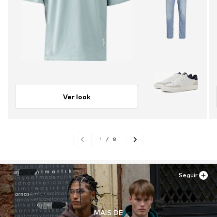
Ver look
1
/
8
Seguir
MAIS DE