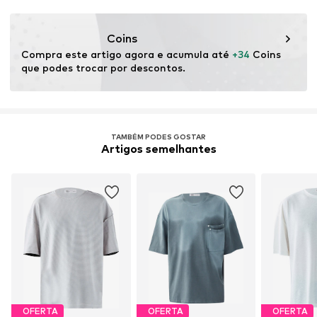
Fechado
DE
info@sebatrade.de
Artigo n º.
VAM3511001000002
Coins
Compra este artigo agora e acumula até 
+34
 Coins 
que podes trocar por descontos.
TAMBÉM PODES GOSTAR
Artigos semelhantes
OFERTA
OFERTA
OFERTA