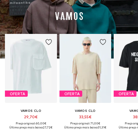
OFERTA
OFERTA
OFERTA
VAMOS CLO
VAMOS CLO
VAM
29,70€
33,55€
38
Preço original: 60,00€
Preço original: 71,00€
Preço ori
Último preço mais baixo:
27,72€
Último preço mais baixo:
31,31€
Último preço 