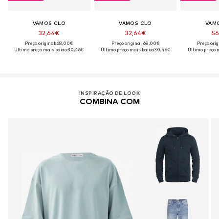
VAMOS CLO
VAMOS CLO
VAM
32,64€
32,64€
56
Preço original: 68,00€
Preço original: 68,00€
Preço orig
Último preço mais baixo:
30,46€
Último preço mais baixo:
30,46€
Último preço m
INSPIRAÇÃO DE LOOK
COMBINA COM