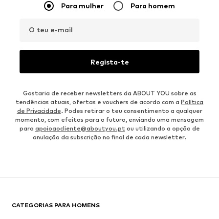
Para mulher
Para homem
O teu e-mail
Regista-te
Gostaria de receber newsletters da ABOUT YOU sobre as
tendências atuais, ofertas e vouchers de acordo com a
Política
de Privacidade
. Podes retirar o teu consentimento a qualquer
momento, com efeitos para o futuro, enviando uma mensagem
para
apoioaocliente@aboutyou.pt
ou utilizando a opção de
anulação da subscrição no final de cada newsletter.
CATEGORIAS PARA HOMENS