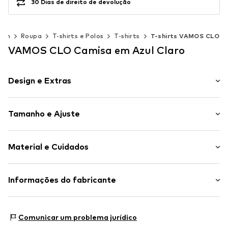
30 Dias de direito de devolução
mem
Roupa
T-shirts e Polos
T-shirts
T-shirts VAMOS CLO
VAMOS CLO Camisa em Azul Claro
Design e Extras
Estampado com motivo
Tamanho e Ajuste
Algodão
Gola redonda
Comprimento da manga: Meia manga
Bainha/borda cosida
Material e Cuidados
Comprimento: Comprimento normal
Punho/colar de malha com costura
Ajuste: Ajuste solto
Mangas largas
Material superior: 100% Algodão
Informações do fabricante
Corte solto
País de origem: Turquia
Toque liso
SEBA Trade GmbH
Tecido leve
Delicados a 30°C
Esslinger Straße 31
Comunicar um problema jurídico
Toque suave
89537 Giengen an der Brenz