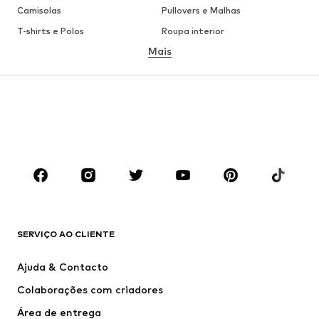
Camisolas
Pullovers e Malhas
T-shirts e Polos
Roupa interior
Mais
Calças
Camisas
Sobretudos
Fatos e Blazers
Roupa de banho
Tamanhos grandes
Sapatos
Desporto
Acessórios
Premium
ROUPA
Novidades
Trending
T-shirts e Polos
Calças e Calções de ganga
SERVIÇO AO CLIENTE
Casacos
Camisolas
Calças e Calções
Camisas
Ajuda & Contacto
Roupa interior
Pullovers e Malhas
Colaborações com criadores
Fatos e Blazers
Sobretudos
Área de entrega
Roupa de banho
Tamanhos grandes