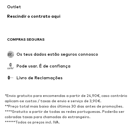
Outlet
Ocasiões
Exclusivo
Rescindir o contrato aqui
Upcycling
SAPATOS
COMPRAS SEGURAS
Novidades
Trending
Botas
Sapatilhas
Os teus dados estão seguros connosco
Sapatos
Sapatilhas de desporto
Pode usar. É de confiança
Sapatos abertos
Exclusivo
Livro de Reclamações
DESPORTO
Roupa desportiva
Tipos de desporto
*Envio gratuito para encomendas a partir de 24,90€, caso contrário
Sapatilhas de desporto
Mochilas e Sacos de desporto
aplicam-se custos / taxas de envio e serviço de 3,90€.
**Preço total mais baixo dos últimos 30 dias antes de promoções.
Acessórios de desporto
****Gratuito a partir de todas as redes portuguesas. Poderão ser
cobradas taxas para chamadas do estrangeiro.
******Todos os preços incl. IVA.
ACESSÓRIOS