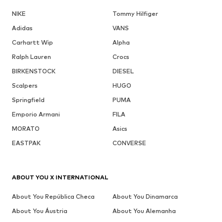
NIKE
Tommy Hilfiger
Adidas
VANS
Carhartt Wip
Alpha
Ralph Lauren
Crocs
BIRKENSTOCK
DIESEL
Scalpers
HUGO
Springfield
PUMA
Emporio Armani
FILA
MORATO
Asics
EASTPAK
CONVERSE
ABOUT YOU X INTERNATIONAL
About You República Checa
About You Dinamarca
About You Áustria
About You Alemanha