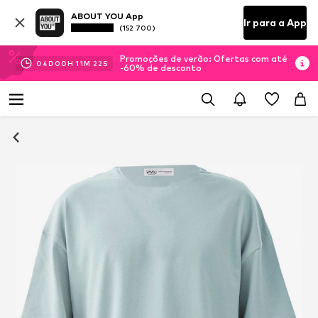
ABOUT YOU App
Ir para a App
(152 700)
Promoções de verão: Ofertas com até
04
D
00
H
11
M
21
S
-60% de desconto