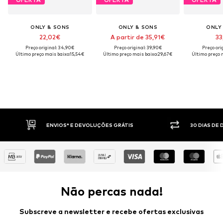
ONLY & SONS
ONLY & SONS
ONLY
22,02€
A partir de 35,91€
33
Preço original: 34,90€
Preço original: 39,90€
Preço ori
Último preço mais baixo:
15,54€
Último preço mais baixo:
29,67€
Último preço 
30 DIAS DE DIREITO DE DEVOLUÇÃO
PA
Não percas nada!
Subscreve a newsletter e recebe ofertas exclusivas