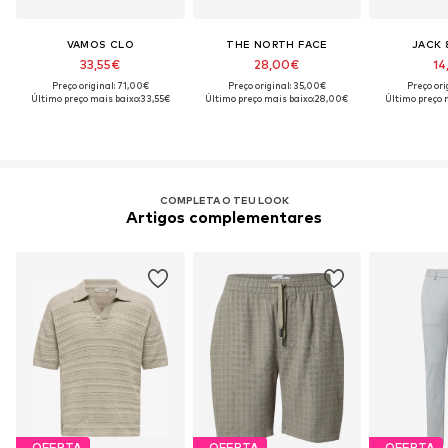
VAMOS CLO
THE NORTH FACE
JACK 
33,55€
28,00€
14
Preço original: 71,00€
Preço original: 35,00€
Preço ori
Último preço mais baixo:
33,55€
Último preço mais baixo:
28,00€
Último preço 
COMPLETA O TEU LOOK
Artigos complementares
OFERTA
OFERTA
OFERTA