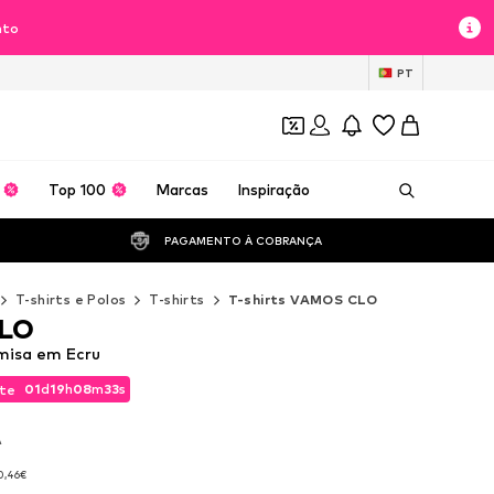
nto
PT
Top 100
Marcas
Inspiração
PAGAMENTO À COBRANÇA 
T-shirts e Polos
T-shirts
T-shirts VAMOS CLO
LO
isa em Ecru
01
d
19
h
08
m
32
s
te
01
d
19
h
08
m
32
s
te
A
A
0,46€
0,46€