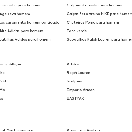
misa linho para homem
Calções de banho para homem
nga cava homem
Calças fato treino NIKE para home
tos casamento homem convidado
Chuteiras Puma para homem
shirt Adidas para homem
Fato verde
patilhas Adidas para homem
Sapatilhas Ralph Lauren para home
mmy Hilfiger
Adidas
pha
Ralph Lauren
ESEL
Scalpers
MA
Emporio Armani
cs
EASTPAK
out You Dinamarca
About You Áustria