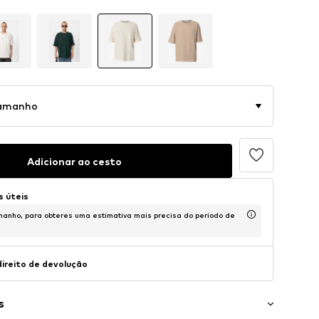
tamanho
Adicionar ao cesto
s úteis
anho, para obteres uma estimativa mais precisa do período de
direito de devolução
s