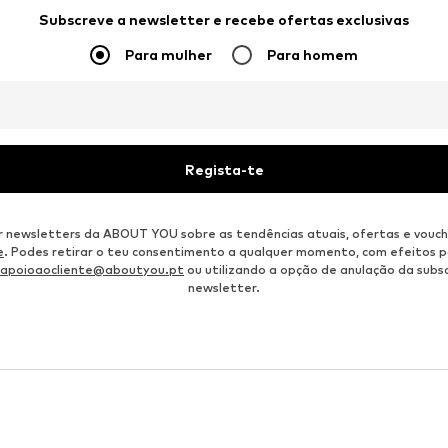
Subscreve a newsletter e recebe ofertas exclusivas
Para mulher
Para homem
Regista-te
r newsletters da ABOUT YOU sobre as tendências atuais, ofertas e vouch
e
. Podes retirar o teu consentimento a qualquer momento, com efeitos p
apoioaocliente@aboutyou.pt
ou utilizando a opção de anulação da subsc
newsletter.