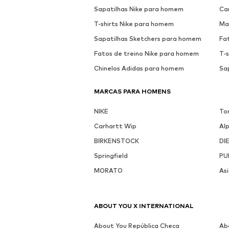
Sapatilhas Nike para homem
Ca
T-shirts Nike para homem
Ma
Sapatilhas Sketchers para homem
Fa
Fatos de treino Nike para homem
T-
Chinelos Adidas para homem
Sa
MARCAS PARA HOMENS
NIKE
To
Carhartt Wip
Al
BIRKENSTOCK
DI
Springfield
PU
MORATO
Asi
ABOUT YOU X INTERNATIONAL
About You República Checa
Ab