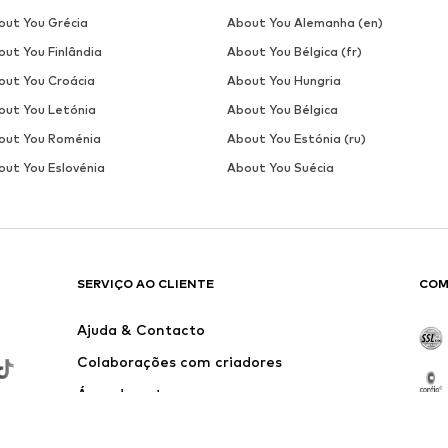
out You Grécia
About You Alemanha (en)
out You Finlândia
About You Bélgica (fr)
out You Croácia
About You Hungria
out You Letónia
About You Bélgica
out You Roménia
About You Estónia (ru)
out You Eslovénia
About You Suécia
SERVIÇO AO CLIENTE
COM
Ajuda & Contacto
Colaborações com criadores
Área de entrega
Outlet