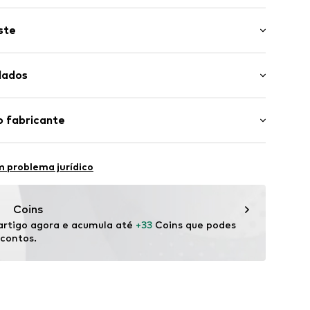
ste
 da manga: Meia manga
 cosida
dados
: Comprimento normal
o
 solto
s
0% Algodão
o fabricante
Turquia
bH
 30°C
 31
479002000001
 problema jurídico
n der Brenz
.de
Coins
rtigo agora e acumula até 
+33
 Coins que podes 
scontos.