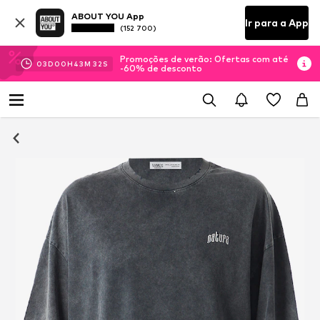
ABOUT YOU App
Ir para a App
(152 700)
Promoções de verão: Ofertas com até
03
D
00
H
43
M
31
S
-60% de desconto