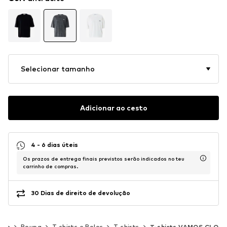
Selecionar tamanho
Adicionar ao cesto
4 - 6 dias úteis
Os prazos de entrega finais previstos serão indicados no teu
carrinho de compras.
30 Dias de direito de devolução
mem
Roupa
T-shirts e Polos
T-shirts
T-shirts VAMOS CLO