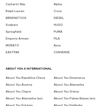
Carhartt Wip
Alpha
Ralph Lauren
Crocs
BIRKENSTOCK
DIESEL
Scalpers
HUGO
Springfield
PUMA
Emporio Armani
FILA
MORATO
Asics
EASTPAK
CONVERSE
ABOUT YOU X INTERNATIONAL
About You República Checa
About You Dinamarca
About You Áustria
About You Alemanha
About You Chipre
About You Grécia
About You Alemanha (en)
About You Países Baixos (en)
About You Estónia
About You Finlândia