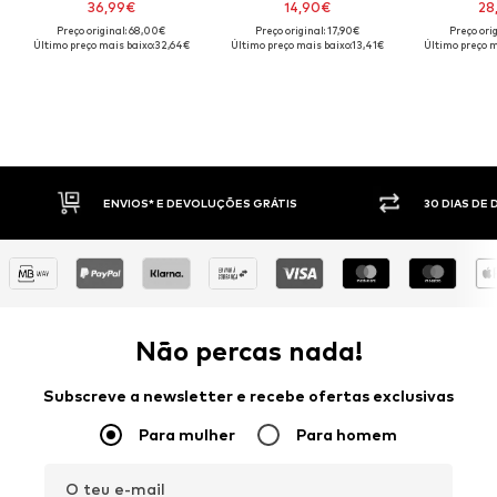
36,99€
14,90€
28
Preço original: 68,00€
Preço original: 17,90€
Preço ori
Último preço mais baixo:
32,64€
Último preço mais baixo:
13,41€
Último preço m
30 DIAS DE DIREITO DE DEVOLUÇÃO
PAGAM
Não percas nada!
Subscreve a newsletter e recebe ofertas exclusivas
Para mulher
Para homem
O teu e-mail