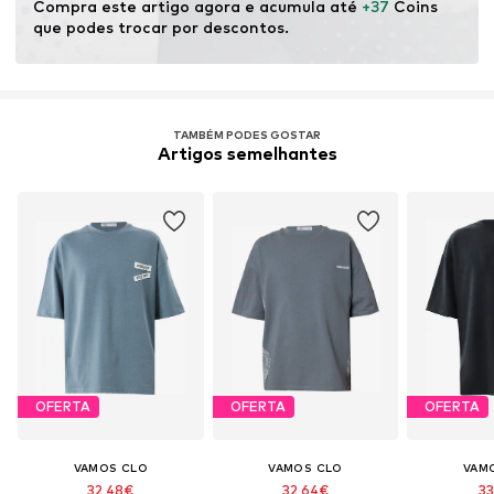
Compra este artigo agora e acumula até 
+37
 Coins 
que podes trocar por descontos.
TAMBÉM PODES GOSTAR
Artigos semelhantes
OFERTA
OFERTA
OFERTA
VAMOS CLO
VAMOS CLO
VAM
32,48€
32,64€
33