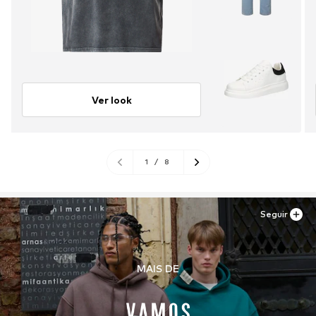
Ver look
1
/
8
Seguir
MAIS DE