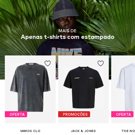
MAIS DE
Apenas t-shirts com estampado
OFERTA
PROMOÇÕES
OFERTA
VAMOS CLO
JACK & JONES
THE NO