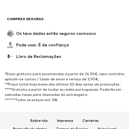
SAPATOS
COMPRAS SEGURAS
Novidades
Trending
Botas
Sapatilhas
Os teus dados estão seguros connosco
Sapatos
Sapatilhas de desporto
Pode usar. É de confiança
Sapatos abertos
Exclusivo
Livro de Reclamações
DESPORTO
Roupa desportiva
Tipos de desporto
*Envio gratuito para encomendas a partir de 24,90€, caso contrário
Sapatilhas de desporto
Mochilas e Sacos de desporto
aplicam-se custos / taxas de envio e serviço de 3,90€.
**Preço total mais baixo dos últimos 30 dias antes de promoções.
Acessórios de desporto
****Gratuito a partir de todas as redes portuguesas. Poderão ser
cobradas taxas para chamadas do estrangeiro.
******Todos os preços incl. IVA.
ACESSÓRIOS
Novidades
Bonés e Gorros
Cintos
Malas e Mochilas
Sobre nós
Imprensa
Carreiras
Relógios
Bijuteria
Proteção de dados
Termos de Serviço
Aviso legal