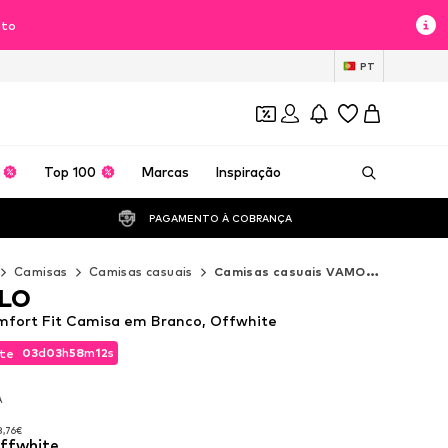
nto
PT
Top 100
Marcas
Inspiração
PAGAMENTO À COBRANÇA 
Camisas
Camisas casuais
Camisas casuais VAMOS CLO
LO
ort Fit Camisa em Branco, Offwhite
03
d
03
h
58
m
10
s
te
03
d
03
h
58
m
10
s
te
A
A
8,76€
offwhite
8,76€