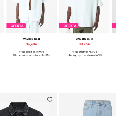
OFERTA
OFERTA
VAMOS CLO
VAMOS CLO
36,48€
38,76€
Preço original: 76,00€
Preço original: 76,00€
L
Tamanhos disponíveis: S, M, XL
Tamanhos disponíveis: S, M, L
Último preço mais baixo:
34,05€
Último preço mais baixo:
36,18€
Adicionar ao cesto
Adicionar ao cesto