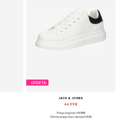
OFERTA
JACK & JONES
44,99€
Preço original: 49,99€
os
Tamanhos disponíveis: 41, 42, 43, 44, 45
Último preço mais baixo:
31,92€
Adicionar ao cesto