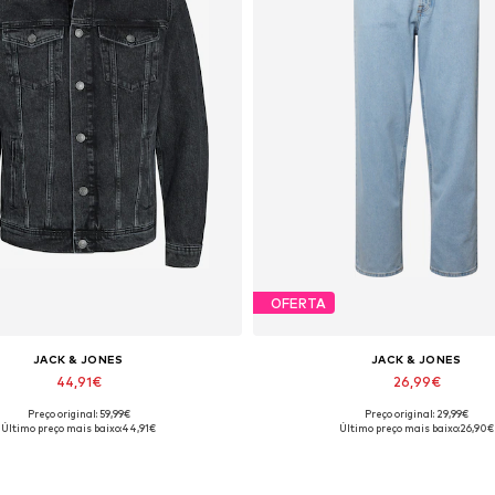
OFERTA
JACK & JONES
JACK & JONES
44,91€
26,99€
Preço original: 59,99€
Preço original: 29,99€
s disponíveis: XS, S, M, L, XL, XXL
Disponível em vários tamanh
Último preço mais baixo:
44,91€
Último preço mais baixo:
26,90€
Adicionar ao cesto
Adicionar ao cesto