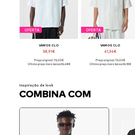
OFERTA
OFERTA
VAMOS CLO
VAMOS CLO
38,91€
41,34€
Preço original: 76,00€
Preço original: 76,00€
Tamanhos disponíveis: S, M, L, XL
Tamanhos disponíveis: S, M, L, X
Último preço mais baixo:
36,48€
Último preço mais baixo:
36,18€
Adicionar ao cesto
Adicionar ao cesto
Inspiração de look
COMBINA COM