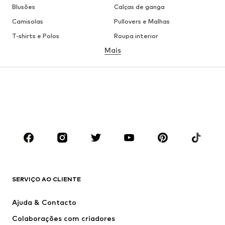
Blusões
Calças de ganga
Camisolas
Pullovers e Malhas
T-shirts e Polos
Roupa interior
Mais
Calças
Camisas
Sobretudos
Fatos e Blazers
Roupa de banho
Tamanhos grandes
Sapatos
Desporto
Acessórios
Premium
ROUPA
Novidades
Trending
T-shirts e Polos
Calças e Calções de ganga
SERVIÇO AO CLIENTE
Casacos
Camisolas
Calças e Calções
Camisas
Ajuda & Contacto
Roupa interior
Pullovers e Malhas
Colaborações com criadores
Fatos e Blazers
Sobretudos