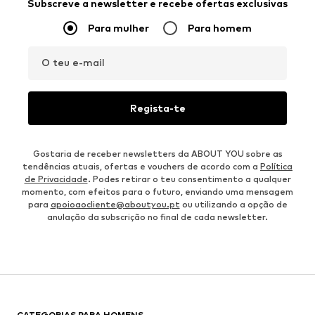
Subscreve a newsletter e recebe ofertas exclusivas
Para mulher
Para homem
O teu e-mail
Regista-te
Gostaria de receber newsletters da ABOUT YOU sobre as
tendências atuais, ofertas e vouchers de acordo com a
Política
de Privacidade
. Podes retirar o teu consentimento a qualquer
momento, com efeitos para o futuro, enviando uma mensagem
para
apoioaocliente@aboutyou.pt
ou utilizando a opção de
anulação da subscrição no final de cada newsletter.
CATEGORIAS PARA HOMENS