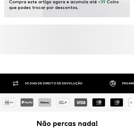
Compra este artigo agora e acumula até 
+39
 Coins 
que podes trocar por descontos.
30 DIAS DE DIREITO DE DEVOLUÇÃO
PAGAM
Não percas nada!