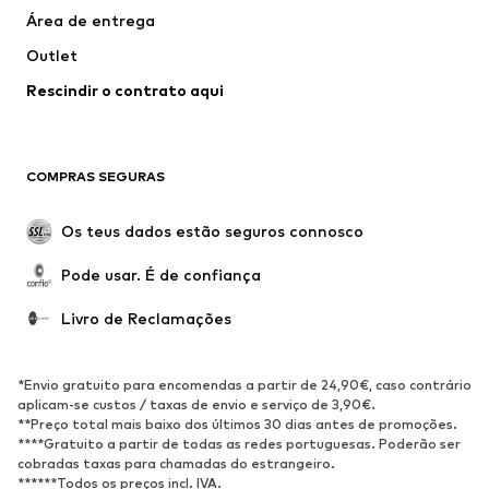
Área de entrega
Roupa de banho
Tamanhos grandes
Outlet
Ocasiões
Exclusivo
Rescindir o contrato aqui
Upcycling
SAPATOS
COMPRAS SEGURAS
Novidades
Trending
Botas
Sapatilhas
Os teus dados estão seguros connosco
Sapatos
Sapatilhas de desporto
Pode usar. É de confiança
Sapatos abertos
Exclusivo
Livro de Reclamações
DESPORTO
Roupa desportiva
Tipos de desporto
*Envio gratuito para encomendas a partir de 24,90€, caso contrário
Sapatilhas de desporto
Mochilas e Sacos de desporto
aplicam-se custos / taxas de envio e serviço de 3,90€.
**Preço total mais baixo dos últimos 30 dias antes de promoções.
Acessórios de desporto
****Gratuito a partir de todas as redes portuguesas. Poderão ser
cobradas taxas para chamadas do estrangeiro.
******Todos os preços incl. IVA.
ACESSÓRIOS