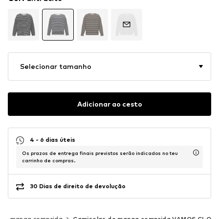
Selecionar tamanho
Adicionar ao cesto
4 - 6 dias úteis
Os prazos de entrega finais previstos serão indicados no teu
carrinho de compras.
30 Dias de direito de devolução
 de manga comprida
Camisolas de manga comprida VAMOS CLO