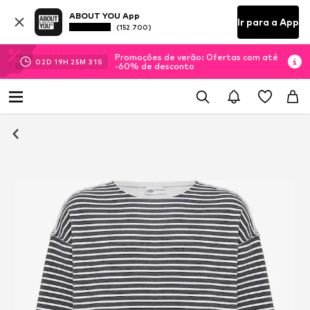
ABOUT YOU App
Ir para a App
(152 700)
Promoções de verão: Ofertas com até
02
D
19
H
25
M
31
S
-60% de desconto