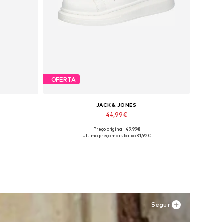
OFERTA
JACK & JONES
44,99€
Preço original: 49,99€
os
Tamanhos disponíveis: 41, 42, 43, 44, 45
Último preço mais baixo:
31,92€
Adicionar ao cesto
Seguir