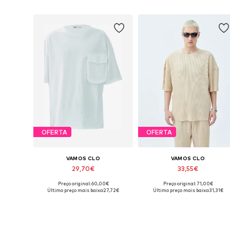
OFERTA
OFERTA
VAMOS CLO
VAMOS CLO
29,70€
33,55€
Preço original: 60,00€
Preço original: 71,00€
Tamanhos disponíveis: S, M, L, XL
Tamanhos disponíveis: S, M, L, X
Último preço mais baixo:
27,72€
Último preço mais baixo:
31,31€
Adicionar ao cesto
Adicionar ao cesto