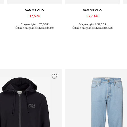
VAMOS CLO
VAMOS CLO
37,62€
32,64€
Preço original: 76,00€
Preço original: 68,00€
L
Tamanhos disponíveis: S, M, XL
Tamanhos disponíveis: S, M, L, XL
Último preço mais baixo:
35,11€
Último preço mais baixo:
30,46€
Adicionar ao cesto
Adicionar ao cesto