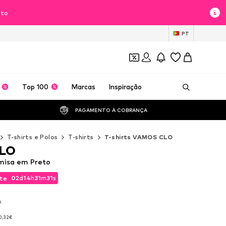
nto
PT
Top 100
Marcas
Inspiração
PAGAMENTO À COBRANÇA 
T-shirts e Polos
T-shirts
T-shirts VAMOS CLO
LO
isa em Preto
02
d
14
h
31
m
28
s
te
02
d
14
h
31
m
28
s
te
A
A
0,32€
0,32€