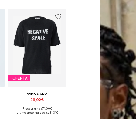
OFERTA
VAMOS CLO
38,02€
Preço original: 71,00€
L
Tamanhos disponíveis: M, L, XL, XXL
Último preço mais baixo:
31,31€
Adicionar ao cesto