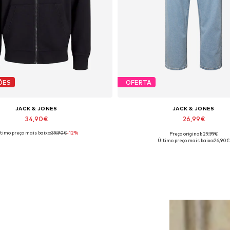
ÕES
OFERTA
JACK & JONES
JACK & JONES
34,90€
26,99€
timo preço mais baixo:
39,90€
-12%
Preço original: 29,99€
s disponíveis: XS, S, M, L, XL, XXL
Disponível em vários tamanh
Último preço mais baixo:
26,90€
Adicionar ao cesto
Adicionar ao cesto