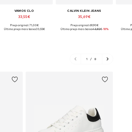
VAMOS CLO
CALVIN KLEIN JEANS
33,55€
35,69€
Preço original: 71,00€
Preço original: 69,90€
P
Tamanhos disponíveis: S, M, L, XL
Tamanhos disponíveis: S, M, L, XL
Último preço mais baixo:
33,55€
Último preço mais baixo:
43,92€
-18%
Último p
Adicionar ao cesto
Adicionar ao cesto
Adi
1
/
8