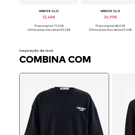
VAMOS CLO
VAMOS CLO
32,48€
36,99€
Preço original: 71,00€
Preço original: 68,00€
Tamanhos disponíveis: S, M, L, XL
Tamanhos disponíveis: S, M, L, X
Último preço mais baixo:
30,32€
Último preço mais baixo:
30,46€
Adicionar ao cesto
Adicionar ao cesto
Inspiração de look
COMBINA COM