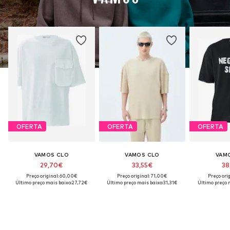
OFERTA
OFERTA
OFERTA
VAMOS CLO
VAMOS CLO
VAM
29,70€
33,55€
38
Preço original: 60,00€
Preço original: 71,00€
Preço ori
Último preço mais baixo:
27,72€
Último preço mais baixo:
31,31€
Último preço 