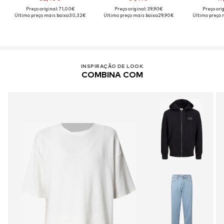
Preço original: 71,00€
Preço original: 39,90€
Preço ori
Último preço mais baixo:
30,32€
Último preço mais baixo:
29,90€
Último preço 
INSPIRAÇÃO DE LOOK
COMBINA COM