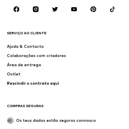
ROUPA
Novidades
Trending
T-shirts e Polos
Calças e Calções de ganga
SERVIÇO AO CLIENTE
Casacos
Camisolas
Calças e Calções
Camisas
Ajuda & Contacto
Roupa interior
Pullovers e Malhas
Colaborações com criadores
Fatos e Blazers
Sobretudos
Área de entrega
Roupa de banho
Tamanhos grandes
Outlet
Ocasiões
Exclusivo
Rescindir o contrato aqui
Upcycling
SAPATOS
COMPRAS SEGURAS
Novidades
Trending
Botas
Sapatilhas
Os teus dados estão seguros connosco
Sapatos
Sapatilhas de desporto