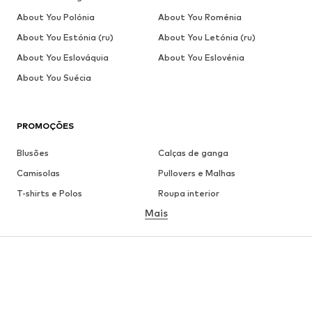
About You Polónia
About You Roménia
About You Estónia (ru)
About You Letónia (ru)
About You Eslováquia
About You Eslovénia
About You Suécia
PROMOÇÕES
Blusões
Calças de ganga
Camisolas
Pullovers e Malhas
T-shirts e Polos
Roupa interior
Mais
Calças
Camisas
Sobretudos
Fatos e Blazers
Roupa de banho
Tamanhos grandes
Sapatos
Desporto
Acessórios
Premium