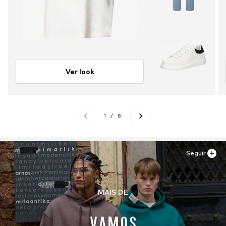
Ver look
1
/
8
Seguir
MAIS DE