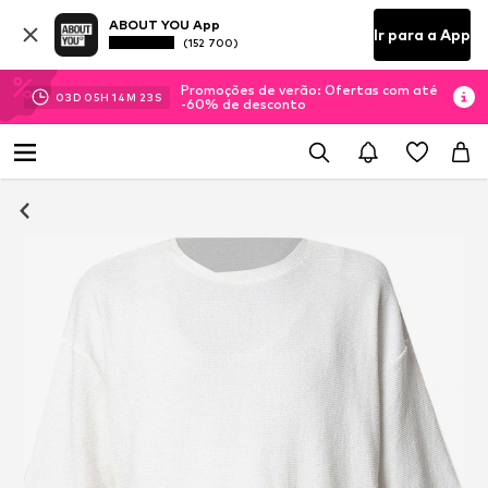
ABOUT YOU App
Ir para a App
(152 700)
Promoções de verão: Ofertas com até
03
D
05
H
14
M
23
S
-60% de desconto