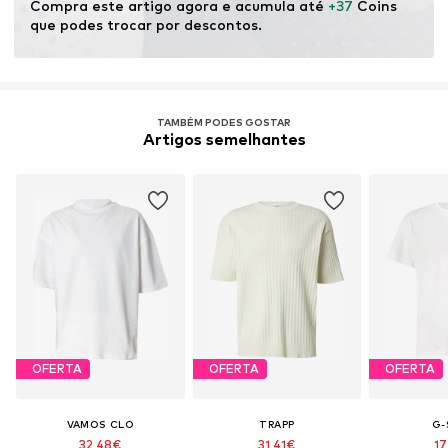
Compra este artigo agora e acumula até 
+37
 Coins 
que podes trocar por descontos.
TAMBÉM PODES GOSTAR
Artigos semelhantes
OFERTA
OFERTA
OFERTA
VAMOS CLO
TRAPP
G-
32,48€
31,41€
17