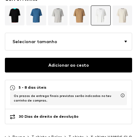
Selecionar tamanho
Adicionar ao cesto
5 - 8 dias úteis
Os prazos de entrega finais previstos serão indicados no teu
carrinho de compras.
30 Dias de direito de devolução
mem
Roupa
T-shirts e Polos
T-shirts
T-shirts VAMOS CLO