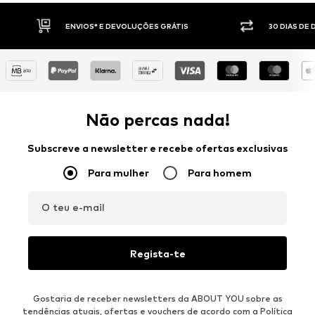
30 DIAS DE DIREITO DE DEVOLUÇÃO
PAGA
Não percas nada!
Subscreve a newsletter e recebe ofertas exclusivas
Para mulher
Para homem
O teu e-mail
Regista-te
Gostaria de receber newsletters da ABOUT YOU sobre as
tendências atuais, ofertas e vouchers de acordo com a
Política