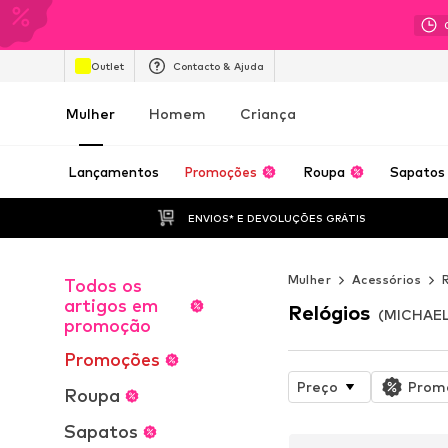
Outlet
Contacto & Ajuda
Mulher
Homem
Criança
Lançamentos
Promoções
Roupa
Sapatos
ENVIOS* E DEVOLUÇÕES GRÁTIS
Mulher
Acessórios
Todos os
artigos em
Relógios
(MICHAEL 
promoção
Promoções
Preço
Prom
Roupa
Sapatos