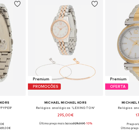
Premium
Premium
PROMOÇÕES
OFERTA
 KORS
MICHAEL MICHAEL KORS
MICHAEL 
'PYPER'
Relógios analógicos 'LEXINGTON'
Relógios an
295,00€
1
Último preço mais baixo:
329,00€
-10%
00€
Preço or
 One Size
Tamanhos disponíveis: One Size
Tamanhos dis
169,00€
Último preço
esto
Adicionar ao cesto
Adicion