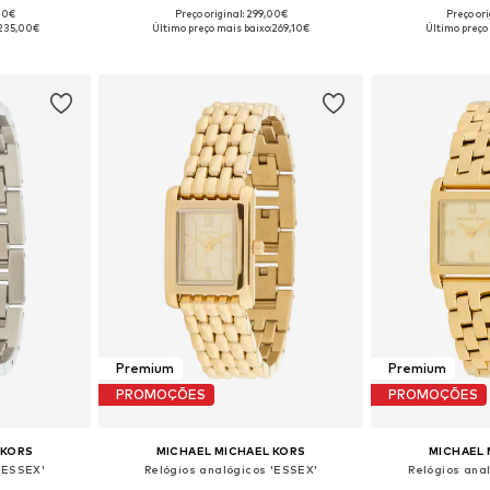
,00€
Preço original: 299,00€
Preço or
 One Size
Tamanhos disponíveis: One Size
Tamanhos dis
235,00€
Último preço mais baixo:
269,10€
Último preço
esto
Adicionar ao cesto
Adicion
Premium
Premium
PROMOÇÕES
PROMOÇÕES
 KORS
MICHAEL MICHAEL KORS
MICHAEL 
 'ESSEX'
Relógios analógicos 'ESSEX'
Relógios ana