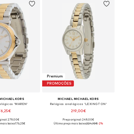
Premium
PROMOÇÕES
MICHAEL KORS
MICHAEL MICHAEL KORS
alógicos 'MAREN'
Relógios analógicos 'LEXINGTON'
76,25€
219,00€
iginal: 279,00€
Preço original: 249,00€
poníveis: One Size
Tamanhos disponíveis: One Size
 mais baixo:
176,25€
Último preço mais baixo:
224,10€
-2%
ar ao cesto
Adicionar ao cesto