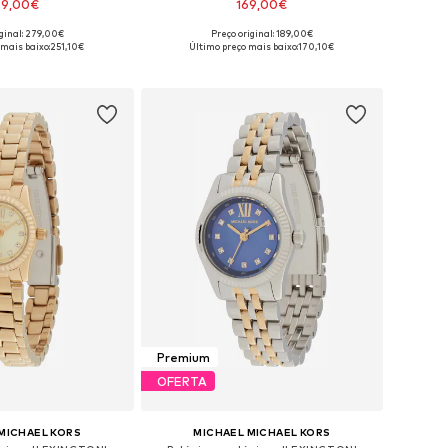
49,00€
169,00€
iginal: 279,00€
Preço original: 189,00€
poníveis: One Size
Tamanhos disponíveis: One Size
 mais baixo:
251,10€
Último preço mais baixo:
170,10€
ar ao cesto
Adicionar ao cesto
Premium
OFERTA
MICHAEL KORS
MICHAEL MICHAEL KORS