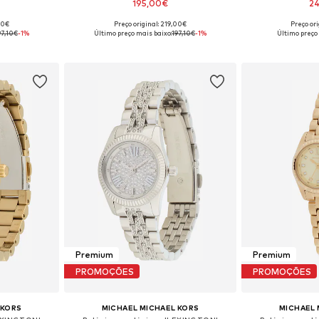
195,00€
2
00€
Preço original: 219,00€
Preço or
 One Size
Tamanhos disponíveis: One Size
Tamanhos dis
97,10€
-1%
Último preço mais baixo:
197,10€
-1%
Último preço
esto
Adicionar ao cesto
Adicion
Premium
Premium
PROMOÇÕES
PROMOÇÕES
 KORS
MICHAEL MICHAEL KORS
MICHAEL 