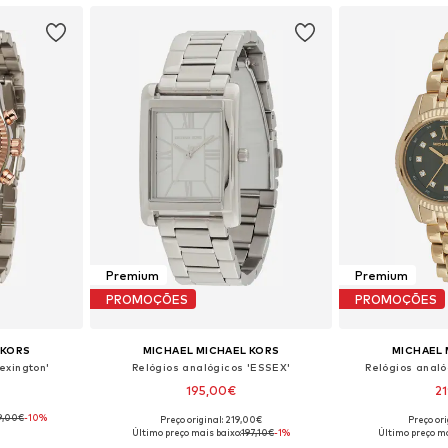
Premium
Premium
PROMOÇÕES
PROMOÇÕES
 KORS
MICHAEL MICHAEL KORS
MICHAEL 
exington'
Relógios analógicos 'ESSEX'
Relógios anal
195,00€
2
9,00€
-10%
Preço original: 219,00€
Preço or
 One Size
Tamanhos disponíveis: One Size
Tamanhos dis
Último preço mais baixo:
197,10€
-1%
Último preço ma