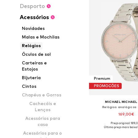
Desporto
Acessórios
Novidades
Malas e Mochilas
Relógios
Óculos de sol
Carteiras e
Estojos
Bijuteria
Premium
Cintos
PROMOÇÕES
Chapéus e Gorros
MICHAEL MICHAEL
Cachecóis e
Relógios analógicos 
Lenços
169,00€
Acessórios para
Preço original: 189,
casa
Tamanhos disponíveis:
Último preço mais baixo:
Acessórios para o
Adicionar ao c