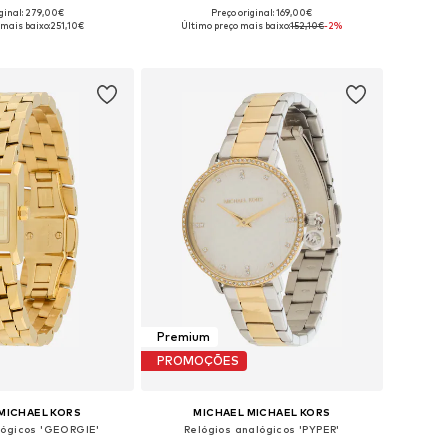
iginal: 279,00€
Preço original: 169,00€
poníveis: One Size
Tamanhos disponíveis: One Size
 mais baixo:
251,10€
Último preço mais baixo:
152,10€
-2%
ar ao cesto
Adicionar ao cesto
Premium
PROMOÇÕES
MICHAEL KORS
MICHAEL MICHAEL KORS
lógicos 'GEORGIE'
Relógios analógicos 'PYPER'