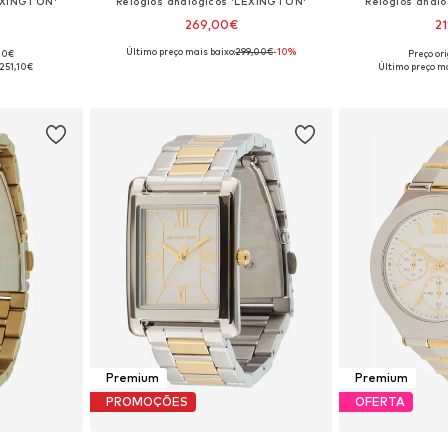
LEXINGTON'
Relógios analógicos 'LEXINGTON'
Relógios anal
269,00€
2
Último preço mais baixo:
299,00€
-10%
,00€
Preço or
 One Size
Tamanhos disponíveis: One Size
Tamanhos dis
251,10€
Último preço ma
esto
Adicionar ao cesto
Adicion
Premium
Premium
PROMOÇÕES
OFERTA