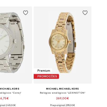
ar ao cesto
Adicionar ao cesto
Premium
PROMOÇÕES
MICHAEL KORS
MICHAEL MICHAEL KORS
alógicos 'Corey'
Relógios analógicos 'LEXINGTON'
56,75€
269,00€
iginal: 249,00€
Preço original: 299,00€
poníveis: One Size
Tamanhos disponíveis: One Size