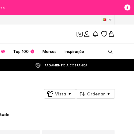
nto
PT
Top 100
Marcas
Inspiração
PAGAMENTO À COBRANÇA 
Vista
Ordenar
 tudo