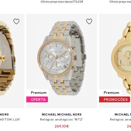
Último preço mais baixo:
175,20€
Último preço mai
esto
Adicionar ao cesto
Adicion
Premium
Premium
OFERTA
PROMOÇÕES
 KORS
MICHAEL MICHAEL KORS
MICHAEL 
XINGTON LUX'
Relógios analógicos 'RITZ'
Relógios an
269,10€
2