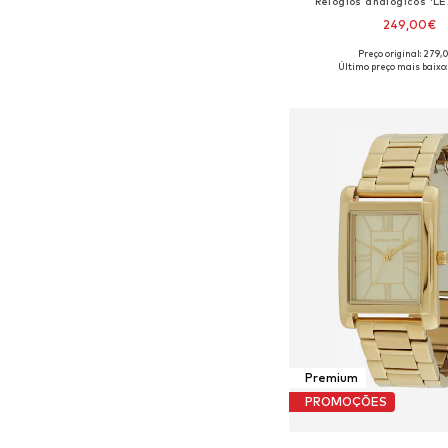
Relógios analógicos '
249,00€
Preço original: 279
Tamanhos disponíveis:
Último preço mais baixo:
Adicionar ao c
Premium
PROMOÇÕES