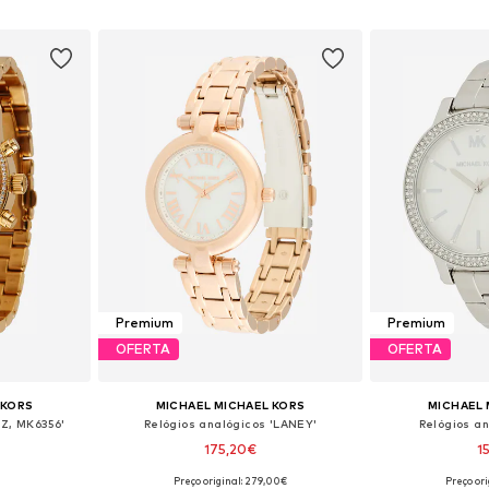
esto
Adicionar ao cesto
Adicion
Premium
Premium
OFERTA
OFERTA
 KORS
MICHAEL MICHAEL KORS
MICHAEL 
TZ, MK6356'
Relógios analógicos 'LANEY'
Relógios an
175,20€
1
Preço original: 279,00€
Preço or
 One Size
Tamanhos disponíveis: One Size
Tamanhos dis