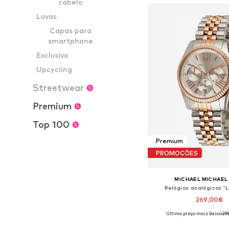
cabelo
Luvas
Capas para
smartphone
Exclusivo
Upcycling
Streetwear
Premium
Top 100
Premium
PROMOÇÕES
MICHAEL MICHAEL
Relógios analógicos 'L
269,00€
Último preço mais baixo:
29
Tamanhos disponíveis: