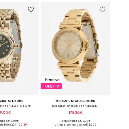
Premium
OFERTA
MICHAEL KORS
MICHAEL MICHAEL KORS
ógicos 'LEXINGTON'
Relógios analógicos 'MAREN'
19,00€
175,20€
iginal: 249,00€
Preço original: 279,00€
poníveis: One Size
Tamanhos disponíveis: One Size
is baixo:
224,10€
-2%
Último preço mais baixo:
175,20€