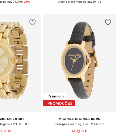
s baixo:
209,00€
-25%
Último preço mais baixo:
269,10€
ar ao cesto
Adicionar ao cesto
Premium
PROMOÇÕES
MICHAEL KORS
MICHAEL MICHAEL KORS
alógicos 'PHOEBE'
Relógios analógicos 'MAUDE'
49,00€
149,00€