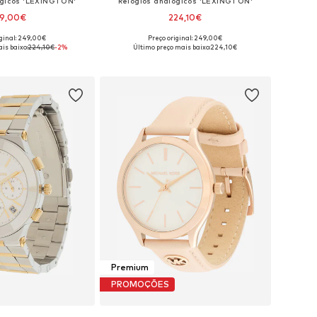
ógicos 'LEXINGTON'
Relógios analógicos 'LEXINGTON'
19,00€
224,10€
iginal: 249,00€
Preço original: 249,00€
poníveis: One Size
Tamanhos disponíveis: One Size
is baixo:
224,10€
-2%
Último preço mais baixo:
224,10€
ar ao cesto
Adicionar ao cesto
Premium
PROMOÇÕES