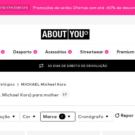
Promoções de verão: Ofertas com até -60% de desco
01
D
17
H
05
M
55
S
ABOUT
YOU
Desporto
Acessórios
Streetwear
Premium
30 DIAS DE DIREITO DE DEVOLUÇÃO
Relógios
MICHAEL Michael Kors
Michael Kors) para mulher
37
Repor
oção
Cor
Marca
Cronógrafo
1