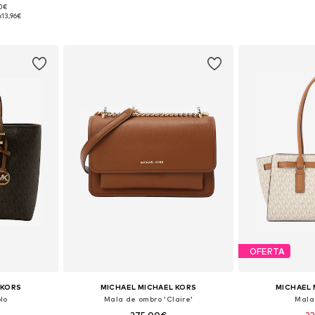
90€
 One Size
Tamanhos disponíveis: One Size
Tamanhos dis
:
13,96€
esto
Adicionar ao cesto
Adicion
OFERTA
 KORS
MICHAEL MICHAEL KORS
MICHAEL 
lo
Mala de ombro 'Claire'
Mala