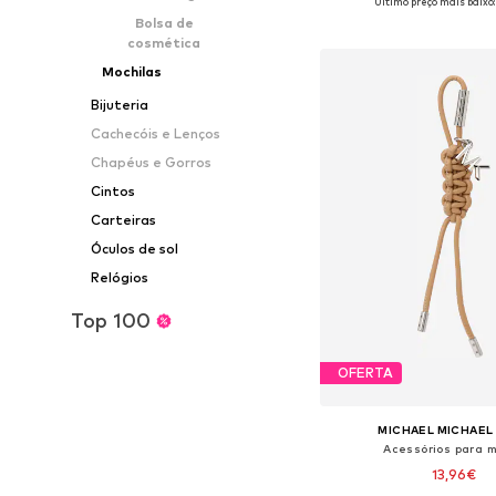
Último preço mais baixo:
Bolsa de
Adicionar ao c
cosmética
Mochilas
Bijuteria
Cachecóis e Lenços
Chapéus e Gorros
Cintos
Carteiras
Óculos de sol
Relógios
Top 100
OFERTA
MICHAEL MICHAEL
Acessórios para 
13,96€