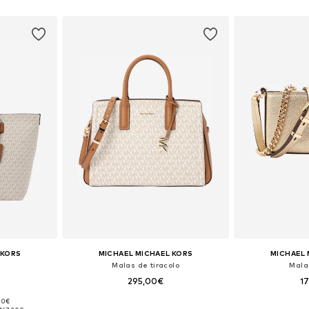
esto
Adicionar ao cesto
Adicion
 KORS
MICHAEL MICHAEL KORS
MICHAEL 
Malas de tiracolo
Mala
295,00€
1
,00€
 One Size
Tamanhos disponíveis: One Size
Tamanhos dis