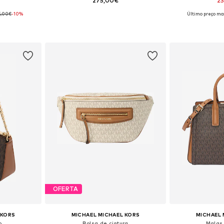
275,00€
2
5,00€
-10%
Último preço mai
 One Size
Tamanhos disponíveis: One Size
Tamanhos dis
esto
Adicionar ao cesto
Adicion
OFERTA
 KORS
MICHAEL MICHAEL KORS
MICHAEL 
o
Bolsa de cintura
Malas 