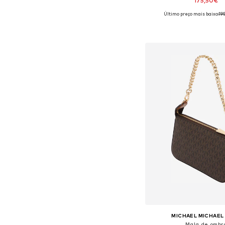
175,50€
Último preço mais baixo:
19
Tamanhos disponíveis:
Adicionar ao c
MICHAEL MICHAEL
Mala de ombr