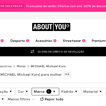
Promoções de verão: Ofertas com até -60% de desco
01
D
16
H
47
M
39
S
ABOUT
YOU
Desporto
Acessórios
Streetwear
Premium
30 DIAS DE DIREITO DE DEVOLUÇÃO
essórios
Malas
MICHAEL Michael Kors
(MICHAEL Michael Kors) para mulher
145
oção
Cor
Marca
Padrão
Material
1
Menos filtros
Repor tudo