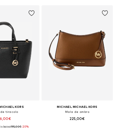
MICHAEL KORS
MICHAEL MICHAEL KORS
de tiracolo
Mala de ombro
56,00€
225,00€
is baixo:
195,00€
-20%
poníveis: One Size
Tamanhos disponíveis: One Size