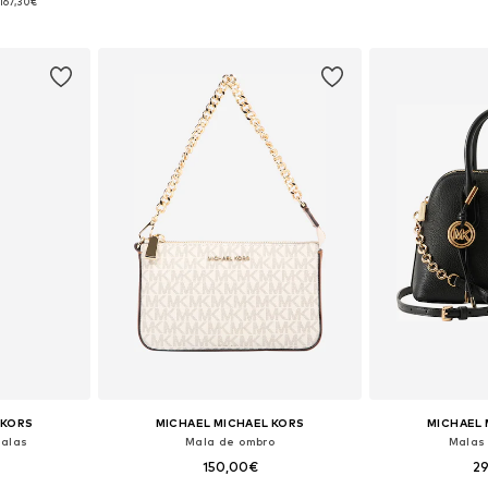
167,30€
esto
Adicionar ao cesto
Adicion
 KORS
MICHAEL MICHAEL KORS
MICHAEL 
malas
Mala de ombro
Malas 
150,00€
2