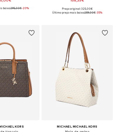
36,00€
168,35€
s baixo:
295,00€
-20%
Preço original: 325,00€
poníveis: One Size
Tamanhos disponíveis: One Size
Último preço mais baixo:
259,00€
-35%
ar ao cesto
Adicionar ao cesto
MICHAEL KORS
MICHAEL MICHAEL KORS
de tiracolo
Mala de ombro