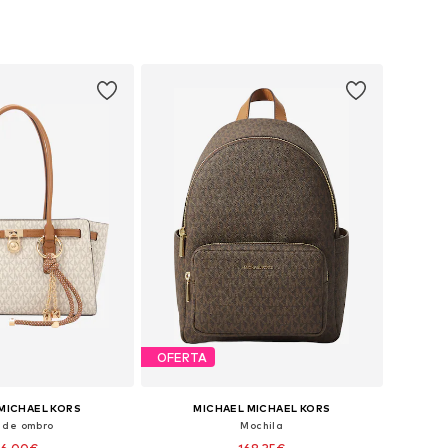
poníveis: One Size
Tamanhos disponíveis: One Size
ar ao cesto
Adicionar ao cesto
OFERTA
MICHAEL KORS
MICHAEL MICHAEL KORS
 de ombro
Mochila