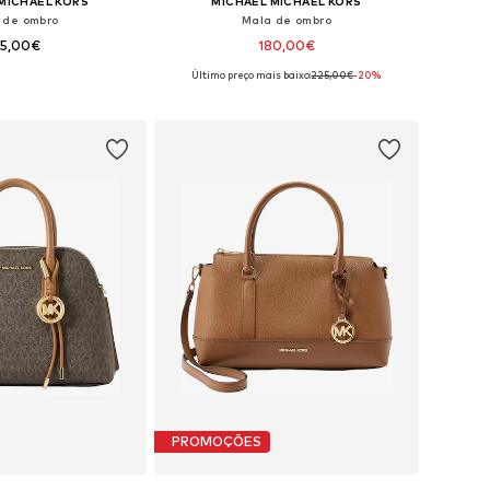
MICHAEL KORS
MICHAEL MICHAEL KORS
 de ombro
Mala de ombro
75,00€
180,00€
Último preço mais baixo:
225,00€
-20%
poníveis: One Size
Tamanhos disponíveis: One Size
ar ao cesto
Adicionar ao cesto
PROMOÇÕES