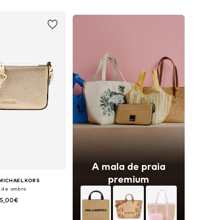
ar ao cesto
Adicionar ao cesto
A mala de praia
premium
MICHAEL KORS
 de ombro
75,00€
poníveis: One Size