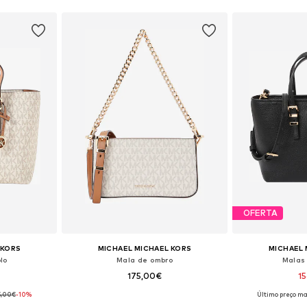
OFERTA
 KORS
MICHAEL MICHAEL KORS
MICHAEL 
lo
Mala de ombro
Malas 
175,00€
1
5,00€
-10%
Último preço ma
 One Size
Tamanhos disponíveis: One Size
Tamanhos dis