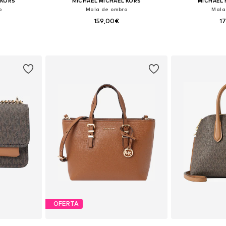
 KORS
MICHAEL MICHAEL KORS
MICHAEL 
o
Mala de ombro
Mala
159,00€
1
 One Size
Tamanhos disponíveis: One Size
Tamanhos dis
esto
Adicionar ao cesto
Adicion
OFERTA