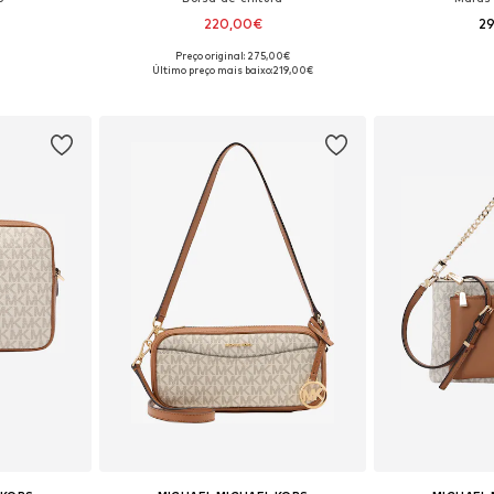
220,00€
2
Preço original: 275,00€
 One Size
Tamanhos disponíveis: One Size
Tamanhos dis
Último preço mais baixo:
219,00€
esto
Adicionar ao cesto
Adicion