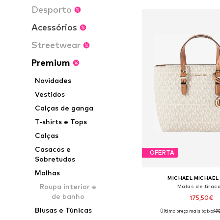
Desporto
Acessórios
Streetwear
Premium
Novidades
Vestidos
Calças de ganga
T-shirts e Tops
Calças
Casacos e
OFERTA
Sobretudos
Malhas
MICHAEL MICHAEL
Roupa interior e
Malas de tiraco
de banho
175,50€
Blusas e Túnicas
Último preço mais baixo:
19
Tamanhos disponíveis: