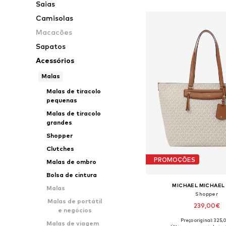
Saias
Adicionar ao c
Camisolas
Macacões
Sapatos
Acessórios
Malas
Malas de tiracolo
pequenas
Malas de tiracolo
grandes
Shopper
Clutches
PROMOÇÕES
Malas de ombro
Bolsa de cintura
MICHAEL MICHAEL
Malas
Shopper
Malas de portátil
239,00€
e negócios
Preço original: 325
Malas de viagem
Tamanhos disponíveis: