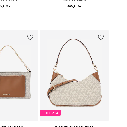
95,00€
395,00€
poníveis: One Size
Tamanhos disponíveis: One Size
ar ao cesto
Adicionar ao cesto
OFERTA