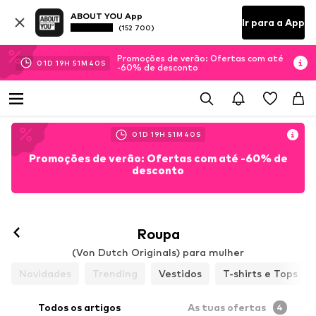
ABOUT YOU App
Ir para a App
(152 700)
Promoções de verão: Ofertas com até
01
D
19
H
51
M
39
S
-60% de desconto
01
D
19
H
51
M
39
S
Promoções de verão: Ofertas com até -60% de
desconto
Roupa
(Von Dutch Originals) para mulher
Novidades
Trending
Vestidos
T-shirts e Tops
Todos os artigos
As tuas ofertas
4