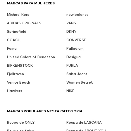
MARCAS PARA MULHERES
Michael Kors
new balance
ADIDAS ORIGINALS
VANS
Springfield
DKNY
COACH
CONVERSE
Faina
Palladium
United Colors of Benetton
Desigual
BIRKENSTOCK
FURLA
Fjallraven
Salsa Jeans
Venice Beach
Women Secret
Hawkers
NIKE
MARCAS POPULARES NESTA CATEGORIA
Roupa de ONLY
Roupa de LASCANA
Roupa de faina
Roupa de ABOUT YOU