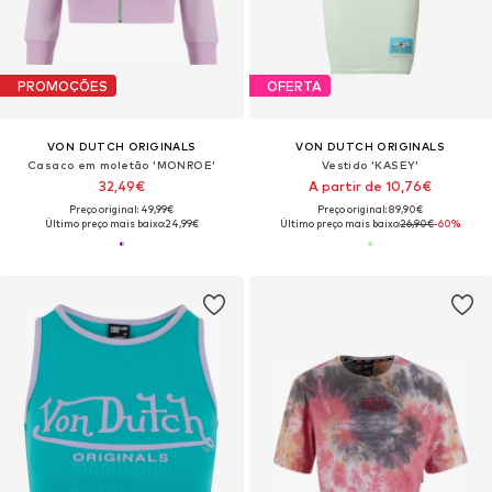
PROMOÇÕES
OFERTA
VON DUTCH ORIGINALS
VON DUTCH ORIGINALS
Casaco em moletão 'MONROE'
Vestido 'KASEY'
32,49€
A partir de 10,76€
Preço original: 49,99€
Preço original: 89,90€
Último preço mais baixo:
24,99€
Último preço mais baixo:
26,90€
-60%