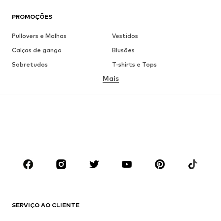
PROMOÇÕES
Pullovers e Malhas
Vestidos
Calças de ganga
Blusões
Sobretudos
T-shirts e Tops
Mais
Calças
Roupa interior
Saias
Blusas e Túnicas
Camisolas
Blazers
Roupa de banho
Macacões
Tamanhos grandes
Roupa de maternidade
Sapatos
Desporto
Acessórios
Premium
ROUPA
SERVIÇO AO CLIENTE
Novidades
Trending
Vestidos
Calças e Calções de ganga