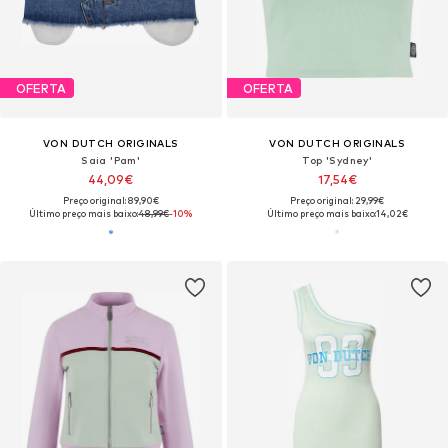
OFERTA
OFERTA
VON DUTCH ORIGINALS
VON DUTCH ORIGINALS
Saia 'Pam'
Top 'Sydney'
44,09€
17,54€
Preço original: 89,90€
Preço original: 29,99€
Último preço mais baixo:
48,99€
-10%
Último preço mais baixo:
14,02€