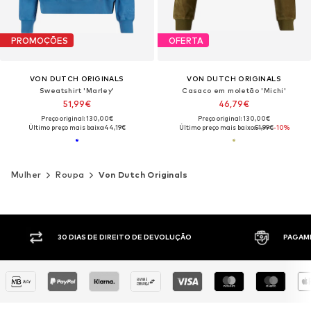
PROMOÇÕES
OFERTA
VON DUTCH ORIGINALS
VON DUTCH ORIGINALS
Sweatshirt 'Marley'
Casaco em moletão 'Michi'
51,99€
46,79€
Preço original: 130,00€
Preço original: 130,00€
Último preço mais baixo:
44,19€
Último preço mais baixo:
51,99€
-10%
Mulher
Roupa
Von Dutch Originals
 DIREITO DE DEVOLUÇÃO
PAGAMENTO À COBRANÇA