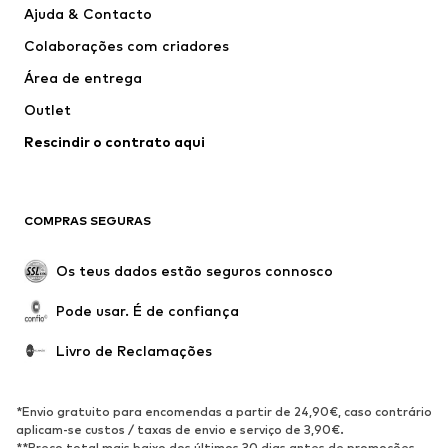
Ajuda & Contacto
T-shirts e Tops
Calças e Calções
Colaborações com criadores
Casacos
Pullovers e Malhas
Área de entrega
Roupa interior
Blusas e Túnicas
Outlet
Sobretudos
Saias
Rescindir o contrato aqui
Roupa de banho
Sweatshirts e Hoodies
Blazers e coletes
Macacões
Tamanhos grandes
Maternidade
COMPRAS SEGURAS
Ocasiões
Exclusivo
Upcycling
Os teus dados estão seguros connosco
SAPATOS
Pode usar. É de confiança
Novidades
Trending
Livro de Reclamações
Sapatilhas
Botins
Sapatos Clássicos e Saltos
Botas
*Envio gratuito para encomendas a partir de 24,90€, caso contrário
altos
aplicam-se custos / taxas de envio e serviço de 3,90€.
**Preço total mais baixo dos últimos 30 dias antes de promoções.