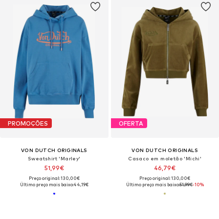
PROMOÇÕES
OFERTA
VON DUTCH ORIGINALS
VON DUTCH ORIGINALS
Sweatshirt 'Marley'
Casaco em moletão 'Michi'
51,99€
46,79€
Preço original: 130,00€
Preço original: 130,00€
Último preço mais baixo:
44,19€
Último preço mais baixo:
51,99€
-10%