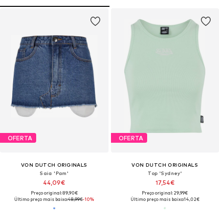
OFERTA
OFERTA
VON DUTCH ORIGINALS
VON DUTCH ORIGINALS
Saia 'Pam'
Top 'Sydney'
44,09€
17,54€
Preço original: 89,90€
Preço original: 29,99€
Último preço mais baixo:
48,99€
-10%
Último preço mais baixo:
14,02€