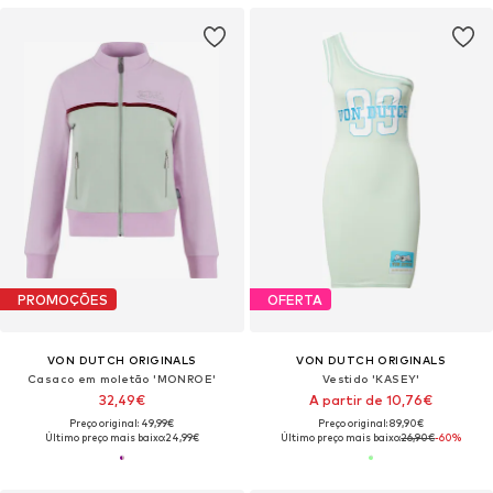
PROMOÇÕES
OFERTA
VON DUTCH ORIGINALS
VON DUTCH ORIGINALS
Casaco em moletão 'MONROE'
Vestido 'KASEY'
32,49€
A partir de 10,76€
Preço original: 49,99€
Preço original: 89,90€
Último preço mais baixo:
24,99€
Último preço mais baixo:
26,90€
-60%