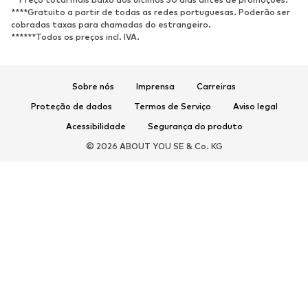
Sandálias
Sapatos baixos
****Gratuito a partir de todas as redes portuguesas. Poderão ser
cobradas taxas para chamadas do estrangeiro.
Sapatilhas de desporto
Sabrinas
******Todos os preços incl. IVA.
Sapatos abertos
Pantufas
Exclusivo
Sobre nós
Imprensa
Carreiras
DESPORTO
Proteção de dados
Termos de Serviço
Aviso legal
Roupa desportiva
Tipos de desporto
Acessibilidade
Segurança do produto
Sapatilhas de desporto
Mochilas e Sacos de desporto
© 2026 ABOUT YOU SE & Co. KG
Acessórios de desporto
ACESSÓRIOS
Novidades
Malas e Mochilas
Bijuteria
Cachecóis e Lenços
Chapéus e Gorros
Cintos
Carteiras e Estojos
Óculos de sol
Relógios
Acessórios para casa