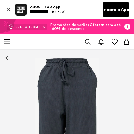
ABOUT YOU App
Ir para a App
(152 700)
Promoções de verão: Ofertas com até
02
D
10
H
08
M
30
S
-60% de desconto