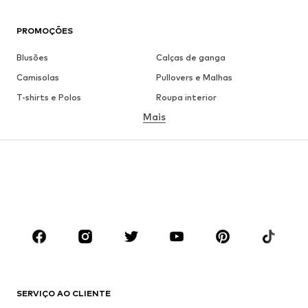
PROMOÇÕES
Blusões
Calças de ganga
Camisolas
Pullovers e Malhas
T-shirts e Polos
Roupa interior
Mais
Calças
Camisas
Sobretudos
Fatos e Blazers
Roupa de banho
Tamanhos grandes
Sapatos
Desporto
Acessórios
Premium
ROUPA
Novidades
Trending
T-shirts e Polos
Calças e Calções de ganga
SERVIÇO AO CLIENTE
Casacos
Camisolas