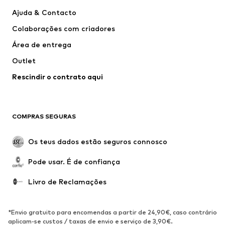
Calças e Calções
Camisas
Ajuda & Contacto
Roupa interior
Pullovers e Malhas
Colaborações com criadores
Fatos e Blazers
Sobretudos
Área de entrega
Roupa de banho
Tamanhos grandes
Outlet
Ocasiões
Exclusivo
Rescindir o contrato aqui
Upcycling
SAPATOS
COMPRAS SEGURAS
Novidades
Trending
Botas
Sapatilhas
Os teus dados estão seguros connosco
Sapatos
Sapatilhas de desporto
Pode usar. É de confiança
Sapatos abertos
Exclusivo
Livro de Reclamações
DESPORTO
Roupa desportiva
Tipos de desporto
*Envio gratuito para encomendas a partir de 24,90€, caso contrário
Sapatilhas de desporto
Mochilas e Sacos de desporto
aplicam-se custos / taxas de envio e serviço de 3,90€.