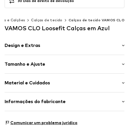
30 Dias de direito de devolução
ças e Calções
Calças de tecido
Calças de tecido VAMOS CLO
VAMOS CLO Loosefit Calças em Azul
Design e Extras
Simples
Tamanho e Ajuste
Cós com cordão de cintura
Bolsos traseiros
Comprimento: Comprido/Maxi
Bolsos laterais
Material e Cuidados
Ajuste: Loosefit
Corte solto
Toque liso
Material superior: 95% Poliéster - PES, 5% Elastano
Informações do fabricante
Tecido leve
País de origem: Turquia
Toque suave
SEBA Trade GmbH
Fecho com cordão
Delicados a 30°C
Esslinger Straße 31
Comunicar um problema jurídico
89537 Giengen an der Brenz
Artigo n º.
VAM3383006000002