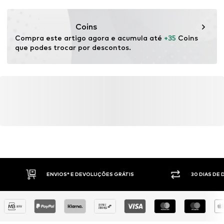
DE
info@sebatrade.de
Coins
Compra este artigo agora e acumula até 
+35
 Coins 
que podes trocar por descontos.
ENVIOS* E DEVOLUÇÕES GRÁTIS
30 DIAS DE