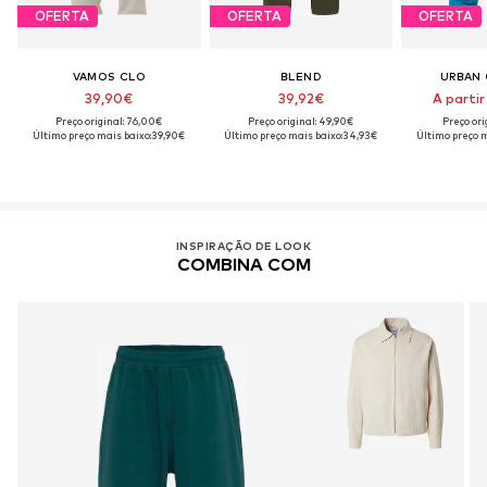
OFERTA
OFERTA
OFERTA
VAMOS CLO
BLEND
URBAN 
39,90€
39,92€
A partir
Preço original: 76,00€
Preço original: 49,90€
Preço ori
Último preço mais baixo:
39,90€
Último preço mais baixo:
34,93€
Último preço m
INSPIRAÇÃO DE LOOK
COMBINA COM