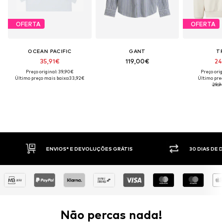
OFERTA
OFERTA
OCEAN PACIFIC
GANT
T
35,91€
119,00€
24
Preço original: 39,90€
Preço ori
Último preço mais baixo:
33,92€
Último pre
29,
30 DIAS DE DIREITO DE DEVOLUÇÃO
PAGAM
Não percas nada!