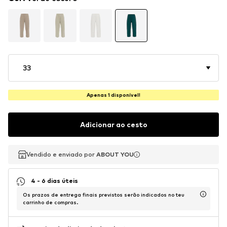
33
Apenas 1 disponível!
Adicionar ao cesto
Vendido e enviado por
Vendido e enviado por
Vendido e enviado por
ABOUT YOU
ABOUT YOU
ABOUT YOU
4 - 6 dias úteis
Os prazos de entrega finais previstos serão indicados no teu
carrinho de compras.