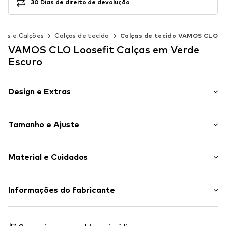
30 Dias de direito de devolução
ças e Calções
Calças de tecido
Calças de tecido VAMOS CLO
VAMOS CLO Loosefit Calças em Verde
Escuro
Design e Extras
Simples
Tamanho e Ajuste
Algodão
Cós
Comprimento: Comprido/Maxi
Bolsos traseiros
Material e Cuidados
Ajuste: Loosefit
Bolsos laterais
Label Patch/Label Flag
Material superior: 60% Algodão, 40% Poliéster - PES
Informações do fabricante
Toque liso
País de origem: Turquia
Tecido leve
SEBA Trade GmbH
Toque suave
Delicados a 30°C
Esslinger Straße 31