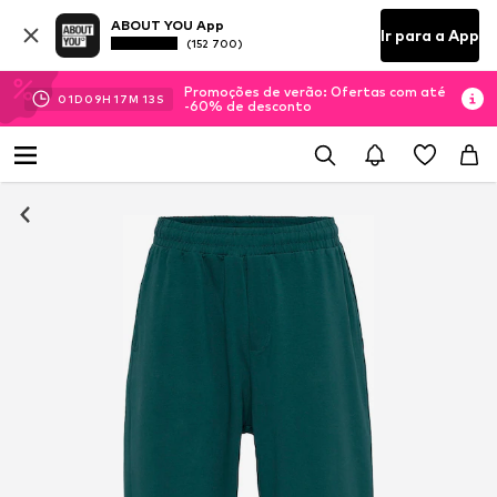
ABOUT YOU App
Ir para a App
(152 700)
Promoções de verão: Ofertas com até
01
D
09
H
17
M
13
S
-60% de desconto