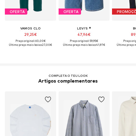
OFERTA
OFERTA
PROMOÇ
VAMOS CLO
LEVI'S ®
B
29,25€
47,96€
89
Preço original: 60,00€
Preço original: 59,95€
Preço ori
Último preço mais baixo:
27,00€
Último preço mais baixo:
41,97€
Último preço m
COMPLETA O TEU LOOK
Artigos complementares