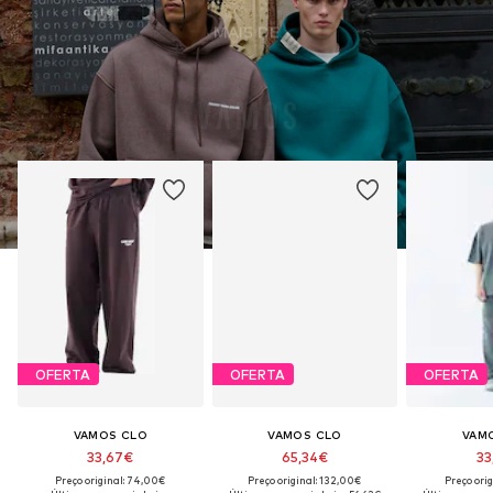
MAIS DE
OFERTA
OFERTA
OFERTA
VAMOS CLO
VAMOS CLO
VAM
33,67€
65,34€
33
Preço original: 74,00€
Preço original: 132,00€
Preço ori