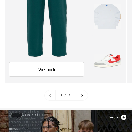
Ver look
1
/
8
Seguir