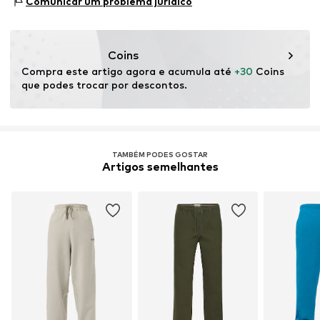
Comunicar um problema jurídico
89537 Giengen an der Brenz
Artigo n º.
VAM3264008000002
DE
info@sebatrade.de
Coins
Compra este artigo agora e acumula até 
+30
 Coins 
que podes trocar por descontos.
TAMBÉM PODES GOSTAR
Artigos semelhantes