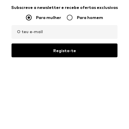
Subscreve a newsletter e recebe ofertas exclusivas
Para mulher
Para homem
O teu e-mail
Regista-te
Gostaria de receber newsletters da ABOUT YOU sobre as
tendências atuais, ofertas e vouchers de acordo com a
Política
de Privacidade
. Podes retirar o teu consentimento a qualquer
momento, com efeitos para o futuro, enviando uma mensagem
para
apoioaocliente@aboutyou.pt
ou utilizando a opção de
anulação da subscrição no final de cada newsletter.