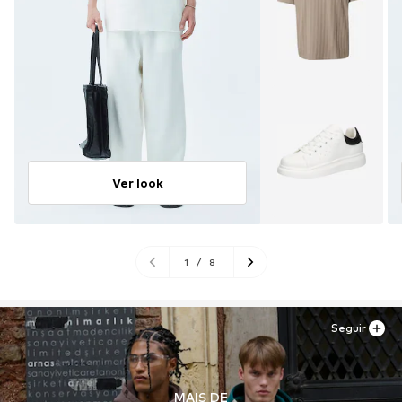
Ver look
1
/
8
Seguir
MAIS DE