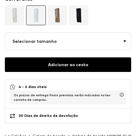
Selecionar tamanho
Adicionar ao cesto
4 - 6 dias úteis
Os prazos de entrega finais previstos serão indicados no teu
carrinho de compras.
30 Dias de direito de devolução
ças e Calções
Calças de tecido
Calças de tecido VAMOS CLO