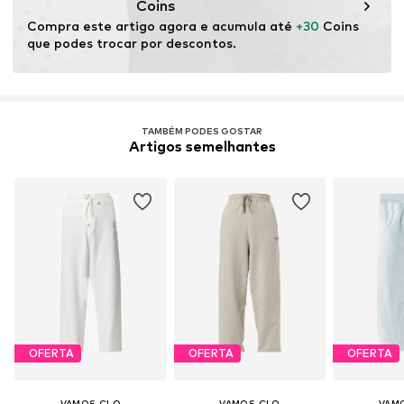
Coins
Compra este artigo agora e acumula até 
+30
 Coins 
que podes trocar por descontos.
TAMBÉM PODES GOSTAR
Artigos semelhantes
OFERTA
OFERTA
OFERTA
VAMOS CLO
VAMOS CLO
VAM