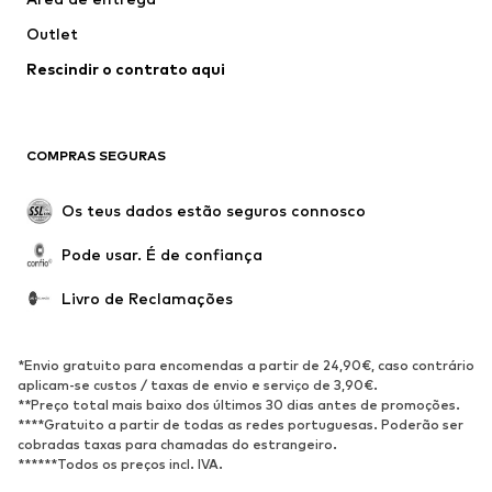
Roupa de banho
Tamanhos grandes
Outlet
Ocasiões
Exclusivo
Rescindir o contrato aqui
Upcycling
SAPATOS
COMPRAS SEGURAS
Novidades
Trending
Botas
Sapatilhas
Os teus dados estão seguros connosco
Sapatos
Sapatilhas de desporto
Pode usar. É de confiança
Sapatos abertos
Exclusivo
Livro de Reclamações
DESPORTO
Roupa desportiva
Tipos de desporto
*Envio gratuito para encomendas a partir de 24,90€, caso contrário
Sapatilhas de desporto
Mochilas e Sacos de desporto
aplicam-se custos / taxas de envio e serviço de 3,90€.
**Preço total mais baixo dos últimos 30 dias antes de promoções.
Acessórios de desporto
****Gratuito a partir de todas as redes portuguesas. Poderão ser
cobradas taxas para chamadas do estrangeiro.
******Todos os preços incl. IVA.
ACESSÓRIOS