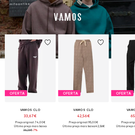
OFERTA
OFERTA
OFERTA
VAMOS CLO
VAMOS CLO
VAM
33,67€
42,56€
65
Preço original: 74,00€
Preço original: 95,00€
Preço orig
Último preço mais baixo:
Último preço mais baixo:
42,56€
Último preço 
36,26€
-7%