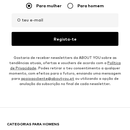
Para mulher
Para homem
O teu e-mail
Regista-te
Gostaria de receber newsletters da ABOUT YOU sobre as
tendências atuais, ofertas e vouchers de acordo com a
Política
de Privacidade
. Podes retirar o teu consentimento a qualquer
momento, com efeitos para o futuro, enviando uma mensagem
para
apoioaocliente@aboutyou.pt
ou utilizando a opção de
anulação da subscrição no final de cada newsletter.
CATEGORIAS PARA HOMENS