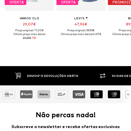
OFERTA
OFERTA
PROMOÇ
VAMOS CLO
LEVI'S ®
B
29,07€
47,96€
89
Preço original: 71,00€
Preço original: 59,95€
Preço ori
Último preço mais baixo:
Último preço mais baixo:
41,97€
Último preço m
31,31€
-7%
30 DIAS DE DIREITO DE DEVOLUÇÃO
PAGAM
Não percas nada!
Subscreve a newsletter e recebe ofertas exclusivas