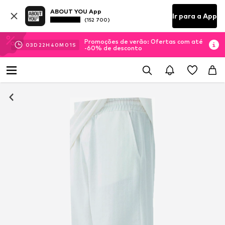
ABOUT YOU App
Ir para a App
(152 700)
Promoções de verão: Ofertas com até
03
D
22
H
40
M
01
S
-60% de desconto