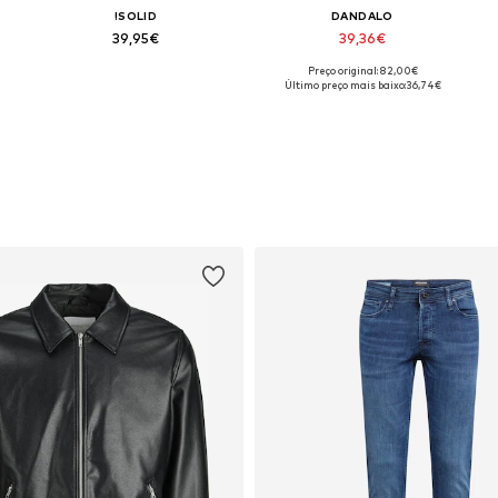
!SOLID
DANDALO
39,95€
39,36€
Preço original: 82,00€
L
Tamanhos disponíveis: S, M, L, XL, XXL, XXXL
Tamanhos disponíveis: S, M, L, XL
Último preço mais baixo:
36,74€
Adicionar ao cesto
Adicionar ao cesto