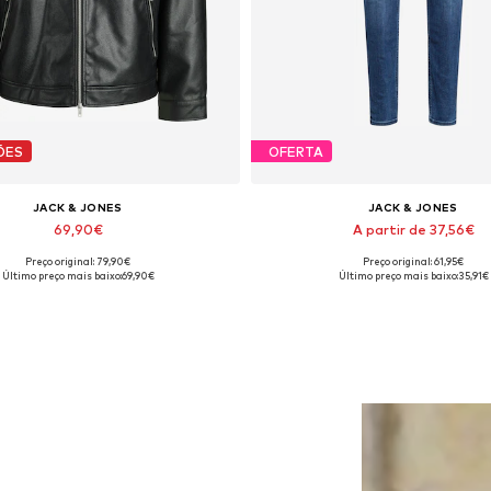
ÕES
OFERTA
JACK & JONES
JACK & JONES
69,90€
A partir de 37,56€
Preço original: 79,90€
Preço original: 61,95€
s disponíveis: XS, S, M, L, XL, XXL
Disponível em vários tamanh
Último preço mais baixo:
69,90€
Último preço mais baixo:
35,91€
Adicionar ao cesto
Adicionar ao cesto