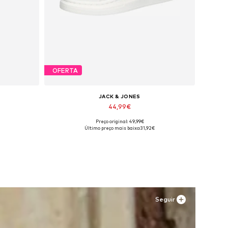
OFERTA
JACK & JONES
44,99€
Preço original: 49,99€
os
Tamanhos disponíveis: 41, 42, 43, 44, 45
Último preço mais baixo:
31,92€
Adicionar ao cesto
Seguir