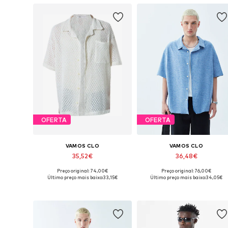
OFERTA
OFERTA
VAMOS CLO
VAMOS CLO
35,52€
36,48€
Preço original: 74,00€
Preço original: 76,00€
Tamanhos disponíveis: S, M, L, XL
Tamanhos disponíveis: S, M, L, X
Último preço mais baixo:
33,15€
Último preço mais baixo:
34,05€
Adicionar ao cesto
Adicionar ao cesto