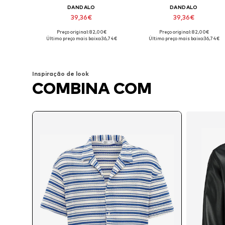
DANDALO
DANDALO
39,36€
39,36€
Preço original: 82,00€
Preço original: 82,00€
Tamanhos disponíveis: S, M, L, XL
Tamanhos disponíveis: S, M, L, X
Último preço mais baixo:
36,74€
Último preço mais baixo:
36,74€
Adicionar ao cesto
Adicionar ao cesto
Inspiração de look
COMBINA COM