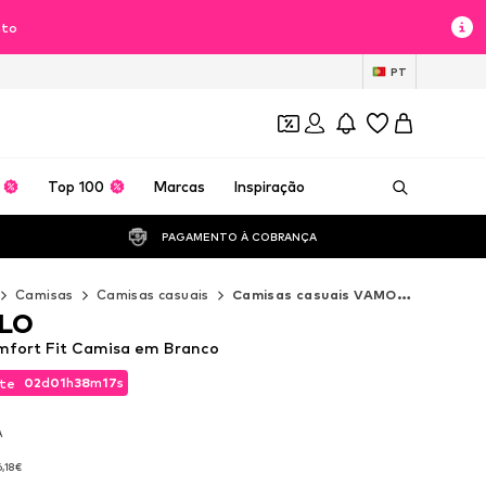
nto
PT
Top 100
Marcas
Inspiração
PAGAMENTO À COBRANÇA 
Camisas
Camisas casuais
Camisas casuais VAMOS CLO
LO
ort Fit Camisa em Branco
02
d
01
h
38
m
15
s
te
02
d
01
h
38
m
15
s
te
A
A
6,18€
6,18€