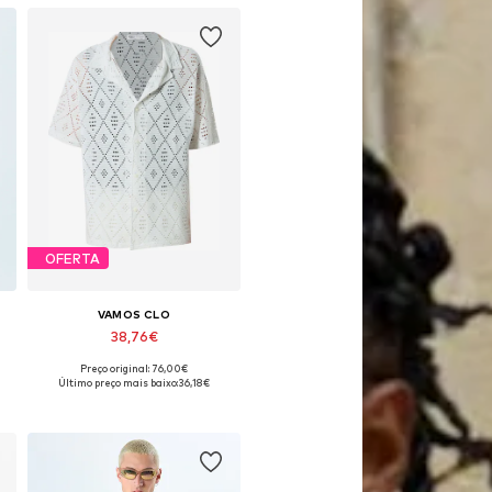
OFERTA
VAMOS CLO
38,76€
Preço original: 76,00€
L
Tamanhos disponíveis: S, M, L, XL
Último preço mais baixo:
36,18€
Adicionar ao cesto