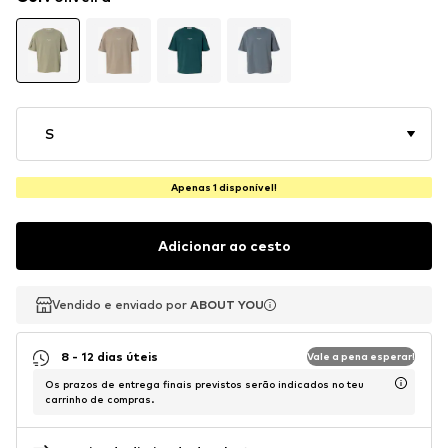
S
Apenas 1 disponível!
Adicionar ao cesto
Vendido e enviado por
Vendido e enviado por
Vendido e enviado por
ABOUT YOU
ABOUT YOU
ABOUT YOU
8 - 12 dias úteis
Vale a pena esperar!
Os prazos de entrega finais previstos serão indicados no teu
carrinho de compras.