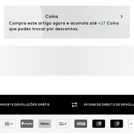
Fechado
DE
info@sebatrade.de
Artigo n º.
VAM3435002000001
Coins
Compra este artigo agora e acumula até 
+27
 Coins 
que podes trocar por descontos.
30 DIAS DE DIREITO DE DEVOLUÇÃO
PAGAM