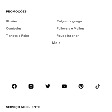
PROMOÇÕES
Blusões
Calças de ganga
Camisolas
Pullovers e Malhas
T-shirts e Polos
Roupa interior
Mais
Calças
Camisas
Sobretudos
Fatos e Blazers
Roupa de banho
Tamanhos grandes
Sapatos
Desporto
Acessórios
Premium
ROUPA
Novidades
Trending
T-shirts e Polos
Calças e Calções de ganga
SERVIÇO AO CLIENTE
Casacos
Camisolas