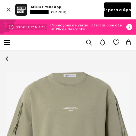
ABOUT YOU App
Ir para a App
(152 700)
Promoções de verão: Ofertas com até
03
D
03
H
21
M
47
S
-60% de desconto