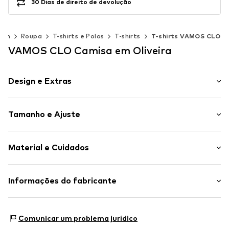
30 Dias de direito de devolução
mem
Roupa
T-shirts e Polos
T-shirts
T-shirts VAMOS CLO
VAMOS CLO Camisa em Oliveira
Design e Extras
Mottoprint
Tamanho e Ajuste
Algodão
Gola redonda
Comprimento da manga: Meia manga
Bainha/borda cosida
Material e Cuidados
Comprimento: Corte comprido
Punho/colar de malha com costura
Ajuste: Encaixe largo
Mangas largas
Material superior: 95% Algodão, 5% Poliéster - PES
Informações do fabricante
Corte solto
Tabela de tamanhos
País de origem: Turquia
Toque liso
SEBA Trade GmbH
Tecido leve
Delicados a 30°C
Esslinger Straße 31
Comunicar um problema jurídico
Toque suave
89537 Giengen an der Brenz