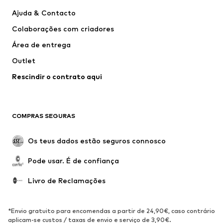
Calças e Calções
Camisas
Ajuda & Contacto
Roupa interior
Pullovers e Malhas
Colaborações com criadores
Fatos e Blazers
Sobretudos
Área de entrega
Roupa de banho
Tamanhos grandes
Outlet
Ocasiões
Exclusivo
Rescindir o contrato aqui
Upcycling
SAPATOS
COMPRAS SEGURAS
Novidades
Trending
Botas
Sapatilhas
Os teus dados estão seguros connosco
Sapatos
Sapatilhas de desporto
Pode usar. É de confiança
Sapatos abertos
Exclusivo
Livro de Reclamações
DESPORTO
Roupa desportiva
Tipos de desporto
*Envio gratuito para encomendas a partir de 24,90€, caso contrário
Sapatilhas de desporto
Mochilas e Sacos de desporto
aplicam-se custos / taxas de envio e serviço de 3,90€.