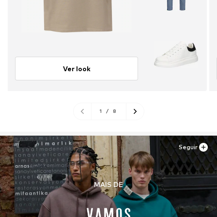
Ver look
1
/
8
Seguir
MAIS DE