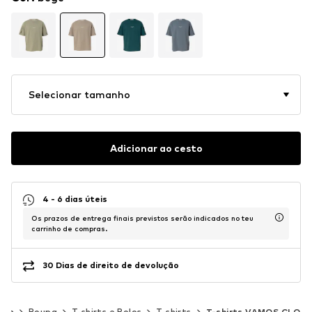
Selecionar tamanho
Adicionar ao cesto
4 - 6 dias úteis
Os prazos de entrega finais previstos serão indicados no teu
carrinho de compras.
30 Dias de direito de devolução
mem
Roupa
T-shirts e Polos
T-shirts
T-shirts VAMOS CLO