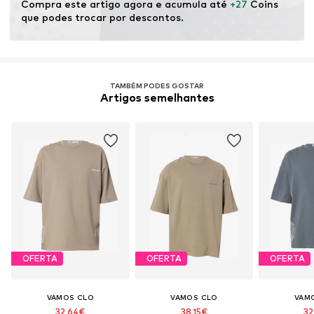
Compra este artigo agora e acumula até 
+27
 Coins 
que podes trocar por descontos.
TAMBÉM PODES GOSTAR
Artigos semelhantes
OFERTA
OFERTA
OFERTA
VAMOS CLO
VAMOS CLO
VAM
32,64€
38,15€
32