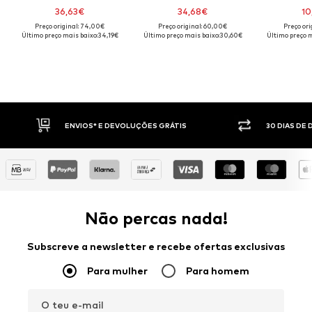
36,63€
34,68€
10
Preço original: 74,00€
Preço original: 60,00€
Preço ori
Último preço mais baixo:
34,19€
Último preço mais baixo:
30,60€
Último preço m
30 DIAS DE DIREITO DE DEVOLUÇÃO
PAGAM
Não percas nada!
Subscreve a newsletter e recebe ofertas exclusivas
Para mulher
Para homem
O teu e-mail