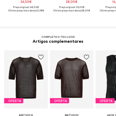
26,50€
28,00€
14
Preço original: 48,00€
Preço original: 35,00€
Preço ori
Último preço mais baixo:
23,18€
Último preço mais baixo:
28,00€
Último preço 
COMPLETA O TEU LOOK
Artigos complementares
OFERTA
OFERTA
OFERTA
ANTIOCH
ANTIOCH
JACK 