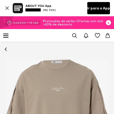
ABOUT YOU App
Ir para a App
(152 700)
Promoções de verão: Ofertas com até
04
D
00
H
11
M
55
S
-60% de desconto