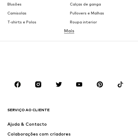
Blusões
Calças de ganga
Camisolas
Pullovers e Malhas
T-shirts e Polos
Roupa interior
Mais
Calças
Camisas
Sobretudos
Fatos e Blazers
Roupa de banho
Tamanhos grandes
Sapatos
Desporto
Acessórios
Premium
ROUPA
Novidades
Trending
T-shirts e Polos
Calças e Calções de ganga
SERVIÇO AO CLIENTE
Casacos
Camisolas
Calças e Calções
Camisas
Ajuda & Contacto
Roupa interior
Pullovers e Malhas
Colaborações com criadores
Fatos e Blazers
Sobretudos