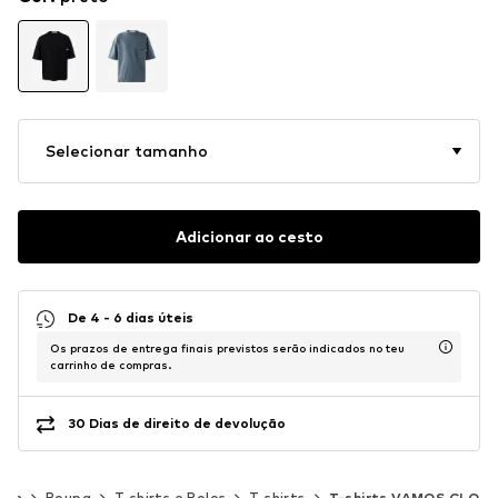
Selecionar tamanho
Adicionar ao cesto
De 4 - 6 dias úteis
Os prazos de entrega finais previstos serão indicados no teu
carrinho de compras.
30 Dias de direito de devolução
mem
Roupa
T-shirts e Polos
T-shirts
T-shirts VAMOS CLO