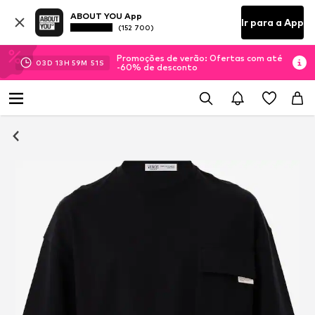
ABOUT YOU App
Ir para a App
(152 700)
Promoções de verão: Ofertas com até
03
D
13
H
59
M
50
S
-60% de desconto