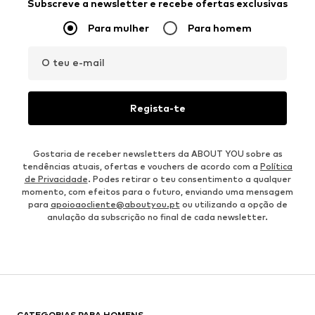
Subscreve a newsletter e recebe ofertas exclusivas
Para mulher
Para homem
O teu e-mail
Regista-te
Gostaria de receber newsletters da ABOUT YOU sobre as
tendências atuais, ofertas e vouchers de acordo com a
Política
de Privacidade
. Podes retirar o teu consentimento a qualquer
momento, com efeitos para o futuro, enviando uma mensagem
para
apoioaocliente@aboutyou.pt
ou utilizando a opção de
anulação da subscrição no final de cada newsletter.
CATEGORIAS PARA HOMENS