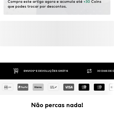
Compra este artigo agora e acumula até 
+30
 Coins 
que podes trocar por descontos.
ENVIOS* E DEVOLUÇÕES GRÁTIS
30 DIAS DE
Não percas nada!