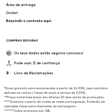
Área de entrega
Roupa de banho
Tamanhos grandes
Outlet
Ocasiões
Exclusivo
Rescindir o contrato aqui
Upcycling
SAPATOS
COMPRAS SEGURAS
Novidades
Trending
Botas
Sapatilhas
Os teus dados estão seguros connosco
Sapatos
Sapatilhas de desporto
Pode usar. É de confiança
Sapatos abertos
Exclusivo
Livro de Reclamações
DESPORTO
Roupa desportiva
Tipos de desporto
*Envio gratuito para encomendas a partir de 24,90€, caso contrário
Sapatilhas de desporto
Mochilas e Sacos de desporto
aplicam-se custos / taxas de envio e serviço de 3,90€.
**Preço total mais baixo dos últimos 30 dias antes de promoções.
Acessórios de desporto
****Gratuito a partir de todas as redes portuguesas. Poderão ser
cobradas taxas para chamadas do estrangeiro.
******Todos os preços incl. IVA.
ACESSÓRIOS