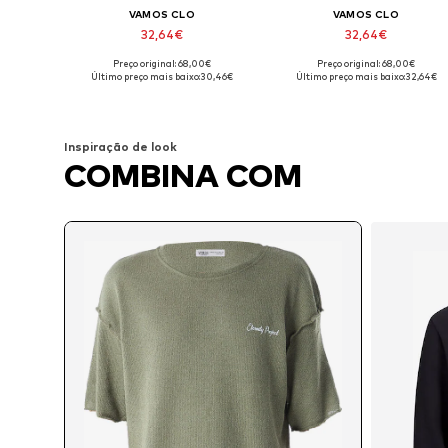
VAMOS CLO
VAMOS CLO
32,64€
32,64€
Preço original: 68,00€
Preço original: 68,00€
Tamanhos disponíveis: S, M, L, XL
Tamanhos disponíveis: S, M, XL
Último preço mais baixo:
30,46€
Último preço mais baixo:
32,64€
Adicionar ao cesto
Adicionar ao cesto
Inspiração de look
COMBINA COM