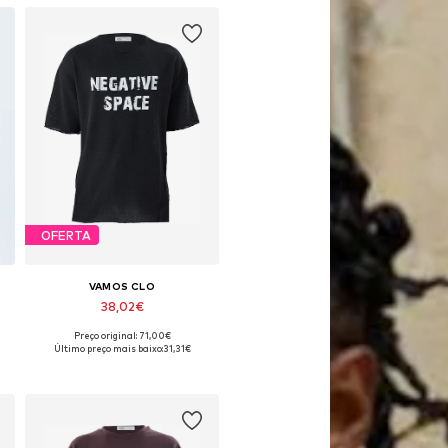
OFERTA
VAMOS CLO
38,02€
Preço original: 71,00€
L
Tamanhos disponíveis: M, L, XL, XXL
Último preço mais baixo:
31,31€
Adicionar ao cesto