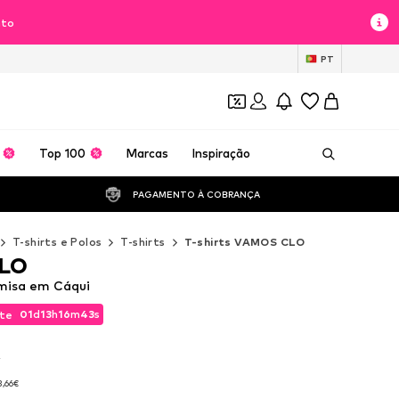
nto
PT
Top 100
Marcas
Inspiração
PAGAMENTO À COBRANÇA 
T-shirts e Polos
T-shirts
T-shirts VAMOS CLO
LO
isa em Cáqui
01
d
13
h
16
m
41
s
te
01
d
13
h
16
m
41
s
te
A
A
3,66€
3,66€