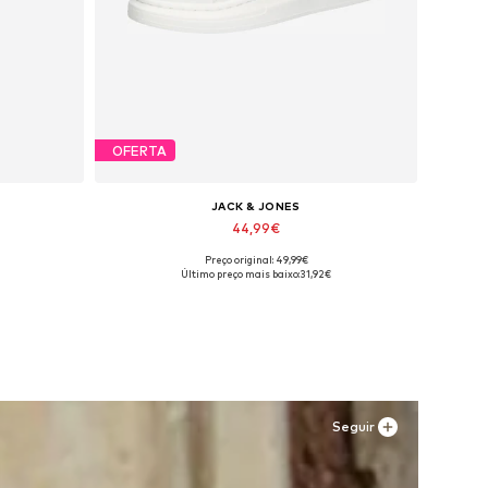
OFERTA
JACK & JONES
44,99€
Preço original: 49,99€
os
Tamanhos disponíveis: 41, 42, 43, 44, 45
Último preço mais baixo:
31,92€
Adicionar ao cesto
Seguir