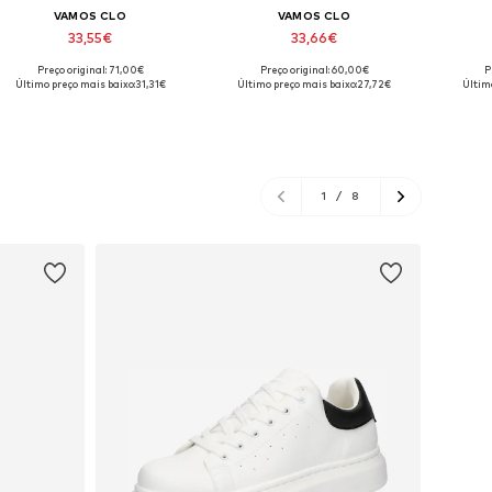
VAMOS CLO
VAMOS CLO
33,55€
33,66€
Preço original: 71,00€
Preço original: 60,00€
P
Tamanhos disponíveis: S, M, L
Tamanhos disponíveis: S, M, L, XL
Tamanho
Último preço mais baixo:
31,31€
Último preço mais baixo:
27,72€
Último
Adicionar ao cesto
Adicionar ao cesto
Adi
1
/
8