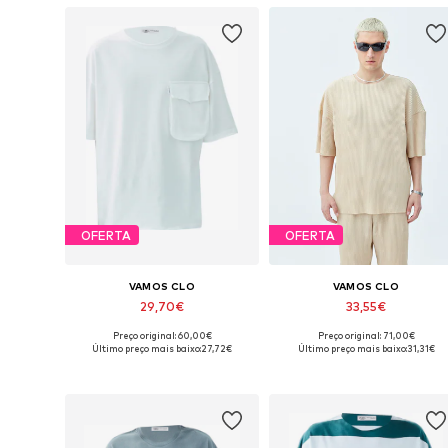
OFERTA
OFERTA
VAMOS CLO
VAMOS CLO
29,70€
33,55€
Preço original: 60,00€
Preço original: 71,00€
Tamanhos disponíveis: S, M, L, XL
Tamanhos disponíveis: S, M, L, X
Último preço mais baixo:
27,72€
Último preço mais baixo:
31,31€
Adicionar ao cesto
Adicionar ao cesto