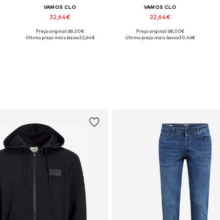
VAMOS CLO
VAMOS CLO
32,64€
32,64€
Preço original: 68,00€
Preço original: 68,00€
Tamanhos disponíveis: S, M, L, XL
Tamanhos disponíveis: S, M, L, XL
Último preço mais baixo:
32,64€
Último preço mais baixo:
30,46€
Adicionar ao cesto
Adicionar ao cesto