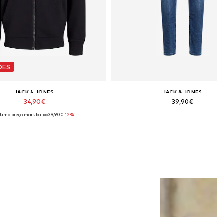
ÕES
JACK & JONES
JACK & JONES
34,90€
39,90€
timo preço mais baixo:
39,90€
-12%
s disponíveis: XS, S, M, L, XL, XXL
Disponível em vários tamanh
Adicionar ao cesto
Adicionar ao cesto