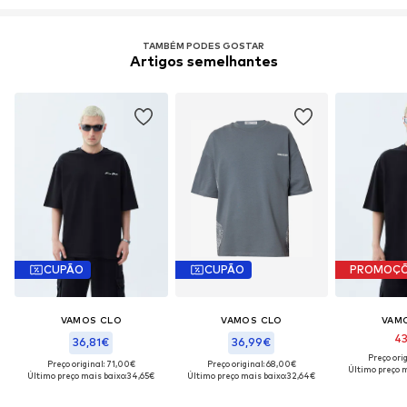
TAMBÉM PODES GOSTAR
Artigos semelhantes
CUPÃO
CUPÃO
PROMOÇ
VAMOS CLO
VAMOS CLO
VAM
43
36,81€
36,99€
Preço ori
Preço original: 71,00€
Preço original: 68,00€
Último preço m
Último preço mais baixo:
34,65€
Último preço mais baixo:
32,64€