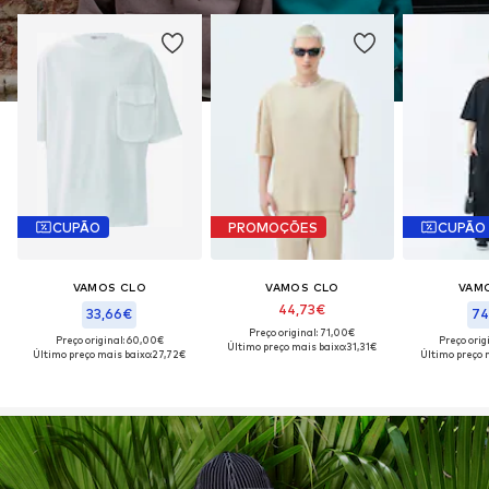
CUPÃO
PROMOÇÕES
CUPÃO
VAMOS CLO
VAMOS CLO
VAM
44,73€
33,66€
74
Preço original: 71,00€
Preço original: 60,00€
Preço orig
Último preço mais baixo:
31,31€
Último preço mais baixo:
27,72€
Último preço 