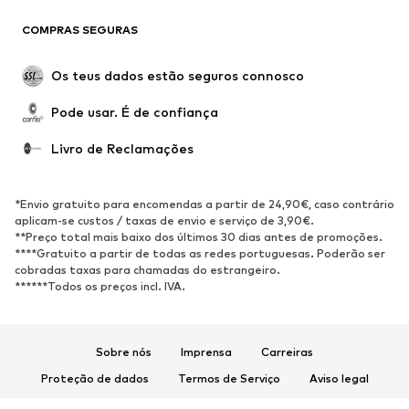
SAPATOS
COMPRAS SEGURAS
Novidades
Trending
Botas
Sapatilhas
Os teus dados estão seguros connosco
Sapatos
Sapatilhas de desporto
Pode usar. É de confiança
Sapatos abertos
Exclusivo
Livro de Reclamações
DESPORTO
Roupa desportiva
Tipos de desporto
*Envio gratuito para encomendas a partir de 24,90€, caso contrário
Sapatilhas de desporto
Mochilas e Sacos de desporto
aplicam-se custos / taxas de envio e serviço de 3,90€.
**Preço total mais baixo dos últimos 30 dias antes de promoções.
Acessórios de desporto
****Gratuito a partir de todas as redes portuguesas. Poderão ser
cobradas taxas para chamadas do estrangeiro.
******Todos os preços incl. IVA.
ACESSÓRIOS
Novidades
Bonés e Gorros
Cintos
Malas e Mochilas
Sobre nós
Imprensa
Carreiras
Relógios
Bijuteria
Proteção de dados
Termos de Serviço
Aviso legal
Óculos de sol
Carteiras e Estojos
Acessibilidade
Segurança do produto