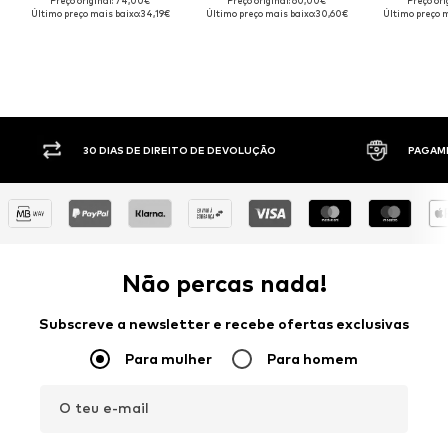
Preço original: 74,00€
Preço original: 60,00€
Preço ori
Último preço mais baixo:
34,19€
Último preço mais baixo:
30,60€
Último preço m
30 DIAS DE DIREITO DE DEVOLUÇÃO
PAGAM
Não percas nada!
Subscreve a newsletter e recebe ofertas exclusivas
Para mulher
Para homem
O teu e-mail