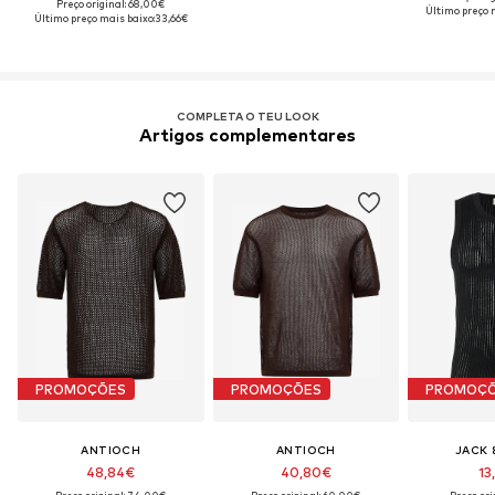
Preço original: 68,00€
Último preço 
Último preço mais baixo:
33,66€
COMPLETA O TEU LOOK
Artigos complementares
PROMOÇÕES
PROMOÇÕES
PROMOÇ
ANTIOCH
ANTIOCH
JACK 
48,84€
40,80€
13