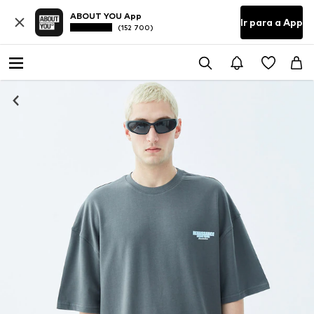
ABOUT YOU App
Ir para a App
(152 700)