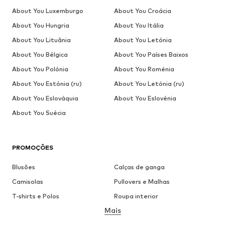
About You Luxemburgo
About You Croácia
About You Hungria
About You Itália
About You Lituânia
About You Letónia
About You Bélgica
About You Países Baixos
About You Polónia
About You Roménia
About You Estónia (ru)
About You Letónia (ru)
About You Eslováquia
About You Eslovénia
About You Suécia
PROMOÇÕES
Blusões
Calças de ganga
Camisolas
Pullovers e Malhas
T-shirts e Polos
Roupa interior
Mais
Calças
Camisas