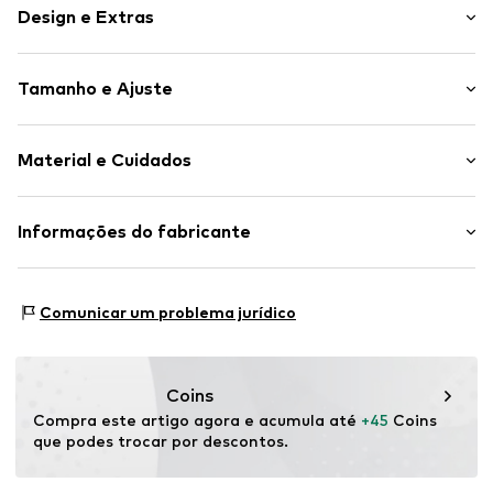
Design e Extras
Estampado com motivo
Tamanho e Ajuste
Algodão
Gola redonda
Comprimento da manga: Meia manga
Bainha/borda cosida
Material e Cuidados
Comprimento: Comprimento normal
Punho/colar de malha com costura
Ajuste: Ajuste solto
Mangas largas
Material superior: 100% Algodão
Informações do fabricante
Corte solto
País de origem: Turquia
Toque liso
SEBA Trade GmbH
Tecido leve
Delicados a 30°C
Esslinger Straße 31
Comunicar um problema jurídico
Toque suave
89537 Giengen an der Brenz
Fechado
DE
info@sebatrade.de
Artigo n º.
VAM3583003000001
Coins
Compra este artigo agora e acumula até 
+45
 Coins 
que podes trocar por descontos.