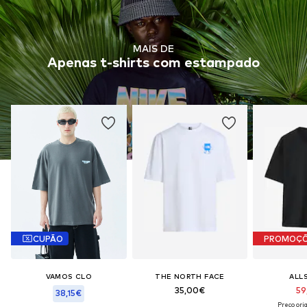
MAIS DE
Apenas t-shirts com estampado
CUPÃO
PROMOÇ
VAMOS CLO
THE NORTH FACE
ALL
35,00€
59
38,15€
Preço ori