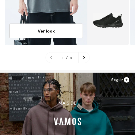
Ver look
1
/
8
Seguir
MAIS DE