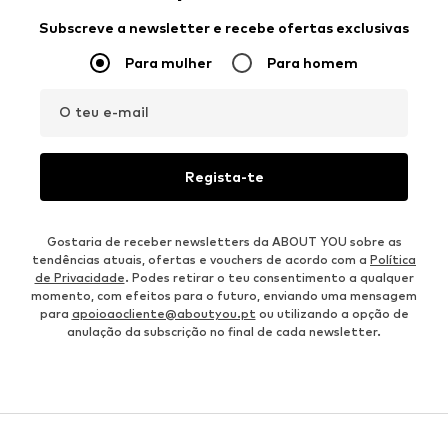
Subscreve a newsletter e recebe ofertas exclusivas
Para mulher
Para homem
O teu e-mail
Regista-te
Gostaria de receber newsletters da ABOUT YOU sobre as
tendências atuais, ofertas e vouchers de acordo com a
Política
de Privacidade
. Podes retirar o teu consentimento a qualquer
momento, com efeitos para o futuro, enviando uma mensagem
para
apoioaocliente@aboutyou.pt
ou utilizando a opção de
anulação da subscrição no final de cada newsletter.