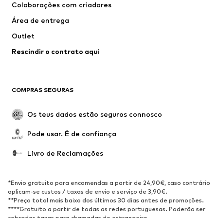
Colaborações com criadores
Fatos e Blazers
Sobretudos
Área de entrega
Roupa de banho
Tamanhos grandes
Outlet
Ocasiões
Exclusivo
Rescindir o contrato aqui
Upcycling
SAPATOS
COMPRAS SEGURAS
Novidades
Trending
Botas
Sapatilhas
Os teus dados estão seguros connosco
Sapatos
Sapatilhas de desporto
Pode usar. É de confiança
Sapatos abertos
Exclusivo
Livro de Reclamações
DESPORTO
Roupa desportiva
Tipos de desporto
*Envio gratuito para encomendas a partir de 24,90€, caso contrário
Sapatilhas de desporto
Mochilas e Sacos de desporto
aplicam-se custos / taxas de envio e serviço de 3,90€.
**Preço total mais baixo dos últimos 30 dias antes de promoções.
Acessórios de desporto
****Gratuito a partir de todas as redes portuguesas. Poderão ser
cobradas taxas para chamadas do estrangeiro.