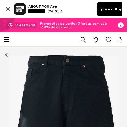
ABOUT YOU App
Ir para a App
(152 700)
Promoções de verão: Ofertas com até
12
H
28
M
42
S
-60% de desconto