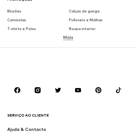
Blusões
Calças de ganga
Camisolas
Pullovers e Malhas
T-shirts e Polos
Roupa interior
Mais
Calças
Camisas
Sobretudos
Fatos e Blazers
Roupa de banho
Tamanhos grandes
Sapatos
Desporto
Acessórios
Premium
ROUPA
Novidades
Trending
T-shirts e Polos
Calças e Calções de ganga
SERVIÇO AO CLIENTE
Casacos
Camisolas
Calças e Calções
Camisas
Ajuda & Contacto
Roupa interior
Pullovers e Malhas