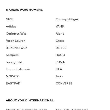
MARCAS PARA HOMENS
NIKE
Tommy Hilfiger
Adidas
VANS
Carhartt Wip
Alpha
Ralph Lauren
Crocs
BIRKENSTOCK
DIESEL
Scalpers
HUGO
Springfield
PUMA
Emporio Armani
FILA
MORATO
Asics
EASTPAK
CONVERSE
ABOUT YOU X INTERNATIONAL
About You República Checa
About You Dinamarca