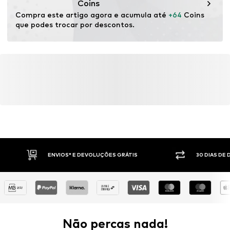
Coins
Compra este artigo agora e acumula até 
+64
 Coins 
que podes trocar por descontos.
ENVIOS* E DEVOLUÇÕES GRÁTIS
30 DIAS DE
Não percas nada!