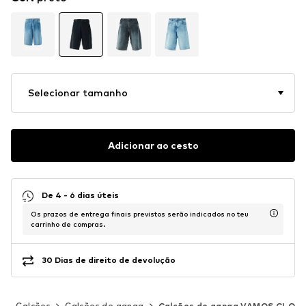
Selecionar tamanho
Adicionar ao cesto
De 4 - 6 dias úteis
Os prazos de entrega finais previstos serão indicados no teu
carrinho de compras.
30 Dias de direito de devolução
s
Calções
Calções de ganga
Calções de ganga VAMOS CLO