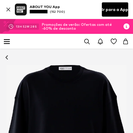
ABOUT YOU App
Ir para a App
(152 700)
Promoções de verão: Ofertas com até
13
H
52
M
28
S
-60% de desconto