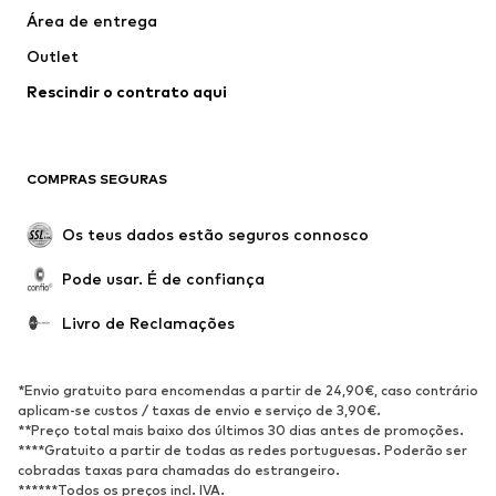
Área de entrega
Roupa de banho
Tamanhos grandes
Outlet
Ocasiões
Exclusivo
Rescindir o contrato aqui
Upcycling
SAPATOS
COMPRAS SEGURAS
Novidades
Trending
Botas
Sapatilhas
Os teus dados estão seguros connosco
Sapatos
Sapatilhas de desporto
Pode usar. É de confiança
Sapatos abertos
Exclusivo
Livro de Reclamações
DESPORTO
Roupa desportiva
Tipos de desporto
*Envio gratuito para encomendas a partir de 24,90€, caso contrário
Sapatilhas de desporto
Mochilas e Sacos de desporto
aplicam-se custos / taxas de envio e serviço de 3,90€.
**Preço total mais baixo dos últimos 30 dias antes de promoções.
Acessórios de desporto
****Gratuito a partir de todas as redes portuguesas. Poderão ser
cobradas taxas para chamadas do estrangeiro.
******Todos os preços incl. IVA.
ACESSÓRIOS