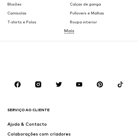
Blusões
Calças de ganga
Camisolas
Pullovers e Malhas
T-shirts e Polos
Roupa interior
Mais
Calças
Camisas
Sobretudos
Fatos e Blazers
Roupa de banho
Tamanhos grandes
Sapatos
Desporto
Acessórios
Premium
ROUPA
Novidades
Trending
T-shirts e Polos
Calças e Calções de ganga
SERVIÇO AO CLIENTE
Casacos
Camisolas
Calças e Calções
Camisas
Ajuda & Contacto
Roupa interior
Pullovers e Malhas
Colaborações com criadores
Fatos e Blazers
Sobretudos