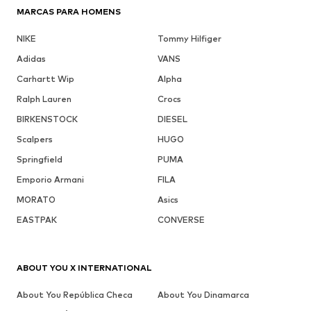
MARCAS PARA HOMENS
NIKE
Tommy Hilfiger
Adidas
VANS
Carhartt Wip
Alpha
Ralph Lauren
Crocs
BIRKENSTOCK
DIESEL
Scalpers
HUGO
Springfield
PUMA
Emporio Armani
FILA
MORATO
Asics
EASTPAK
CONVERSE
ABOUT YOU X INTERNATIONAL
About You República Checa
About You Dinamarca