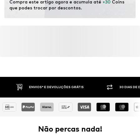
Compra este artigo agora e acumula até 
+30
 Coins 
que podes trocar por descontos.
ENVIOS* E DEVOLUÇÕES GRÁTIS
30 DIAS DE
Não percas nada!