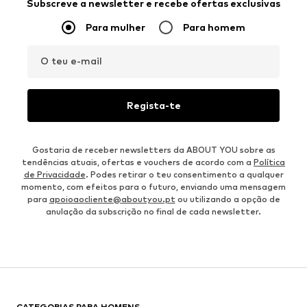
Subscreve a newsletter e recebe ofertas exclusivas
Para mulher
Para homem
O teu e-mail
Regista-te
Gostaria de receber newsletters da ABOUT YOU sobre as
tendências atuais, ofertas e vouchers de acordo com a
Política
de Privacidade
. Podes retirar o teu consentimento a qualquer
momento, com efeitos para o futuro, enviando uma mensagem
para
apoioaocliente@aboutyou.pt
ou utilizando a opção de
anulação da subscrição no final de cada newsletter.
CATEGORIAS PARA HOMENS