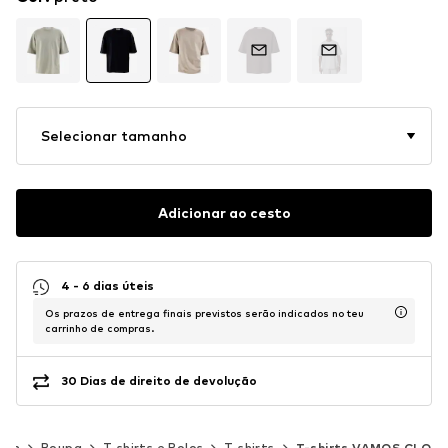
Selecionar tamanho
Adicionar ao cesto
4 - 6 dias úteis
Os prazos de entrega finais previstos serão indicados no teu
carrinho de compras.
30 Dias de direito de devolução
mem
Roupa
T-shirts e Polos
T-shirts
T-shirts VAMOS CLO